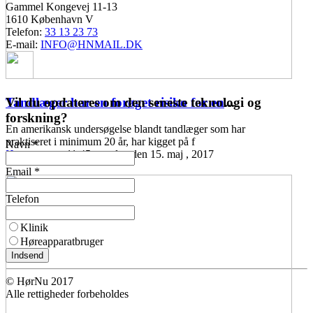
Gammel Kongevej 11-13
1610 København V
Telefon:
33 13 23 73
E-mail:
INFO@HNMAIL.DK
Vil du opdateres om den seneste teknologi og
Tandlæger har en forøget risiko for en
...
forskning?
En amerikansk undersøgelse blandt tandlæger som har
praktiseret i minimum 20 år, har kigget på f
Navn *
Høreomsorg
11:45 mandag den 15. maj , 2017
Email *
Telefon
Klinik
Høreapparatbruger
Indsend
© HørNu 2017
Alle rettigheder forbeholdes