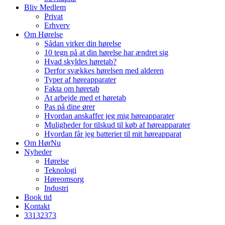
Bliv Medlem
Privat
Erhverv
Om Hørelse
Sådan virker din hørelse
10 tegn på at din hørelse har ændret sig
Hvad skyldes høretab?
Derfor svækkes hørelsen med alderen
Typer af høreapparater
Fakta om høretab
At arbejde med et høretab
Pas på dine ører
Hvordan anskaffer jeg mig høreapparater
Muligheder for tilskud til køb af høreapparater
Hvordan får jeg batterier til mit høreapparat
Om HørNu
Nyheder
Hørelse
Teknologi
Høreomsorg
Industri
Book tid
Kontakt
33
13
23
73