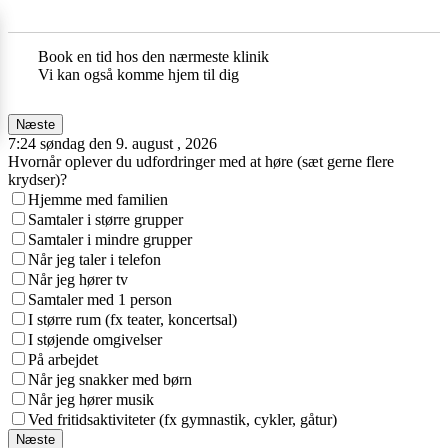
Book en tid hos den nærmeste klinik
Vi kan også komme hjem til dig
Næste
7:24 søndag den 9. august , 2026
Hvornår oplever du udfordringer med at høre (sæt gerne flere
krydser)?
Hjemme med familien
Samtaler i større grupper
Samtaler i mindre grupper
Når jeg taler i telefon
Når jeg hører tv
Samtaler med 1 person
I større rum (fx teater, koncertsal)
I støjende omgivelser
På arbejdet
Når jeg snakker med børn
Når jeg hører musik
Ved fritidsaktiviteter (fx gymnastik, cykler, gåtur)
Næste