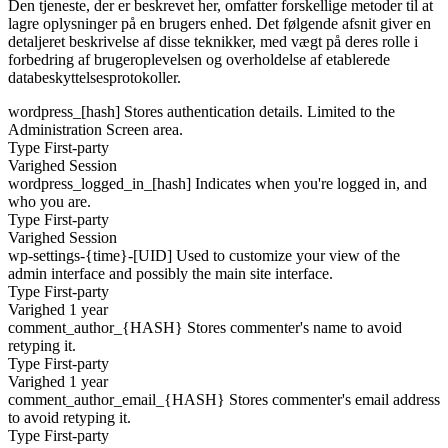
Den tjeneste, der er beskrevet her, omfatter forskellige metoder til at
lagre oplysninger på en brugers enhed. Det følgende afsnit giver en
detaljeret beskrivelse af disse teknikker, med vægt på deres rolle i
forbedring af brugeroplevelsen og overholdelse af etablerede
databeskyttelsesprotokoller.
wordpress_[hash]
Stores authentication details. Limited to the
Administration Screen area.
Type
First-party
Varighed
Session
wordpress_logged_in_[hash]
Indicates when you're logged in, and
who you are.
Type
First-party
Varighed
Session
wp-settings-{time}-[UID]
Used to customize your view of the
admin interface and possibly the main site interface.
Type
First-party
Varighed
1 year
comment_author_{HASH}
Stores commenter's name to avoid
retyping it.
Type
First-party
Varighed
1 year
comment_author_email_{HASH}
Stores commenter's email address
to avoid retyping it.
Type
First-party