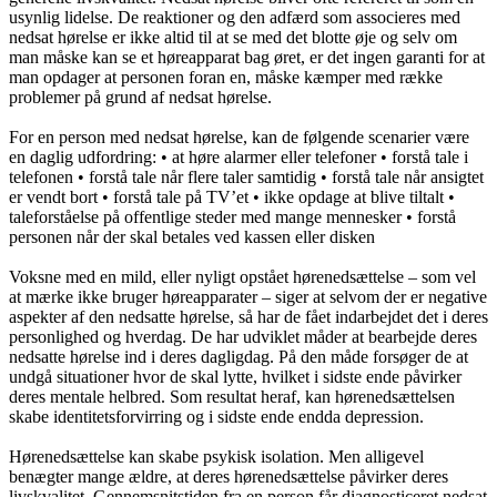
usynlig lidelse. De reaktioner og den adfærd som associeres med
nedsat hørelse er ikke altid til at se med det blotte øje og selv om
man måske kan se et høreapparat bag øret, er det ingen garanti for at
man opdager at personen foran en, måske kæmper med række
problemer på grund af nedsat hørelse.
For en person med nedsat hørelse, kan de følgende scenarier være
en daglig udfordring: • at høre alarmer eller telefoner • forstå tale i
telefonen • forstå tale når flere taler samtidig • forstå tale når ansigtet
er vendt bort • forstå tale på TV’et • ikke opdage at blive tiltalt •
taleforståelse på offentlige steder med mange mennesker • forstå
personen når der skal betales ved kassen eller disken
Voksne med en mild, eller nyligt opstået hørenedsættelse – som vel
at mærke ikke bruger høreapparater – siger at selvom der er negative
aspekter af den nedsatte hørelse, så har de fået indarbejdet det i deres
personlighed og hverdag. De har udviklet måder at bearbejde deres
nedsatte hørelse ind i deres dagligdag. På den måde forsøger de at
undgå situationer hvor de skal lytte, hvilket i sidste ende påvirker
deres mentale helbred. Som resultat heraf, kan hørenedsættelsen
skabe identitetsforvirring og i sidste ende endda depression.
Hørenedsættelse kan skabe psykisk isolation. Men alligevel
benægter mange ældre, at deres hørenedsættelse påvirker deres
livskvalitet. Gennemsnitstiden fra en person får diagnosticeret nedsat