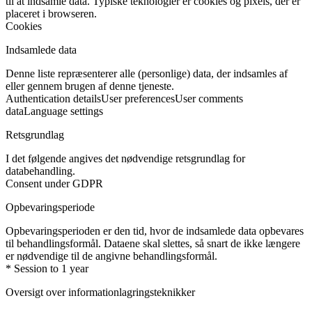
til at indsamle data. Typiske teknologier er cookies og pixels, der er
placeret i browseren.
Cookies
Indsamlede data
Denne liste repræsenterer alle (personlige) data, der indsamles af
eller gennem brugen af denne tjeneste.
Authentication details
User preferences
User comments
data
Language settings
Retsgrundlag
I det følgende angives det nødvendige retsgrundlag for
databehandling.
Consent under GDPR
Opbevaringsperiode
Opbevaringsperioden er den tid, hvor de indsamlede data opbevares
til behandlingsformål. Dataene skal slettes, så snart de ikke længere
er nødvendige til de angivne behandlingsformål.
* Session to 1 year
Oversigt over informationlagringsteknikker