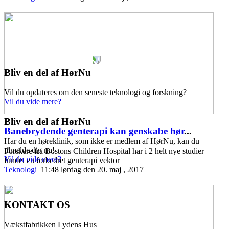
Bliv en del af HørNu
Vil du opdateres om den seneste teknologi og forskning?
Vil du vide mere?
Bliv en del af HørNu
Banebrydende genterapi kan genskabe hør
...
Har du en høreklinik, som ikke er medlem af HørNu, kan du
tilmelde dig nu!
Forskere fra Bostons Children Hospital har i 2 helt nye studier
Vil du vide mere?
fundet en forbedret genterapi vektor
Teknologi
11:48 lørdag den 20. maj , 2017
KONTAKT OS
Vækstfabrikken Lydens Hus