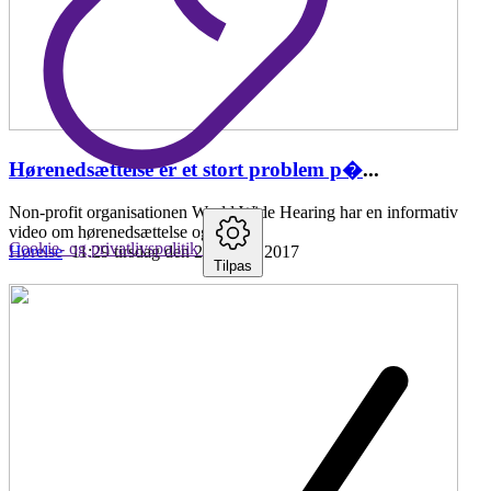
Hørenedsættelse er et stort problem p�
...
Non-profit organisationen World Wide Hearing har en informativ
video om hørenedsættelse og fordele
Cookie- og privatlivspolitik
Hørelse
11:29 tirsdag den 25. april , 2017
Tilpas