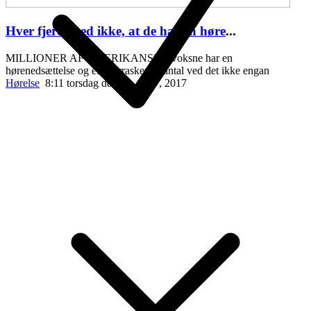
Hver fjerde ved ikke, at de har en høre
...
MILLIONER AF AMERIKANSKE voksne har en
hørenedsættelse og et overraskende antal ved det ikke engan
Hørelse
8:11 torsdag den 20. april , 2017