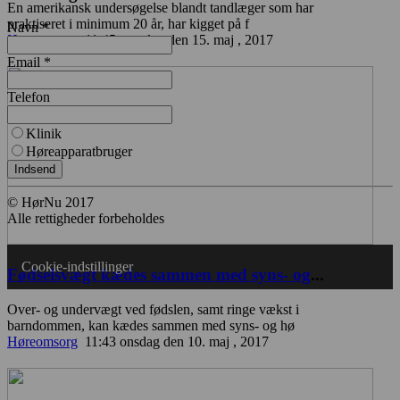
En amerikansk undersøgelse blandt tandlæger som har
praktiseret i minimum 20 år, har kigget på f
Navn *
Høreomsorg
11:45 mandag den 15. maj , 2017
Email *
Telefon
Klinik
Høreapparatbruger
Indsend
© HørNu 2017
Alle rettigheder forbeholdes
Cookie-indstillinger
Fødselsvægt kædes sammen med syns- og
...
Over- og undervægt ved fødslen, samt ringe vækst i
barndommen, kan kædes sammen med syns- og hø
Høreomsorg
11:43 onsdag den 10. maj , 2017