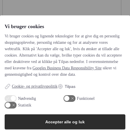
Vi bruger cookies
Vi bruger cookies og lignende teknologier for at give dig en personlig
shoppingoplevelse, personlig reklame og for at analysere vores
webtrafik. Klik på 'Accepter alle og luk', hvis du ønsker at tillade alle
cookies. Alternativt kan du vælge, hvilke typer cookies du vil acceptere
Akupunktur mod hørenedsættelse
...
eller deaktivere ved at klikke på Tilpas nedenfor. I overensstemmelse
med kravene fra
Googles Business Data Responsibility Site
sikrer vi
Kinesiske forskere har for nyligt foretaget en omfattende analyse
af de mest troværdige udgivelser
gennemsigtighed og kontrol over dine data.
Høreomsorg
11:39 fredag den 5. maj , 2017
Cookie- og privatlivspolitik
Tilpas
Nødvendig
Funktionel
Statistik
Accepter alle og luk