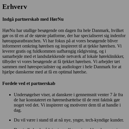
Erhverv
Indgå partnerskab med HørNu
HørNu har utallige besøgende om dagen fra hele Danmark, hvilket
gør os til en af ​​de største platforme, der har specialiseret sig indenfor
høreapparatbranchen. Vi har fokus på at vores besøgende bliver
informeret omkring hørelsen og inspireret til at tjekke hørelsen. Vi
leverer gratis og fuldkommen uafhængig rådgivning, og i
samarbejde med et landsdækkende netværk af lokale høreklinikker,
tilbyder vi vores besøgende at få tjekket hørelsen. Vi arbejder tæt
sammen med hørespecialister og audiologer i hele Danmark for at
hjælpe danskerne med at få en optimal hørelse.
Fordele ved et partnerskab
Undersøgelser viser, at danskere i gennemsnit venter 7 år fra
de har konstateret en hørenedsættelse til de rent faktisk gør
noget ved det. Vi inspirerer og motiverer dem til at handle i
dag.
Du vil være i stand til at nå nye, yngre, tech-kyndige kunder.