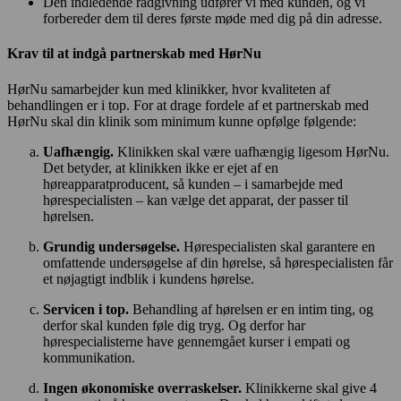
Den indledende rådgivning udfører vi med kunden, og vi
forbereder dem til deres første møde med dig på din adresse.
Krav til at indgå partnerskab med HørNu
HørNu samarbejder kun med klinikker, hvor kvaliteten af
behandlingen er i top. For at drage fordele af et partnerskab med
HørNu skal din klinik som minimum kunne opfølge følgende:
Uafhængig.
Klinikken skal være uafhængig ligesom HørNu.
Det betyder, at klinikken ikke er ejet af en
høreapparatproducent, så kunden – i samarbejde med
hørespecialisten – kan vælge det apparat, der passer til
hørelsen.
Grundig undersøgelse.
Hørespecialisten skal garantere en
omfattende undersøgelse af din hørelse, så hørespecialisten får
et nøjagtigt indblik i kundens hørelse.
Servicen i top.
Behandling af hørelsen er en intim ting, og
derfor skal kunden føle dig tryg. Og derfor har
hørespecialisterne have gennemgået kurser i empati og
kommunikation.
Ingen økonomiske overraskelser.
Klinikkerne skal give 4