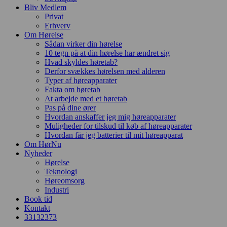
Bliv Medlem
Privat
Erhverv
Om Hørelse
Sådan virker din hørelse
10 tegn på at din hørelse har ændret sig
Hvad skyldes høretab?
Derfor svækkes hørelsen med alderen
Typer af høreapparater
Fakta om høretab
At arbejde med et høretab
Pas på dine ører
Hvordan anskaffer jeg mig høreapparater
Muligheder for tilskud til køb af høreapparater
Hvordan får jeg batterier til mit høreapparat
Om HørNu
Nyheder
Hørelse
Teknologi
Høreomsorg
Industri
Book tid
Kontakt
33
13
23
73