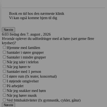
Book en tid hos den nærmeste klinik
Vi kan også komme hjem til dig
Næste
6:03 fredag den 7. august , 2026
Hvornår oplever du udfordringer med at høre (sæt gerne flere
krydser)?
Hjemme med familien
Samtaler i større grupper
Samtaler i mindre grupper
Når jeg taler i telefon
Når jeg hører tv
Samtaler med 1 person
I større rum (fx teater, koncertsal)
I støjende omgivelser
På arbejdet
Når jeg snakker med børn
Når jeg hører musik
Ved fritidsaktiviteter (fx gymnastik, cykler, gåtur)
Næste