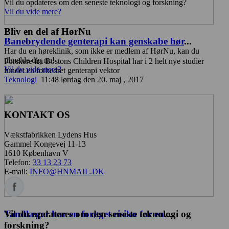
Vil du opdateres om den seneste teknologi og forskning?
Vil du vide mere?
Bliv en del af HørNu
Banebrydende genterapi kan genskabe hør
...
Har du en høreklinik, som ikke er medlem af HørNu, kan du
tilmelde dig nu!
Forskere fra Bostons Children Hospital har i 2 helt nye studier
Vil du vide mere?
fundet en forbedret genterapi vektor
Teknologi
11:48 lørdag den 20. maj , 2017
KONTAKT OS
Vækstfabrikken Lydens Hus
Gammel Kongevej 11-13
1610 København V
Telefon:
33 13 23 73
E-mail:
INFO@HNMAIL.DK
Vil du opdateres om den seneste teknologi og
Tandlæger har en forøget risiko for en
...
forskning?