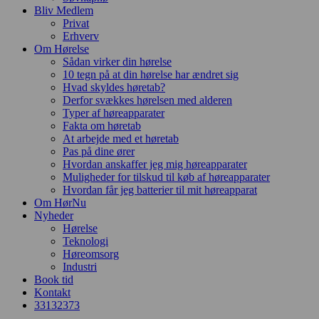
Bliv Medlem
Privat
Erhverv
Om Hørelse
Sådan virker din hørelse
10 tegn på at din hørelse har ændret sig
Hvad skyldes høretab?
Derfor svækkes hørelsen med alderen
Typer af høreapparater
Fakta om høretab
At arbejde med et høretab
Pas på dine ører
Hvordan anskaffer jeg mig høreapparater
Muligheder for tilskud til køb af høreapparater
Hvordan får jeg batterier til mit høreapparat
Om HørNu
Nyheder
Hørelse
Teknologi
Høreomsorg
Industri
Book tid
Kontakt
33
13
23
73