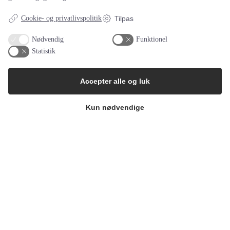
Akupunktur mod hørenedsættelse
...
Cookie- og privatlivspolitik
Tilpas
Kinesiske forskere har for nyligt foretaget en omfattende analyse
Nødvendig
Funktionel
af de mest troværdige udgivelser
Høreomsorg
11:39 fredag den 5. maj , 2017
Statistik
Accepter alle og luk
Kun nødvendige
Ny test: Kan afsløre tidlig hørenedsæ
...
Forskere ved University of Connecticut har udviklet en ny test til
at identificere en specifik laten
Hørelse
Teknologi
11:35 søndag den 30. april , 2017