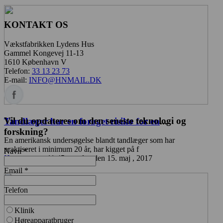
KONTAKT OS
Vækstfabrikken Lydens Hus
Gammel Kongevej 11-13
1610 København V
Telefon:
33 13 23 73
E-mail:
INFO@HNMAIL.DK
Vil du opdateres om den seneste teknologi og
Tandlæger har en forøget risiko for en
...
forskning?
En amerikansk undersøgelse blandt tandlæger som har
praktiseret i minimum 20 år, har kigget på f
Navn *
Høreomsorg
11:45 mandag den 15. maj , 2017
Email *
Telefon
Klinik
Høreapparatbruger