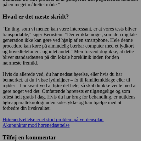
på en meget målrettet måde."
Hvad er det næste skridt?
"En ting, som vi mener, kan være interessant, er at vores tests bliver
transportable," siger Bernstein. "Der er ikke noget, som den digitale
generation ikke kan gøre ved hjælp af en smartphone. Hele denne
procedure kan køre på almindelig bærbar computer med et lydkort
og hovedtelefoner - og intet andet." Men forvent dog ikke, at dette
bliver standardtesten på din lokale høreklinik inden for den
nærmeste fremtid.
Hvis du allerede ved, du har nedsat hørelse, eller hvis du har
bemærket, at du i visse lydmiljøer – fx til familiemiddage eller til
møder – har svært ved at høre det hele, så skal du ikke vente med at
gøre noget ved det. Omfattende høretests er tilgængelige og som
oftest helt gratis i dag. Hvis du har brug for behandling, er nutidens
høreapparatteknologi uden sidestykke og kan hjælpe med at
forbedre din livskvalitet.
Indlægsnavigation
Hørenedsættelse er et stort problem på verdensplan
Akupunktur mod hørenedsættelse
Tilføj en kommentar