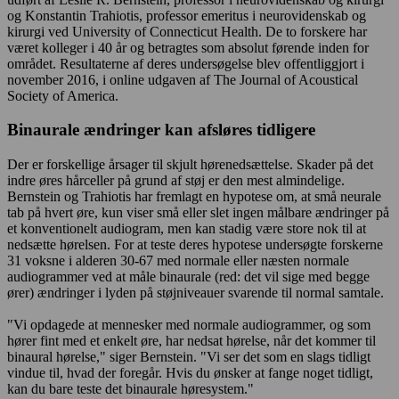
og Konstantin Trahiotis, professor emeritus i neurovidenskab og
kirurgi ved University of Connecticut Health. De to forskere har
været kolleger i 40 år og betragtes som absolut førende inden for
området. Resultaterne af deres undersøgelse blev offentliggjort i
november 2016, i online udgaven af The Journal of Acoustical
Society of America.
Binaurale ændringer kan afsløres tidligere
Der er forskellige årsager til skjult hørenedsættelse. Skader på det
indre øres hårceller på grund af støj er den mest almindelige.
Bernstein og Trahiotis har fremlagt en hypotese om, at små neurale
tab på hvert øre, kun viser små eller slet ingen målbare ændringer på
et konventionelt audiogram, men kan stadig være store nok til at
nedsætte hørelsen. For at teste deres hypotese undersøgte forskerne
31 voksne i alderen 30-67 med normale eller næsten normale
audiogrammer ved at måle binaurale (red: det vil sige med begge
ører) ændringer i lyden på støjniveauer svarende til normal samtale.
"Vi opdagede at mennesker med normale audiogrammer, og som
hører fint med et enkelt øre, har nedsat hørelse, når det kommer til
binaural hørelse," siger Bernstein. "Vi ser det som en slags tidligt
vindue til, hvad der foregår. Hvis du ønsker at fange noget tidligt,
kan du bare teste det binaurale høresystem."