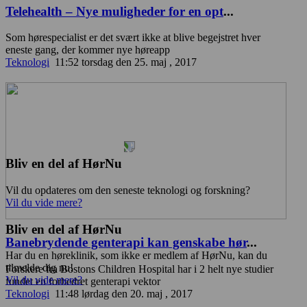
Telehealth – Nye muligheder for en opt
...
Som hørespecialist er det svært ikke at blive begejstret hver
eneste gang, der kommer nye høreapp
Teknologi
11:52 torsdag den 25. maj , 2017
Bliv en del af HørNu
Vil du opdateres om den seneste teknologi og forskning?
Vil du vide mere?
Bliv en del af HørNu
Banebrydende genterapi kan genskabe hør
...
Har du en høreklinik, som ikke er medlem af HørNu, kan du
tilmelde dig nu!
Forskere fra Bostons Children Hospital har i 2 helt nye studier
Vil du vide mere?
fundet en forbedret genterapi vektor
Teknologi
11:48 lørdag den 20. maj , 2017