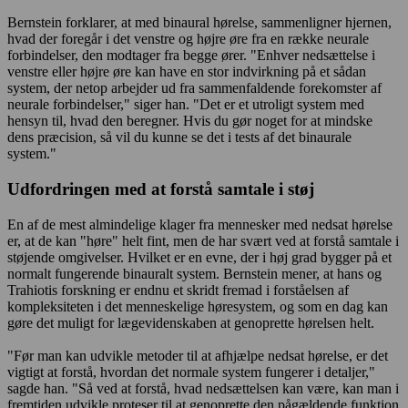
Bernstein forklarer, at med binaural hørelse, sammenligner hjernen,
hvad der foregår i det venstre og højre øre fra en række neurale
forbindelser, den modtager fra begge ører. "Enhver nedsættelse i
venstre eller højre øre kan have en stor indvirkning på et sådan
system, der netop arbejder ud fra sammenfaldende forekomster af
neurale forbindelser," siger han. "Det er et utroligt system med
hensyn til, hvad den beregner. Hvis du gør noget for at mindske
dens præcision, så vil du kunne se det i tests af det binaurale
system."
Udfordringen med at forstå samtale i støj
En af de mest almindelige klager fra mennesker med nedsat hørelse
er, at de kan "høre" helt fint, men de har svært ved at forstå samtale i
støjende omgivelser. Hvilket er en evne, der i høj grad bygger på et
normalt fungerende binauralt system. Bernstein mener, at hans og
Trahiotis forskning er endnu et skridt fremad i forståelsen af
kompleksiteten i det menneskelige høresystem, og som en dag kan
gøre det muligt for lægevidenskaben at genoprette hørelsen helt.
"Før man kan udvikle metoder til at afhjælpe nedsat hørelse, er det
vigtigt at forstå, hvordan det normale system fungerer i detaljer,"
sagde han. "Så ved at forstå, hvad nedsættelsen kan være, kan man i
fremtiden udvikle proteser til at genoprette den pågældende funktion