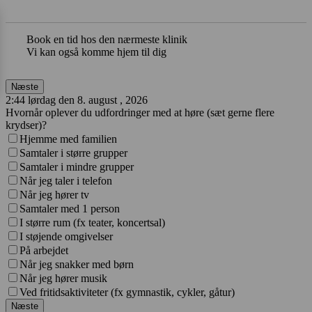
Book en tid hos den nærmeste klinik
Vi kan også komme hjem til dig
Næste
2:44 lørdag den 8. august , 2026
Hvornår oplever du udfordringer med at høre (sæt gerne flere
krydser)?
Hjemme med familien
Samtaler i større grupper
Samtaler i mindre grupper
Når jeg taler i telefon
Når jeg hører tv
Samtaler med 1 person
I større rum (fx teater, koncertsal)
I støjende omgivelser
På arbejdet
Når jeg snakker med børn
Når jeg hører musik
Ved fritidsaktiviteter (fx gymnastik, cykler, gåtur)
Næste