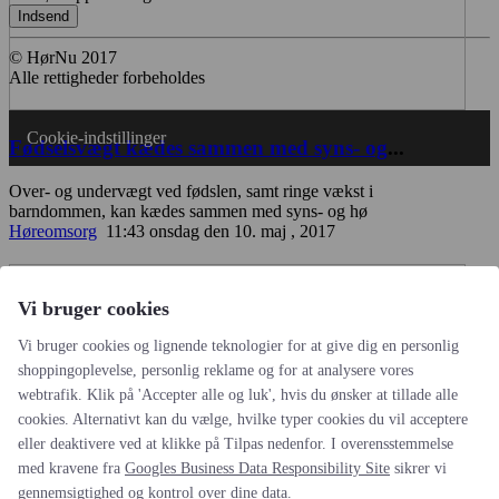
Indsend
© HørNu 2017
Alle rettigheder forbeholdes
Cookie-indstillinger
Fødselsvægt kædes sammen med syns- og
...
Over- og undervægt ved fødslen, samt ringe vækst i
barndommen, kan kædes sammen med syns- og hø
Høreomsorg
11:43 onsdag den 10. maj , 2017
Vi bruger cookies
Vi bruger cookies og lignende teknologier for at give dig en personlig
shoppingoplevelse, personlig reklame og for at analysere vores
webtrafik. Klik på 'Accepter alle og luk', hvis du ønsker at tillade alle
cookies. Alternativt kan du vælge, hvilke typer cookies du vil acceptere
eller deaktivere ved at klikke på Tilpas nedenfor. I overensstemmelse
med kravene fra
Googles Business Data Responsibility Site
sikrer vi
gennemsigtighed og kontrol over dine data.