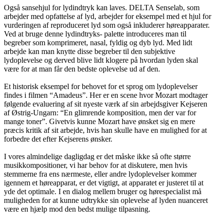
Også sansehjul for lydindtryk kan laves. DELTA Senselab, som
arbejder med opfattelse af lyd, arbejder for eksempel med et hjul for
vurderingen af reproduceret lyd som også inkluderer høreapparater.
Ved at bruge denne lydindtryks- palette introduceres man til
begreber som komprimeret, nasal, fyldig og dyb lyd. Med lidt
arbejde kan man knytte disse begreber til den subjektive
lydoplevelse og derved blive lidt klogere på hvordan lyden skal
være for at man får den bedste oplevelse ud af den.
Et historisk eksempel for behovet for et sprog om lydoplevelser
findes i filmen “Amadeus”. Her er en scene hvor Mozart modtager
følgende evaluering af sit nyeste værk af sin arbejdsgiver Kejseren
af Østrig-Ungarn: “En glimrende komposition, men der var for
mange toner”. Givetvis kunne Mozart have ønsket sig en mere
præcis kritik af sit arbejde, hvis han skulle have en mulighed for at
forbedre det efter Kejserens ønsker.
I vores almindelige dagligdag er det måske ikke så ofte større
musikkompositioner, vi har behov for at diskutere, men hvis
stemmerne fra ens nærmeste, eller andre lydoplevelser kommer
igennem et høreapparat, er det vigtigt, at apparatet er justeret til at
yde det optimale. I en dialog mellem bruger og hørespecialist må
muligheden for at kunne udtrykke sin oplevelse af lyden nuanceret
være en hjælp mod den bedst mulige tilpasning.