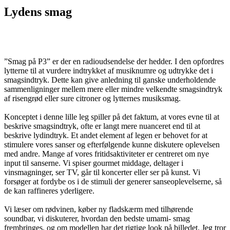
Lydens smag
”Smag på P3” er der en radioudsendelse der hedder. I den opfordres
lytterne til at vurdere indtrykket af musiknumre og udtrykke det i
smagsindtryk. Dette kan give anledning til ganske underholdende
sammenligninger mellem mere eller mindre velkendte smagsindtryk
af risengrød eller sure citroner og lytternes musiksmag.
Konceptet i denne lille leg spiller på det faktum, at vores evne til at
beskrive smagsindtryk, ofte er langt mere nuanceret end til at
beskrive lydindtryk. Et andet element af legen er behovet for at
stimulere vores sanser og efterfølgende kunne diskutere oplevelsen
med andre. Mange af vores fritidsaktiviteter er centreret om nye
input til sanserne. Vi spiser gourmet middage, deltager i
vinsmagninger, ser TV, går til koncerter eller ser på kunst. Vi
forsøger at fordybe os i de stimuli der generer sanseoplevelserne, så
de kan raffineres yderligere.
Vi læser om rødvinen, køber ny fladskærm med tilhørende
soundbar, vi diskuterer, hvordan den bedste umami- smag
frembringes, og om modellen har det rigtige look på billedet. Jeg tror