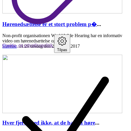
Hørenedsættelse er et stort problem p�
...
Non-profit organisationen World Wide Hearing har en informativ
video om hørenedsættelse og fordele
Cookie- og privatlivspolitik
Hørelse
11:29 tirsdag den 25. april , 2017
Tilpas
Hver fjerde ved ikke, at de har en høre
...