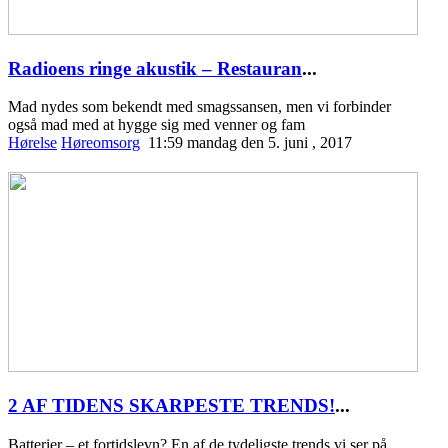
Radioens ringe akustik – Restauran
...
Mad nydes som bekendt med smagssansen, men vi forbinder
også mad med at hygge sig med venner og fam
Hørelse
Høreomsorg
11:59 mandag den 5. juni , 2017
2 AF TIDENS SKARPESTE TRENDS!
...
Batterier – et fortidslevn? En af de tydeligste trends vi ser på