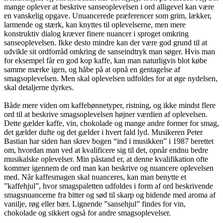
mange oplever at beskrive sanseoplevelsen i ord alligevel kan være
en vanskelig opgave. Unuancerede præferencer som grim, lækker,
larmende og stærk, kan knyttes til oplevelserne, men mere
konstruktiv dialog kræver finere nuancer i sproget omkring
sanseoplevelsen. Ikke desto mindre kan der være god grund til at
udvikle sit ordforråd omkring de sanseindtryk man søger. Hvis man
for eksempel får en god kop kaffe, kan man naturligvis blot købe
samme mærke igen, og håbe på at opnå en gentagelse af
smagsoplevelsen. Men skal oplevelsen udfoldes for at øge nydelsen,
skal detaljerne dyrkes.
Både mere viden om kaffebønnetyper, ristning, og ikke mindst flere
ord til at beskrive smagsoplevelsen højner værdien af oplevelsen.
Dette gælder kaffe, vin, chokolade og mange andre former for smag,
det gælder dufte og det gælder i hvert fald lyd. Musikeren Peter
Bastian har siden han skrev bogen “ind i musikken” i 1987 berettet
om, hvordan man ved at kvalificere sig til det, opnår endnu bedre
musikalske oplevelser. Min påstand er, at denne kvalifikation ofte
kommer igennem de ord man kan beskrive og nuancere oplevelsen
med. Når kaffesmagen skal nuanceres, kan man benytte et
”kaffehjul”, hvor smagspaletten udfoldes i form af ord beskrivende
smagsnuancerne fra bitter og sød til skarp og bidende med aroma af
vanilje, røg eller bær. Lignende ”sansehjul” findes for vin,
chokolade og sikkert også for andre smagsoplevelser.