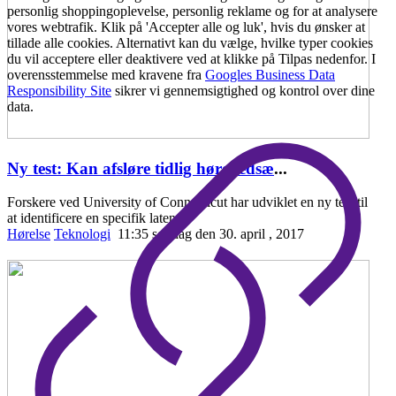
personlig shoppingoplevelse, personlig reklame og for at analysere
vores webtrafik. Klik på 'Accepter alle og luk', hvis du ønsker at
tillade alle cookies. Alternativt kan du vælge, hvilke typer cookies
du vil acceptere eller deaktivere ved at klikke på Tilpas nedenfor. I
overensstemmelse med kravene fra
Googles Business Data
Responsibility Site
sikrer vi gennemsigtighed og kontrol over dine
data.
Ny test: Kan afsløre tidlig hørenedsæ
...
Forskere ved University of Connecticut har udviklet en ny test til
at identificere en specifik laten
Hørelse
Teknologi
11:35 søndag den 30. april , 2017