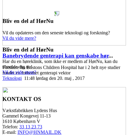
Bliv en del af HørNu
Vil du opdateres om den seneste teknologi og forskning?
Vil du vide mere?
Bliv en del af HørNu
Banebrydende genterapi kan genskabe hør
...
Har du en høreklinik, som ikke er medlem af HørNu, kan du
tilmelde dig nu!
Forskere fra Bostons Children Hospital har i 2 helt nye studier
Vil du vide mere?
fundet en forbedret genterapi vektor
Teknologi
11:48 lørdag den 20. maj , 2017
KONTAKT OS
Vækstfabrikken Lydens Hus
Gammel Kongevej 11-13
1610 København V
Telefon:
33 13 23 73
E-mail:
INFO@HNMAIL.DK