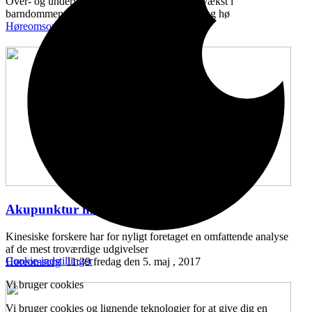
Over- og undervægt ved fødslen, samt ringe vækst i
barndommen, kan kædes sammen med syns- og hø
Høreomsorg
11:43 onsdag den 10. maj , 2017
Akupunktur mod hørenedsættelse
...
Kinesiske forskere har for nyligt foretaget en omfattende analyse
af de mest troværdige udgivelser
Cookie-indstillinger
Høreomsorg
11:39 fredag den 5. maj , 2017
Vi bruger cookies
Vi bruger cookies og lignende teknologier for at give dig en