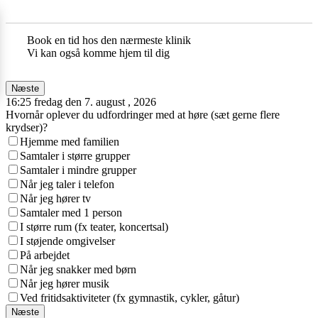
Book en tid hos den nærmeste klinik
Vi kan også komme hjem til dig
Næste
16:25 fredag den 7. august , 2026
Hvornår oplever du udfordringer med at høre (sæt gerne flere
krydser)?
Hjemme med familien
Samtaler i større grupper
Samtaler i mindre grupper
Når jeg taler i telefon
Når jeg hører tv
Samtaler med 1 person
I større rum (fx teater, koncertsal)
I støjende omgivelser
På arbejdet
Når jeg snakker med børn
Når jeg hører musik
Ved fritidsaktiviteter (fx gymnastik, cykler, gåtur)
Næste