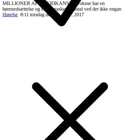
MILLIONER AF AMERIKANSKE voksne har en
hørenedsættelse og et overraskende antal ved det ikke engan
Hørelse
8:11 torsdag den 20. april , 2017