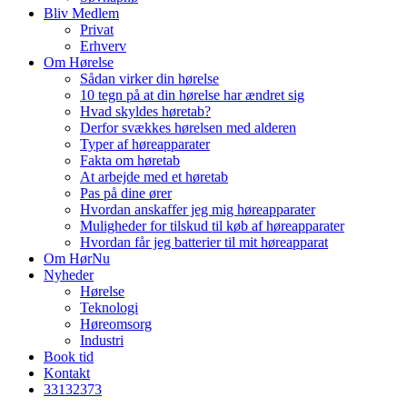
Bliv Medlem
Privat
Erhverv
Om Hørelse
Sådan virker din hørelse
10 tegn på at din hørelse har ændret sig
Hvad skyldes høretab?
Derfor svækkes hørelsen med alderen
Typer af høreapparater
Fakta om høretab
At arbejde med et høretab
Pas på dine ører
Hvordan anskaffer jeg mig høreapparater
Muligheder for tilskud til køb af høreapparater
Hvordan får jeg batterier til mit høreapparat
Om HørNu
Nyheder
Hørelse
Teknologi
Høreomsorg
Industri
Book tid
Kontakt
33
13
23
73