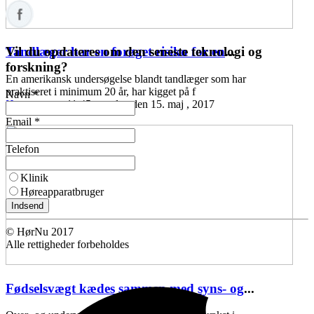
Vil du opdateres om den seneste teknologi og
Tandlæger har en forøget risiko for en
...
forskning?
En amerikansk undersøgelse blandt tandlæger som har
praktiseret i minimum 20 år, har kigget på f
Navn *
Høreomsorg
11:45 mandag den 15. maj , 2017
Email *
Telefon
Klinik
Høreapparatbruger
Indsend
© HørNu 2017
Alle rettigheder forbeholdes
Fødselsvægt kædes sammen med syns- og
...