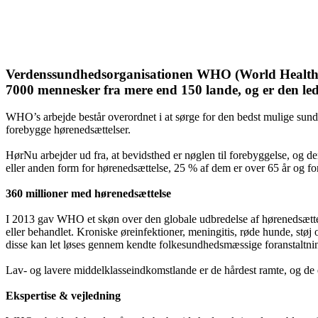
Verdenssundhedsorganisationen WHO (World Health Orga
7000 mennesker fra mere end 150 lande, og er den l
WHO’s arbejde består overordnet i at sørge for den bedst mulige sund
forebygge hørenedsættelser.
HørNu arbejder ud fra, at bevidsthed er nøglen til forebyggelse, og 
eller anden form for hørenedsættelse, 25 % af dem er over 65 år og fo
360 millioner med hørenedsættelse
I 2013 gav WHO et skøn over den globale udbredelse af hørenedsættel
eller behandlet. Kroniske øreinfektioner, meningitis, røde hunde, støj
disse kan let løses gennem kendte folkesundhedsmæssige foranstaltni
Lav- og lavere middelklasseindkomstlande er de hårdest ramte, og de e
Ekspertise & vejledning