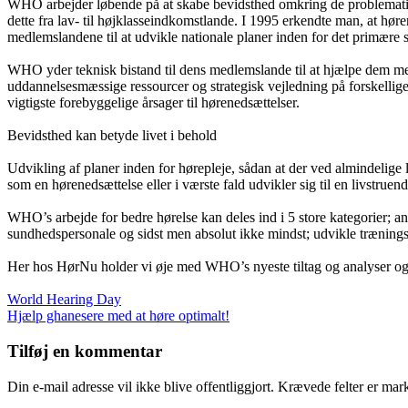
WHO arbejder løbende på at skabe bevidsthed omkring de problemati
dette fra lav- til højklasseindkomstlande. I 1995 erkendte man, at hø
medlemslandene til at udvikle nationale planer inden for det primær
WHO yder teknisk bistand til dens medlemslande til at hjælpe dem me
uddannelsesmæssige ressourcer og strategisk vejledning på forskellige
vigtigste forebyggelige årsager til hørenedsættelser.
Bevidsthed kan betyde livet i behold
Udvikling af planer inden for hørepleje, sådan at der ved almindelige
som en hørenedsættelse eller i værste fald udvikler sig til en livstrue
WHO’s arbejde for bedre hørelse kan deles ind i 5 store kategorier; an
sundhedspersonale og sidst men absolut ikke mindst; udvikle trænings
Her hos HørNu holder vi øje med WHO’s nyeste tiltag og analyser og vi
Indlægsnavigation
World Hearing Day
Hjælp ghanesere med at høre optimalt!
Tilføj en kommentar
Din e-mail adresse vil ikke blive offentliggjort. Krævede felter er mar