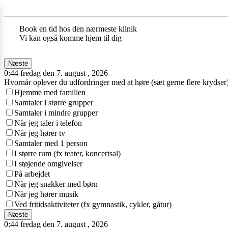
Book en tid hos den nærmeste klinik
Vi kan også komme hjem til dig
Næste
0:44 fredag den 7. august , 2026
Hvornår oplever du udfordringer med at høre (sæt gerne flere krydser
Hjemme med familien
Samtaler i større grupper
Samtaler i mindre grupper
Når jeg taler i telefon
Når jeg hører tv
Samtaler med 1 person
I større rum (fx teater, koncertsal)
I støjende omgivelser
På arbejdet
Når jeg snakker med børn
Når jeg hører musik
Ved fritidsaktiviteter (fx gymnastik, cykler, gåtur)
Næste
0:44 fredag den 7. august , 2026