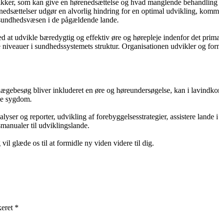
kker, som kan give en hørenedsættelse og hvad manglende behandling k
renedsættelser udgør en alvorlig hindring for en optimal udvikling, ko
e sundhedsvæsen i de pågældende lande.
d at udvikle bæredygtig og effektiv øre og hørepleje indenfor det prim
 niveauer i sundhedssystemets struktur. Organisationen udvikler og form
 lægebesøg bliver inkluderet en øre og høreundersøgelse, kan i lavindko
nde sygdom.
alyser og reporter, udvikling af forebyggelsesstrategier, assistere land
manualer til udviklingslande.
l glæde os til at formidle ny viden videre til dig.
keret *