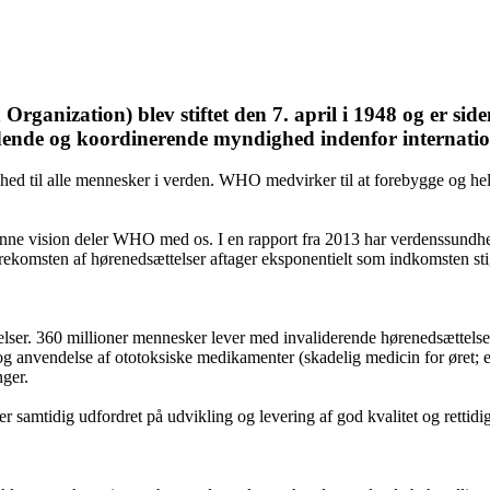
nization) blev stiftet den 7. april i 1948 og er side
edende og koordinerende myndighed indenfor internati
hed til alle mennesker i verden. WHO medvirker til at forebygge og he
denne vision deler WHO med os. I en rapport fra 2013 har verdenssundhe
rekomsten af hørenedsættelser aftager eksponentielt som indkomsten sti
ser. 360 millioner mennesker lever med invaliderende hørenedsættelse
 og anvendelse af ototoksiske medikamenter (skadelig medicin for øret; 
nger.
r samtidig udfordret på udvikling og levering af god kvalitet og retti