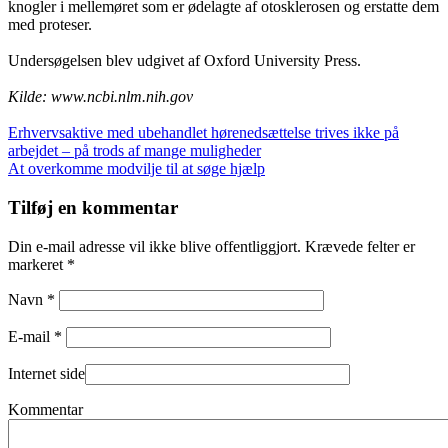
knogler i mellemøret som er ødelagte af otosklerosen og erstatte dem
med proteser.
Undersøgelsen blev udgivet af Oxford University Press.
Kilde: www.ncbi.nlm.nih.gov
Indlægsnavigation
Erhvervsaktive med ubehandlet hørenedsættelse trives ikke på
arbejdet – på trods af mange muligheder
At overkomme modvilje til at søge hjælp
Tilføj en kommentar
Din e-mail adresse vil ikke blive offentliggjort. Krævede felter er
markeret *
Navn *
E-mail *
Internet side
Kommentar