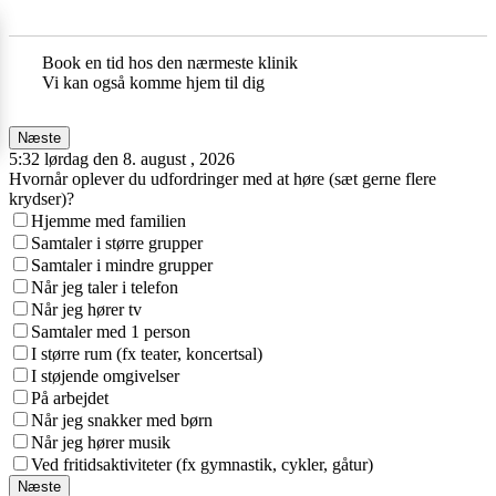
Book en tid hos den nærmeste klinik
Vi kan også komme hjem til dig
Næste
5:32 lørdag den 8. august , 2026
Hvornår oplever du udfordringer med at høre (sæt gerne flere
krydser)?
Hjemme med familien
Samtaler i større grupper
Samtaler i mindre grupper
Når jeg taler i telefon
Når jeg hører tv
Samtaler med 1 person
I større rum (fx teater, koncertsal)
I støjende omgivelser
På arbejdet
Når jeg snakker med børn
Når jeg hører musik
Ved fritidsaktiviteter (fx gymnastik, cykler, gåtur)
Næste