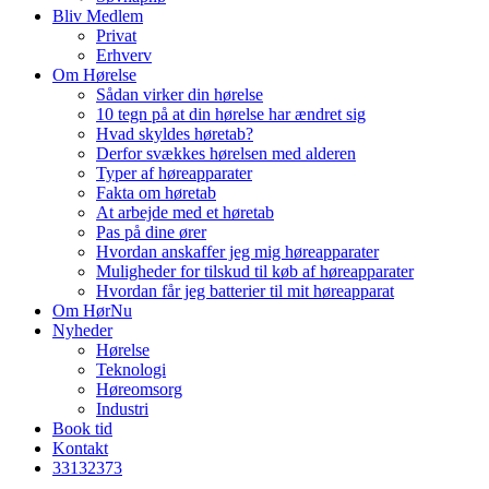
Bliv Medlem
Privat
Erhverv
Om Hørelse
Sådan virker din hørelse
10 tegn på at din hørelse har ændret sig
Hvad skyldes høretab?
Derfor svækkes hørelsen med alderen
Typer af høreapparater
Fakta om høretab
At arbejde med et høretab
Pas på dine ører
Hvordan anskaffer jeg mig høreapparater
Muligheder for tilskud til køb af høreapparater
Hvordan får jeg batterier til mit høreapparat
Om HørNu
Nyheder
Hørelse
Teknologi
Høreomsorg
Industri
Book tid
Kontakt
33
13
23
73