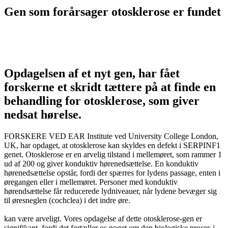
Gen som forårsager otosklerose er fundet
Opdagelsen af et nyt gen, har fået
forskerne et skridt tættere på at finde en
behandling for otosklerose, som giver
nedsat hørelse.
FORSKERE VED EAR Institute ved University College London,
UK, har opdaget, at otosklerose kan skyldes en defekt i SERPINF1
genet. Otosklerose er en arvelig tilstand i mellemøret, som rammer 1
ud af 200 og giver konduktiv hørenedsættelse. En konduktiv
hørenedsættelse opstår, fordi der spærres for lydens passage, enten i
øregangen eller i mellemøret. Personer med konduktiv
hørendsættelse får reducerede lydniveauer, når lydene bevæger sig
til øresneglen (cochclea) i det indre øre.
kan være arveligt. Vores opdagelse af dette otosklerose-gen er
signifikant, fordi det fortæller os noget om den biologiske proces i