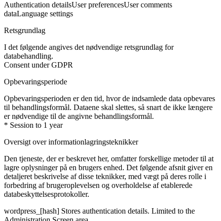
Authentication details
User preferences
User comments
data
Language settings
Retsgrundlag
I det følgende angives det nødvendige retsgrundlag for
databehandling.
Consent under GDPR
Opbevaringsperiode
Opbevaringsperioden er den tid, hvor de indsamlede data opbevares
til behandlingsformål. Dataene skal slettes, så snart de ikke længere
er nødvendige til de angivne behandlingsformål.
* Session to 1 year
Oversigt over informationlagringsteknikker
Den tjeneste, der er beskrevet her, omfatter forskellige metoder til at
lagre oplysninger på en brugers enhed. Det følgende afsnit giver en
detaljeret beskrivelse af disse teknikker, med vægt på deres rolle i
forbedring af brugeroplevelsen og overholdelse af etablerede
databeskyttelsesprotokoller.
wordpress_[hash]
Stores authentication details. Limited to the
Administration Screen area.