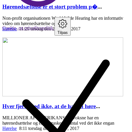
Hørenedsættelse er et stort problem p�
...
Non-profit organisationen World Wide Hearing har en informativ
video om hørenedsættelse og fordele
Cookie- og privatlivspolitik
Hørelse
11:29 tirsdag den 25. april , 2017
Tilpas
Hver fjerde ved ikke, at de har en høre
...
MILLIONER AF AMERIKANSKE voksne har en
hørenedsættelse og et overraskende antal ved det ikke engan
Hørelse
8:11 torsdag den 20. april , 2017