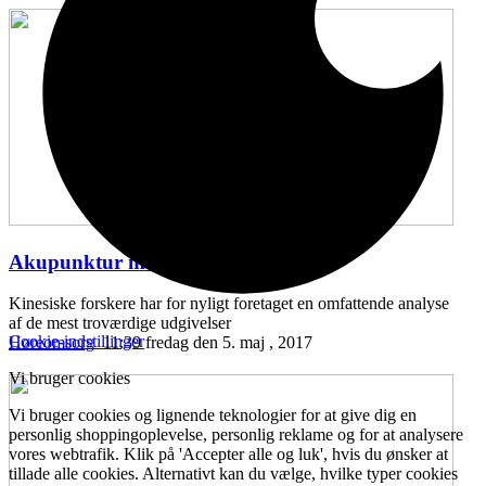
Akupunktur mod hørenedsættelse
...
Kinesiske forskere har for nyligt foretaget en omfattende analyse
af de mest troværdige udgivelser
Cookie-indstillinger
Høreomsorg
11:39 fredag den 5. maj , 2017
Vi bruger cookies
Vi bruger cookies og lignende teknologier for at give dig en
personlig shoppingoplevelse, personlig reklame og for at analysere
vores webtrafik. Klik på 'Accepter alle og luk', hvis du ønsker at
tillade alle cookies. Alternativt kan du vælge, hvilke typer cookies