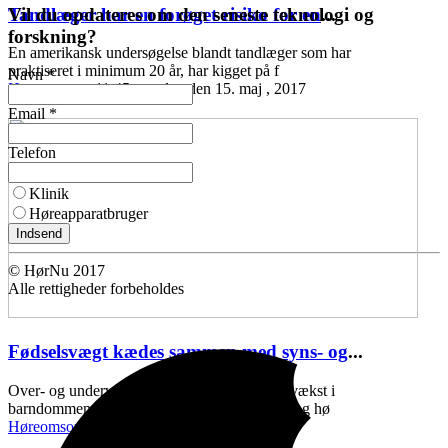
Vil du opdateres om den seneste teknologi og
Tandlæger har en forøget risiko for en
...
forskning?
En amerikansk undersøgelse blandt tandlæger som har
praktiseret i minimum 20 år, har kigget på f
Navn *
Høreomsorg
11:45 mandag den 15. maj , 2017
Email *
Telefon
Klinik
Høreapparatbruger
Indsend
© HørNu 2017
Alle rettigheder forbeholdes
Fødselsvægt kædes sammen med syns- og
...
Over- og undervægt ved fødslen, samt ringe vækst i
barndommen, kan kædes sammen med syns- og hø
Høreomsorg
11:43 onsdag den 10. maj , 2017