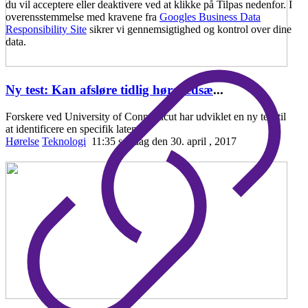
du vil acceptere eller deaktivere ved at klikke på Tilpas nedenfor. I
overensstemmelse med kravene fra
Googles Business Data
Responsibility Site
sikrer vi gennemsigtighed og kontrol over dine
data.
Ny test: Kan afsløre tidlig hørenedsæ
...
Forskere ved University of Connecticut har udviklet en ny test til
at identificere en specifik laten
Hørelse
Teknologi
11:35 søndag den 30. april , 2017