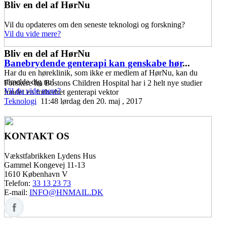
Bliv en del af HørNu
Vil du opdateres om den seneste teknologi og forskning?
Vil du vide mere?
Bliv en del af HørNu
Banebrydende genterapi kan genskabe hør
...
Har du en høreklinik, som ikke er medlem af HørNu, kan du
tilmelde dig nu!
Forskere fra Bostons Children Hospital har i 2 helt nye studier
Vil du vide mere?
fundet en forbedret genterapi vektor
Teknologi
11:48 lørdag den 20. maj , 2017
KONTAKT OS
Vækstfabrikken Lydens Hus
Gammel Kongevej 11-13
1610 København V
Telefon:
33 13 23 73
E-mail:
INFO@HNMAIL.DK