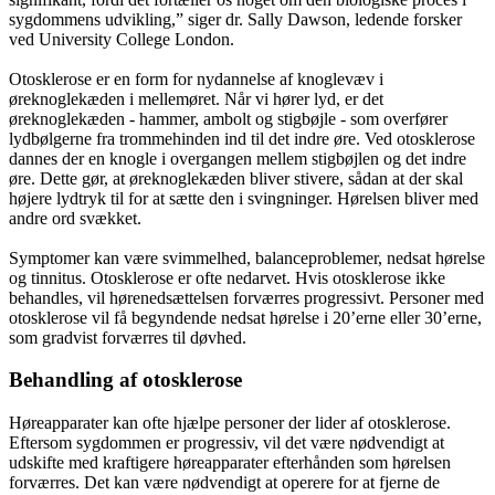
sygdommens udvikling,” siger dr. Sally Dawson, ledende forsker
ved University College London.
Otosklerose er en form for nydannelse af knoglevæv i
øreknoglekæden i mellemøret. Når vi hører lyd, er det
øreknoglekæden - hammer, ambolt og stigbøjle - som overfører
lydbølgerne fra trommehinden ind til det indre øre. Ved otosklerose
dannes der en knogle i overgangen mellem stigbøjlen og det indre
øre. Dette gør, at øreknoglekæden bliver stivere, sådan at der skal
højere lydtryk til for at sætte den i svingninger. Hørelsen bliver med
andre ord svækket.
Symptomer kan være svimmelhed, balanceproblemer, nedsat hørelse
og tinnitus. Otosklerose er ofte nedarvet. Hvis otosklerose ikke
behandles, vil hørenedsættelsen forværres progressivt. Personer med
otosklerose vil få begyndende nedsat hørelse i 20’erne eller 30’erne,
som gradvist forværres til døvhed.
Behandling af otosklerose
Høreapparater kan ofte hjælpe personer der lider af otosklerose.
Eftersom sygdommen er progressiv, vil det være nødvendigt at
udskifte med kraftigere høreapparater efterhånden som hørelsen
forværres. Det kan være nødvendigt at operere for at fjerne de