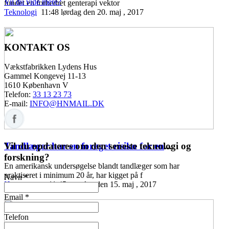
Vil du vide mere?
fundet en forbedret genterapi vektor
Teknologi
11:48 lørdag den 20. maj , 2017
KONTAKT OS
Vækstfabrikken Lydens Hus
Gammel Kongevej 11-13
1610 København V
Telefon:
33 13 23 73
E-mail:
INFO@HNMAIL.DK
Vil du opdateres om den seneste teknologi og
Tandlæger har en forøget risiko for en
...
forskning?
En amerikansk undersøgelse blandt tandlæger som har
praktiseret i minimum 20 år, har kigget på f
Navn *
Høreomsorg
11:45 mandag den 15. maj , 2017
Email *
Telefon