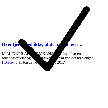
Hver fjerde ved ikke, at de har en høre
...
MILLIONER AF AMERIKANSKE voksne har en
hørenedsættelse og et overraskende antal ved det ikke engan
Hørelse
8:11 torsdag den 20. april , 2017