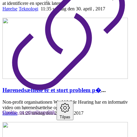
at identificere en specifik laten
Hørelse
Teknologi
11:35 søndag den 30. april , 2017
Hørenedsættelse er et stort problem p�
...
Non-profit organisationen World Wide Hearing har en informativ
video om hørenedsættelse og fordele
Cookie- og privatlivspolitik
Hørelse
11:29 tirsdag den 25. april , 2017
Tilpas