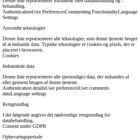
Denne liste repræsenterer formålene med dataindsamling og -
behandling.
Authentication
User Preferences
Commenting Functionality
Language
Settings
Anvendte teknologier
Denne liste repræsenterer alle teknologier, som denne tjeneste bruger
til at indsamle data. Typiske teknologier er cookies og pixels, der er
placeret i browseren.
Cookies
Indsamlede data
Denne liste repræsenterer alle (personlige) data, der indsamles af
eller gennem brugen af denne tjeneste.
Authentication details
User preferences
User comments
data
Language settings
Retsgrundlag
I det følgende angives det nødvendige retsgrundlag for
databehandling.
Consent under GDPR
Opbevaringsperiode