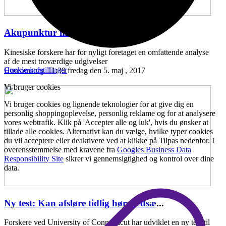
Akupunktur mod hørenedsættelse
...
Kinesiske forskere har for nyligt foretaget en omfattende analyse
af de mest troværdige udgivelser
Cookie-indstillinger
Høreomsorg
11:39 fredag den 5. maj , 2017
Vi bruger cookies
Vi bruger cookies og lignende teknologier for at give dig en
personlig shoppingoplevelse, personlig reklame og for at analysere
vores webtrafik. Klik på 'Accepter alle og luk', hvis du ønsker at
tillade alle cookies. Alternativt kan du vælge, hvilke typer cookies
du vil acceptere eller deaktivere ved at klikke på Tilpas nedenfor. I
overensstemmelse med kravene fra
Googles Business Data
Responsibility Site
sikrer vi gennemsigtighed og kontrol over dine
data.
Ny test: Kan afsløre tidlig hørenedsæ
...
Forskere ved University of Connecticut har udviklet en ny test til