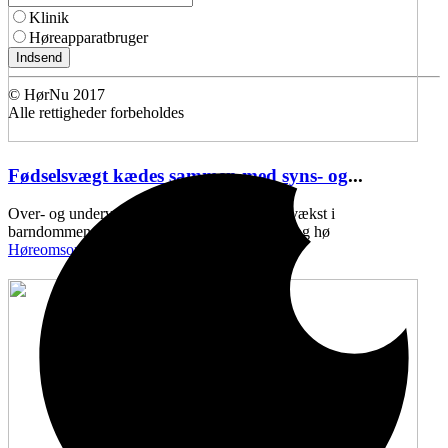
Klinik
Høreapparatbruger
Indsend
© HørNu 2017
Alle rettigheder forbeholdes
Fødselsvægt kædes sammen med syns- og
...
Over- og undervægt ved fødslen, samt ringe vækst i
barndommen, kan kædes sammen med syns- og hø
Høreomsorg
11:43 onsdag den 10. maj , 2017