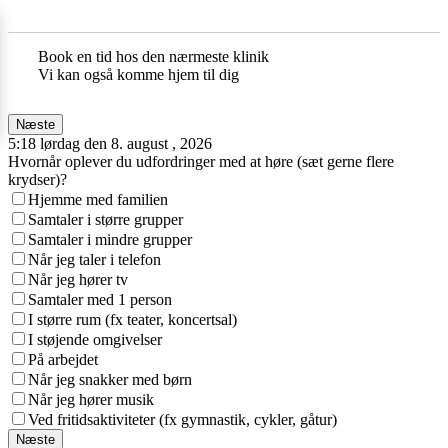
Book en tid hos den nærmeste klinik
Vi kan også komme hjem til dig
Næste
5:18 lørdag den 8. august , 2026
Hvornår oplever du udfordringer med at høre (sæt gerne flere
krydser)?
Hjemme med familien
Samtaler i større grupper
Samtaler i mindre grupper
Når jeg taler i telefon
Når jeg hører tv
Samtaler med 1 person
I større rum (fx teater, koncertsal)
I støjende omgivelser
På arbejdet
Når jeg snakker med børn
Når jeg hører musik
Ved fritidsaktiviteter (fx gymnastik, cykler, gåtur)
Næste