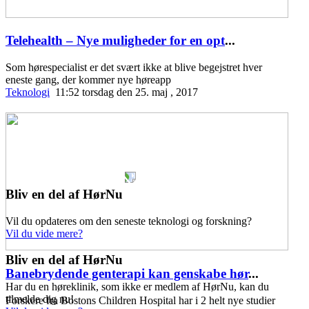
Telehealth – Nye muligheder for en opt
...
Som hørespecialist er det svært ikke at blive begejstret hver
eneste gang, der kommer nye høreapp
Teknologi
11:52 torsdag den 25. maj , 2017
Bliv en del af HørNu
Vil du opdateres om den seneste teknologi og forskning?
Vil du vide mere?
Bliv en del af HørNu
Banebrydende genterapi kan genskabe hør
...
Har du en høreklinik, som ikke er medlem af HørNu, kan du
tilmelde dig nu!
Forskere fra Bostons Children Hospital har i 2 helt nye studier