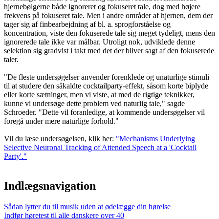
hjernebølgerne både ignoreret og fokuseret tale, dog med højere
frekvens på fokuseret tale. Men i andre områder af hjernen, dem der
tager sig af finbearbejdning af bl. a. sprogforståelse og
koncentration, viste den fokuserede tale sig meget tydeligt, mens den
ignorerede tale ikke var målbar. Utroligt nok, udviklede denne
selektion sig gradvist i takt med det der bliver sagt af den fokuserede
taler.
"De fleste undersøgelser anvender forenklede og unaturlige stimuli
til at studere den såkaldte cocktailparty-effekt, såsom korte biplyde
eller korte sætninger, men vi viste, at med de rigtige teknikker,
kunne vi undersøge dette problem ved naturlig tale," sagde
Schroeder. "Dette vil foranledige, at kommende undersøgelser vil
foregå under mere naturlige forhold."
Vil du læse undersøgelsen, klik her:
"Mechanisms Underlying
Selective Neuronal Tracking of Attended Speech at a 'Cocktail
Party'."
Indlægsnavigation
Sådan lytter du til musik uden at ødelægge din hørelse
Indfør høretest til alle danskere over 40