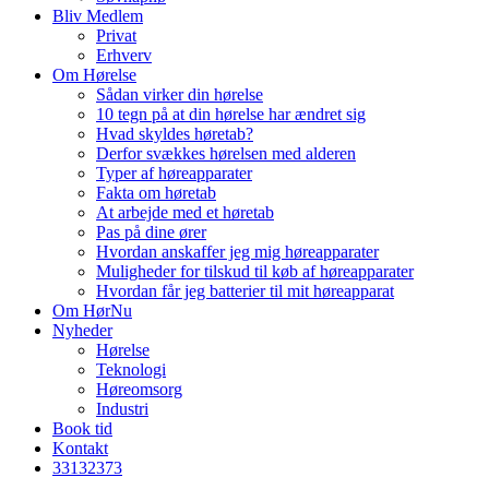
Bliv Medlem
Privat
Erhverv
Om Hørelse
Sådan virker din hørelse
10 tegn på at din hørelse har ændret sig
Hvad skyldes høretab?
Derfor svækkes hørelsen med alderen
Typer af høreapparater
Fakta om høretab
At arbejde med et høretab
Pas på dine ører
Hvordan anskaffer jeg mig høreapparater
Muligheder for tilskud til køb af høreapparater
Hvordan får jeg batterier til mit høreapparat
Om HørNu
Nyheder
Hørelse
Teknologi
Høreomsorg
Industri
Book tid
Kontakt
33
13
23
73