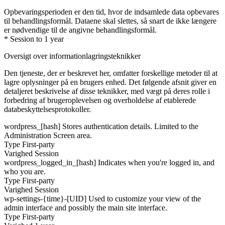
Opbevaringsperioden er den tid, hvor de indsamlede data opbevares
til behandlingsformål. Dataene skal slettes, så snart de ikke længere
er nødvendige til de angivne behandlingsformål.
* Session to 1 year
Oversigt over informationlagringsteknikker
Den tjeneste, der er beskrevet her, omfatter forskellige metoder til at
lagre oplysninger på en brugers enhed. Det følgende afsnit giver en
detaljeret beskrivelse af disse teknikker, med vægt på deres rolle i
forbedring af brugeroplevelsen og overholdelse af etablerede
databeskyttelsesprotokoller.
wordpress_[hash]
Stores authentication details. Limited to the
Administration Screen area.
Type
First-party
Varighed
Session
wordpress_logged_in_[hash]
Indicates when you're logged in, and
who you are.
Type
First-party
Varighed
Session
wp-settings-{time}-[UID]
Used to customize your view of the
admin interface and possibly the main site interface.
Type
First-party