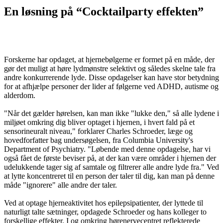
En løsning på “Cocktailparty effekten”
Forskerne har opdaget, at hjernebølgerne er formet på en måde, der
gør det muligt at høre lydmønstre selektivt og således skelne tale fra
andre konkurrerende lyde. Disse opdagelser kan have stor betydning
for at afhjælpe personer der lider af følgerne ved ADHD, autisme og
alderdom.
"Når det gælder hørelsen, kan man ikke "lukke den," så alle lydene i
miljøet omkring dig bliver optaget i hjernen, i hvert fald på et
sensorineuralt niveau," forklarer Charles Schroeder, læge og
hovedforfatter bag undersøgelsen, fra Columbia University's
Department of Psychiatry. "Løbende med denne opdagelse, har vi
også fået de første beviser på, at der kan være områder i hjernen der
udelukkende tager sig af samtale og filtrerer alle andre lyde fra." Ved
at lytte koncentreret til en person der taler til dig, kan man på denne
måde "ignorere" alle andre der taler.
Ved at optage hjerneaktivitet hos epilepsipatienter, der lyttede til
naturligt talte sætninger, opdagede Schroeder og hans kolleger to
forskellige effekter. I og omkring hørenervecentret reflekterede