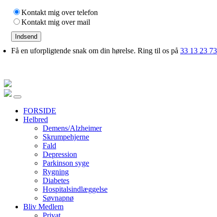
Kontakt mig over telefon
Kontakt mig over mail
Indsend
Få en uforpligtende snak om din hørelse. Ring til os på
33 13 23 73
FORSIDE
Helbred
Demens/Alzheimer
Skrumpehjerne
Fald
Depression
Parkinson syge
Rygning
Diabetes
Hospitalsindlæggelse
Søvnapnø
Bliv Medlem
Privat