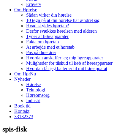
Erhverv
Om Hørelse
Sådan virker din hørelse
10 tegn på at din hørelse har ændret sig
Hvad skyldes høretab?
Derfor svækkes hørelsen med alderen
Typer af høreapparater
Fakta om høretab
At arbejde med et høretab
Pas på dine ører
Hvordan anskaffer jeg mig høreapparater
Muligheder for tilskud til køb af høreapparater
Hvordan får jeg batterier til mit høreapparat
Om HørNu
Nyheder
Hørelse
Teknologi
Høreomsorg
Industri
Book tid
Kontakt
33
13
23
73
spis-fisk