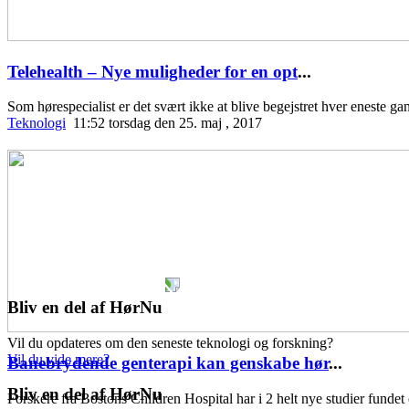
Telehealth – Nye muligheder for en opt
...
Som hørespecialist er det svært ikke at blive begejstret hver eneste 
Teknologi
11:52 torsdag den 25. maj , 2017
Bliv en del af HørNu
Vil du opdateres om den seneste teknologi og forskning?
Vil du vide mere?
Banebrydende genterapi kan genskabe hør
...
Bliv en del af HørNu
Forskere fra Bostons Children Hospital har i 2 helt nye studier fundet