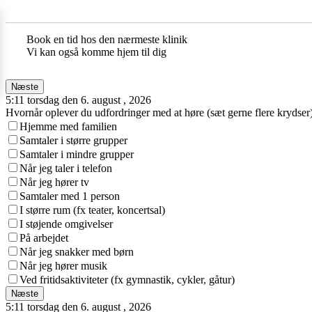
Book en tid hos den nærmeste klinik
Vi kan også komme hjem til dig
Næste
5:11 torsdag den 6. august , 2026
Hvornår oplever du udfordringer med at høre (sæt gerne flere krydser
Hjemme med familien
Samtaler i større grupper
Samtaler i mindre grupper
Når jeg taler i telefon
Når jeg hører tv
Samtaler med 1 person
I større rum (fx teater, koncertsal)
I støjende omgivelser
På arbejdet
Når jeg snakker med børn
Når jeg hører musik
Ved fritidsaktiviteter (fx gymnastik, cykler, gåtur)
Næste
5:11 torsdag den 6. august , 2026