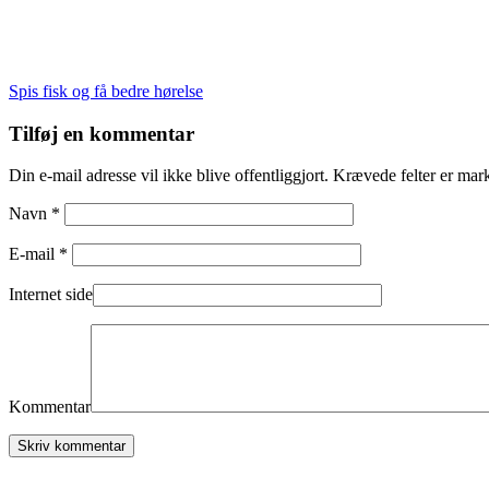
Indlægsnavigation
Spis fisk og få bedre hørelse
Tilføj en kommentar
Din e-mail adresse vil ikke blive offentliggjort. Krævede felter er mar
Navn *
E-mail *
Internet side
Kommentar