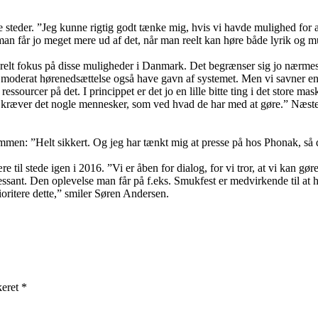
 steder. ”Jeg kunne rigtig godt tænke mig, hvis vi havde mulighed for at
an får jo meget mere ud af det, når man reelt kan høre både lyrik og m
lt fokus på disse muligheder i Danmark. Det begrænser sig jo nærmest ti
og moderat hørenedsættelse også have gavn af systemet. Men vi savner eng
ssourcer på det. I princippet er det jo en lille bitte ting i det store ma
kræver det nogle mennesker, som ved hvad de har med at gøre.” Næste sk
emmen: ”Helt sikkert. Og jeg har tænkt mig at presse på hos Phonak, så d
til stede igen i 2016. ”Vi er åben for dialog, for vi tror, at vi kan gøre
essant. Den oplevelse man får på f.eks. Smukfest er medvirkende til at h
ioritere dette,” smiler Søren Andersen.
keret *