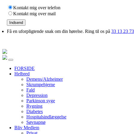
Kontakt mig over telefon
Kontakt mig over mail
Indsend
Få en uforpligtende snak om din hørelse. Ring til os på
33 13 23 73
FORSIDE
Helbred
Demens/Alzheimer
Skrumpehjerne
Fald
Depression
Parkinson syge
Rygning
Diabetes
Hospitalsindlæggelse
Søvnapnø
Bliv Medlem
Privat