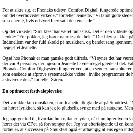
For at sikre sig, at Phonaks udstyr, Comfort Digital, fungerede optim
om det overhovedet virkede,” fortæller Jeanette. ”Vi fandt gode steder
se scenerne, hvis udstyret blev sat i den ene side.”
Og det virkede! ”Smukfest har været fantastisk. Det er den vildeste o
tænkte: ”For pokker, jeg hører nærmest det hele.” Der blev snakket på 
Indimellem var der fuld skrald på musikken, og bandet sang igennem. Så
begejstret Jeanette.
Også hos Phonak er man ganske godt tilfreds. ”Vi synes det har været
der var 9 personer, der ligesom Jeanette havde meget glæde af det. Fa
Phonaks Comfort Digisystem fungerer ved, at en sender transmitterer lyde
som ønskede at afprøve systemet,ikke vidste , hvilke programmer de ha
aktiverede den,” fortæller Søren.
En optimeret festivaloplevelse
Det var ikke kun musikken, som Jeanette fik glæde af på Smukfest. 
nu hører lyrikken, så kan jeg jo pludselig synge med på sangene. Men 
Jeg spørger ind til, hvordan hun opfatter lyden, når hun hører lyden
hører det via CI’et, så forvrænger det. Jeg var efterfølgende til en k
fortæller, at successen på Smukfest også er afhængig af ens egen indst