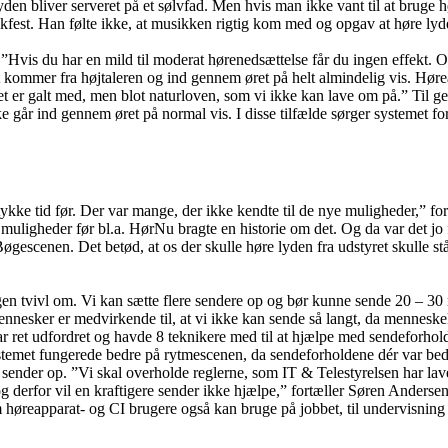
en bliver serveret på et sølvfad. Men hvis man ikke vant til at bruge h
ukfest. Han følte ikke, at musikken rigtig kom med og opgav at høre lyd
t. ”Hvis du har en mild til moderat hørenedsættelse får du ingen effekt. 
 kommer fra højtaleren og ind gennem øret på helt almindelig vis. Hørea
et er galt med, men blot naturloven, som vi ikke kan lave om på.” Til g
ke går ind gennem øret på normal vis. I disse tilfælde sørger systemet for
tykke tid før. Der var mange, der ikke kendte til de nye muligheder,” f
 muligheder før bl.a. HørNu bragte en historie om det. Og da var det jo fo
gescenen. Det betød, at os der skulle høre lyden fra udstyret skulle stå
ngen tvivl om. Vi kan sætte flere sendere op og bør kunne sende 20 – 30
nnesker er medvirkende til, at vi ikke kan sende så langt, da menneskek
var ret udfordret og havde 8 teknikere med til at hjælpe med sendeforhol
stemet fungerede bedre på rytmescenen, da sendeforholdene dér var bedr
 sender op. ”Vi skal overholde reglerne, som IT & Telestyrelsen har la
 og derfor vil en kraftigere sender ikke hjælpe,” fortæller Søren Anders
høreapparat- og CI brugere også kan bruge på jobbet, til undervisning e