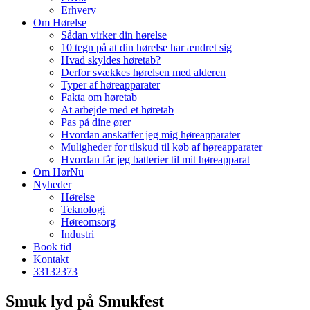
Erhverv
Om Hørelse
Sådan virker din hørelse
10 tegn på at din hørelse har ændret sig
Hvad skyldes høretab?
Derfor svækkes hørelsen med alderen
Typer af høreapparater
Fakta om høretab
At arbejde med et høretab
Pas på dine ører
Hvordan anskaffer jeg mig høreapparater
Muligheder for tilskud til køb af høreapparater
Hvordan får jeg batterier til mit høreapparat
Om HørNu
Nyheder
Hørelse
Teknologi
Høreomsorg
Industri
Book tid
Kontakt
33
13
23
73
Smuk lyd på Smukfest