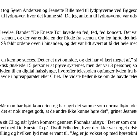
alt tog Søren Andersen og Jeanette Bille med til lydprøverne ved Bøges
 til lydprøver, hvor det kunne stå. Da jeg ankom til lydprøverne var uds
plevelse. Bandet ”De Eneste To” lavede en fed, fed, fed koncert. Det v
scenen, og der var endda én der friede fra scenen. Og jeg hørte det hele
 faldt ordene oven i hinanden, og det var lidt svært at få det hele med,
 en kæmpe succes. Det er et nyt område, og det har vi lært meget af,” 
ktisk ønskede 15 personer at prøve systemet, men der var 3 personer, som
n til en digital halsslynge, hvorefter telespolen opfanger lyden fra hals
vde i høreapparatet eller CI’et. De vidste heller ikke om de havde tele
”Når man har hørt koncerten og har hørt det samme som normalthørende
det er nok meget godt, at de andre ikke kunne høre det”, griner Jeanett
 via sit CI og når lyden kommer gennem Phonaks udstyr. ”Det er som om l
oncert med De Eneste To på Tivoli Friheden, hvor der ikke var noget udst
illing og hvilken lyd man er vant til. ”Jeg er jo vokset op med høretek