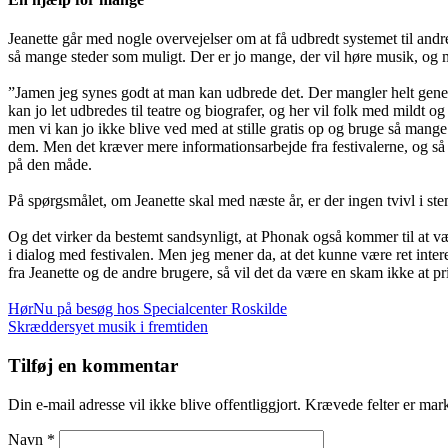
Jeanette går med nogle overvejelser om at få udbredt systemet til andre
så mange steder som muligt. Der er jo mange, der vil høre musik, og m
”Jamen jeg synes godt at man kan udbrede det. Der mangler helt genere
kan jo let udbredes til teatre og biografer, og her vil folk med mildt 
men vi kan jo ikke blive ved med at stille gratis op og bruge så mange re
dem. Men det kræver mere informationsarbejde fra festivalerne, og så 
på den måde.
På spørgsmålet, om Jeanette skal med næste år, er der ingen tvivl i st
Og det virker da bestemt sandsynligt, at Phonak også kommer til at være 
i dialog med festivalen. Men jeg mener da, at det kunne være ret inter
fra Jeanette og de andre brugere, så vil det da være en skam ikke at pr
Indlægsnavigation
HørNu på besøg hos Specialcenter Roskilde
Skræddersyet musik i fremtiden
Tilføj en kommentar
Din e-mail adresse vil ikke blive offentliggjort. Krævede felter er mar
Navn *