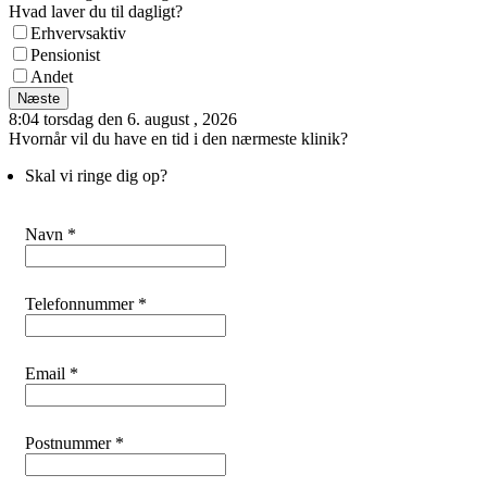
Hvad laver du til dagligt?
Erhvervsaktiv
Pensionist
Andet
Næste
8:04 torsdag den 6. august , 2026
Hvornår vil du have en tid i den nærmeste klinik?
Skal vi ringe dig op?
Navn *
Telefonnummer *
Email *
Postnummer *