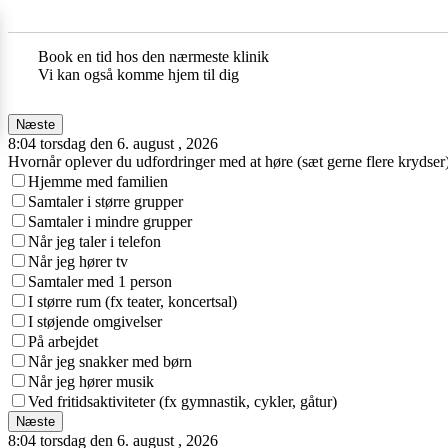
Book en tid hos den nærmeste klinik
Vi kan også komme hjem til dig
Næste
8:04 torsdag den 6. august , 2026
Hvornår oplever du udfordringer med at høre (sæt gerne flere krydser
Hjemme med familien
Samtaler i større grupper
Samtaler i mindre grupper
Når jeg taler i telefon
Når jeg hører tv
Samtaler med 1 person
I større rum (fx teater, koncertsal)
I støjende omgivelser
På arbejdet
Når jeg snakker med børn
Når jeg hører musik
Ved fritidsaktiviteter (fx gymnastik, cykler, gåtur)
Næste
8:04 torsdag den 6. august , 2026