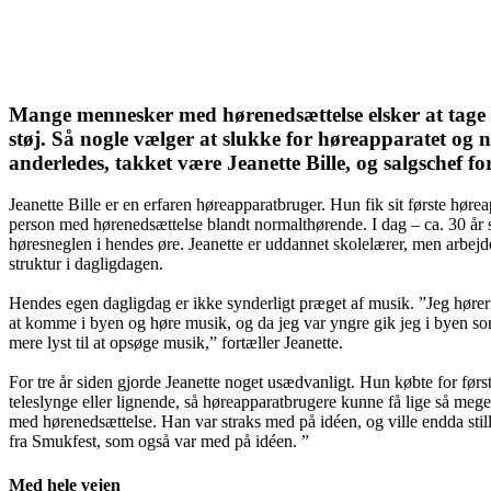
Mange mennesker med hørenedsættelse elsker at tage på
støj. Så nogle vælger at slukke for høreapparatet og 
anderledes, takket være Jeanette Bille, og salgschef 
Jeanette Bille er en erfaren høreapparatbruger. Hun fik sit første h
person med hørenedsættelse blandt normalthørende. I dag – ca. 30 år se
høresneglen i hendes øre. Jeanette er uddannet skolelærer, men arbej
struktur i dagligdagen.
Hendes egen dagligdag er ikke synderligt præget af musik. ”Jeg hører m
at komme i byen og høre musik, og da jeg var yngre gik jeg i byen som
mere lyst til at opsøge musik,” fortæller Jeanette.
For tre år siden gjorde Jeanette noget usædvanligt. Hun købte for først
teleslynge eller lignende, så høreapparatbrugere kunne få lige så meg
med hørenedsættelse. Han var straks med på idéen, og ville endda stille
fra Smukfest, som også var med på idéen. ”
Med hele vejen