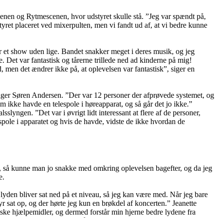
cenen og Rytmescenen, hvor udstyret skulle stå. ”Jeg var spændt på,
tyret placeret ved mixerpulten, men vi fandt ud af, at vi bedre kunne
ar et show uden lige. Bandet snakker meget i deres musik, og jeg
. Det var fantastisk og tårerne trillede ned ad kinderne på mig!
 men det ændrer ikke på, at oplevelsen var fantastisk”, siger en
siger Søren Andersen. ”Der var 12 personer der afprøvede systemet, og
 ikke havde en telespole i høreapparat, og så går det jo ikke.”
slyngen. ”Det var i øvrigt lidt interessant at flere af de personer,
spole i apparatet og hvis de havde, vidste de ikke hvordan de
, så kunne man jo snakke med omkring oplevelsen bagefter, og da jeg
e.
yden bliver sat ned på et niveau, så jeg kan være med. Når jeg bare
yr sat op, og der hørte jeg kun en brøkdel af koncerten.” Jeanette
niske hjælpemidler, og dermed forstår min hjerne bedre lydene fra