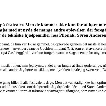
 festivaler. Men de kommer ikke kun for at høre musikk
nøjes med at nyde de mange andre oplevelser, der foreg
for de tekniske hjælpemidler hos Phonak, Søren Anderse
øreapparat, da hun var 1½ år gammel, og oplevede gennem det meste af he
nere – anvender Jeanette Cochlear Implant (CI), som er et avanceret hør
der på Castberggård, hvor hun fungerer som en slags mentor for unge m
usik i bilen, men jeg synes, at det er en jungle at finde gode sange, n
 alle andre. Jeg hørte musikken, men lyrikken havde jeg svært ved. Da 
e gang billet til alle festivalens dage. Men det var stadig ikke helt op
et ud af musikken som de hørende. Jeg drøftede idéen med Søren Andersen
 teknikken i form af trådløse halsslynger til rådighed, som bliver koblet