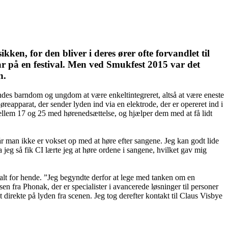
en, for den bliver i deres ører ofte forvandlet til
år på en festival. Men ved Smukfest 2015 var det
n.
ndes barndom og ungdom at være enkeltintegreret, altså at være eneste
eapparat, der sender lyden ind via en elektrode, der er opereret ind i
ellem 17 og 25 med hørenedsættelse, og hjælper dem med at få lidt
år man ikke er vokset op med at høre efter sangene. Jeg kan godt lide
jeg så fik CI lærte jeg at høre ordene i sangene, hvilket gav mig
timalt for hende. ”Jeg begyndte derfor at lege med tanken om en
 fra Phonak, der er specialister i avancerede løsninger til personer
 direkte på lyden fra scenen. Jeg tog derefter kontakt til Claus Visbye