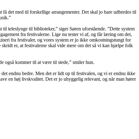
 få det med til forskellige arrangementer. Det skal jo bare udbredes til
usik.”
l teleslynge til biblioteker,” siger Søren uforstående. ”Dette system
agement fra festivalerne. Lige nu tester vi af, og får læring om det,
skineri fra festivaler, og vores system er jo ikke omkostningstungt for
ridt er, at festivalerne skal vide mere om det så vi kan hjælpe folk
e også kommer til at være til stede,” smiler hun.
 det endnu bedre. Men det er lidt op til festivalen, og vi er endnu ikke
ave en høj livskvalitet. Det er jo uhyggelig relevant, og når man hører