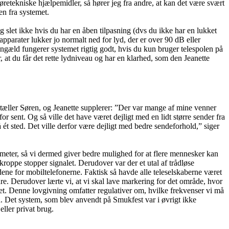
øretekniske hjælpemidler, så hører jeg fra andre, at kan det være svært
en fra systemet.
Og slet ikke hvis du har en åben tilpasning (dvs du ikke har en lukket
pparater lukker jo normalt ned for lyd, der er over 90 dB eller
engæld fungerer systemet rigtig godt, hvis du kun bruger telespolen på
, at du får det rette lydniveau og har en klarhed, som den Jeanette
ortæller Søren, og Jeanette supplerer: ”Der var mange af mine venner
r sent. Og så ville det have været dejligt med en lidt større sender fra
 ét sted. Det ville derfor være dejligt med bedre sendeforhold,” siger
 meter, så vi dermed giver bedre mulighed for at flere mennesker kan
roppe stopper signalet. Derudover var der et utal af trådløse
dene for mobiltelefonerne. Faktisk så havde alle teleselskaberne været
e. Derudover lærte vi, at vi skal lave markering for det område, hvor
vet. Denne lovgivning omfatter regulativer om, hvilke frekvenser vi må
en. Det system, som blev anvendt på Smukfest var i øvrigt ikke
ller privat brug.