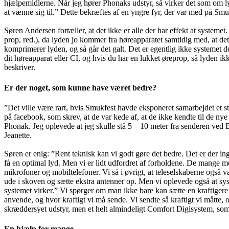
hjælpemidlerne. Når jeg hører Phonaks udstyr, så virker det som om lyd
at vænne sig til.” Dette bekræftes af en yngre fyr, der var med på Sm
Søren Andersen fortæller, at det ikke er alle der har effekt at systeme
prop, red.), da lyden jo kommer fra høreapparatet samtidig med, at det
komprimerer lyden, og så går det galt. Det er egentlig ikke systemet d
dit høreapparat eller CI, og hvis du har en lukket øreprop, så lyden ik
beskriver.
Er der noget, som kunne have været bedre?
”Det ville være rart, hvis Smukfest havde eksponeret samarbejdet et s
på facebook, som skrev, at de var kede af, at de ikke kendte til de nye
Phonak. Jeg oplevede at jeg skulle stå 5 – 10 meter fra senderen ved Bø
Jeanette.
Søren er enig: ”Rent teknisk kan vi godt gøre det bedre. Det er der i
få en optimal lyd. Men vi er lidt udfordret af forholdene. De mange me
mikrofoner og mobiltelefoner. Vi så i øvrigt, at teleselskaberne også 
ude i skoven og sætte ekstra antenner op. Men vi oplevede også at sy
systemet virker.” Vi spørger om man ikke bare kan sætte en kraftigere
anvende, og hvor kraftigt vi må sende. Vi sendte så kraftigt vi måtte,
skræddersyet udstyr, men et helt almindeligt Comfort Digisystem, som 
En hjælp for mange