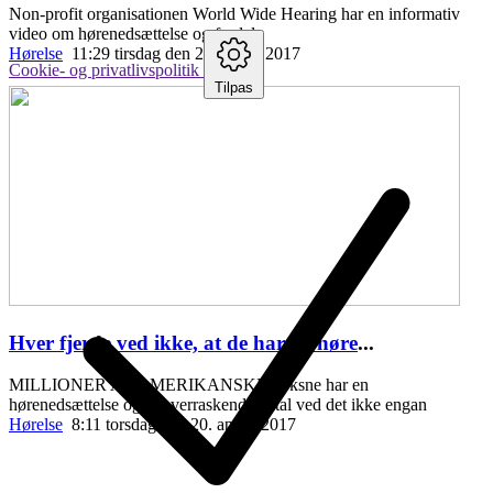
Non-profit organisationen World Wide Hearing har en informativ
video om hørenedsættelse og fordele
Hørelse
11:29 tirsdag den 25. april , 2017
Cookie- og privatlivspolitik
Tilpas
Hver fjerde ved ikke, at de har en høre
...
MILLIONER AF AMERIKANSKE voksne har en
hørenedsættelse og et overraskende antal ved det ikke engan
Hørelse
8:11 torsdag den 20. april , 2017