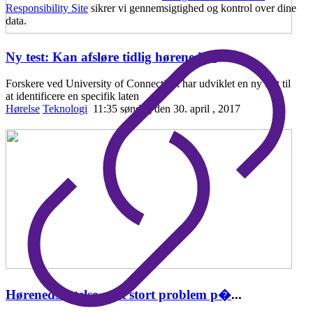
Responsibility Site
sikrer vi gennemsigtighed og kontrol over dine
data.
Ny test: Kan afsløre tidlig hørenedsæ
...
Forskere ved University of Connecticut har udviklet en ny test til
at identificere en specifik laten
Hørelse
Teknologi
11:35 søndag den 30. april , 2017
Hørenedsættelse er et stort problem p�
...