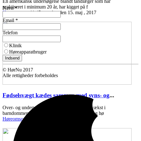
En amerikansk undersøgelse blandt tandlæger som har
praktiseret i minimum 20 år, har kigget på f
Navn *
Høreomsorg
11:45 mandag den 15. maj , 2017
Email *
Telefon
Klinik
Høreapparatbruger
Indsend
© HørNu 2017
Alle rettigheder forbeholdes
Fødselsvægt kædes sammen med syns- og
...
Over- og undervægt ved fødslen, samt ringe vækst i
barndommen, kan kædes sammen med syns- og hø
Høreomsorg
11:43 onsdag den 10. maj , 2017