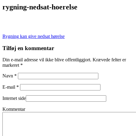
rygning-nedsat-hoerelse
Indlægsnavigation
Rygning kan give nedsat hørelse
Tilføj en kommentar
Din e-mail adresse vil ikke blive offentliggjort. Krævede felter er
markeret *
Navn *
E-mail *
Internet side
Kommentar