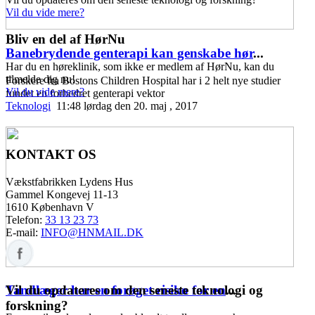
Vil du vide mere?
Bliv en del af HørNu
Banebrydende genterapi kan genskabe hør
...
Har du en høreklinik, som ikke er medlem af HørNu, kan du
tilmelde dig nu!
Forskere fra Bostons Children Hospital har i 2 helt nye studier
Vil du vide mere?
fundet en forbedret genterapi vektor
Teknologi
11:48 lørdag den 20. maj , 2017
KONTAKT OS
Vækstfabrikken Lydens Hus
Gammel Kongevej 11-13
1610 København V
Telefon:
33 13 23 73
E-mail:
INFO@HNMAIL.DK
Vil du opdateres om den seneste teknologi og
Tandlæger har en forøget risiko for en
...
forskning?