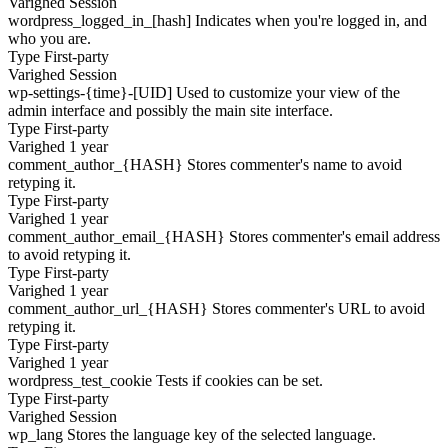
Varighed
Session
wordpress_logged_in_[hash]
Indicates when you're logged in, and
who you are.
Type
First-party
Varighed
Session
wp-settings-{time}-[UID]
Used to customize your view of the
admin interface and possibly the main site interface.
Type
First-party
Varighed
1 year
comment_author_{HASH}
Stores commenter's name to avoid
retyping it.
Type
First-party
Varighed
1 year
comment_author_email_{HASH}
Stores commenter's email address
to avoid retyping it.
Type
First-party
Varighed
1 year
comment_author_url_{HASH}
Stores commenter's URL to avoid
retyping it.
Type
First-party
Varighed
1 year
wordpress_test_cookie
Tests if cookies can be set.
Type
First-party
Varighed
Session
wp_lang
Stores the language key of the selected language.