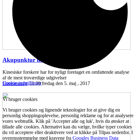
Akupunktur mod hørenedsættelse
...
Kinesiske forskere har for nyligt foretaget en omfattende analyse
af de mest troværdige udgivelser
Cookie-indstillinger
Høreomsorg
11:39 fredag den 5. maj , 2017
Vi bruger cookies
Vi bruger cookies og lignende teknologier for at give dig en
personlig shoppingoplevelse, personlig reklame og for at analysere
vores webtrafik. Klik på 'Accepter alle og luk', hvis du ønsker at
tillade alle cookies. Alternativt kan du vælge, hvilke typer cookies
du vil acceptere eller deaktivere ved at klikke på Tilpas nedenfor. I
overensstemmelse med kravene fra
Googles Business Data