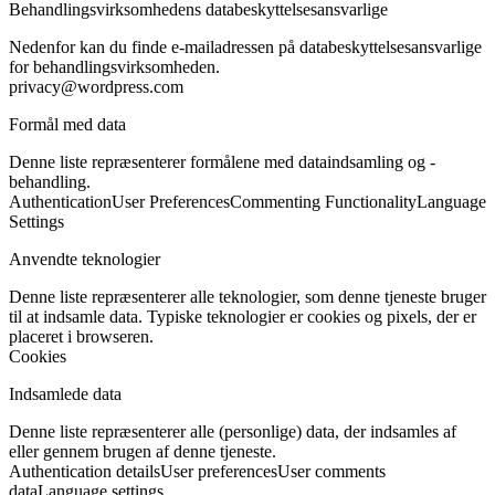
Behandlingsvirksomhedens databeskyttelsesansvarlige
Nedenfor kan du finde e-mailadressen på databeskyttelsesansvarlige
for behandlingsvirksomheden.
privacy@wordpress.com
Formål med data
Denne liste repræsenterer formålene med dataindsamling og -
behandling.
Authentication
User Preferences
Commenting Functionality
Language
Settings
Anvendte teknologier
Denne liste repræsenterer alle teknologier, som denne tjeneste bruger
til at indsamle data. Typiske teknologier er cookies og pixels, der er
placeret i browseren.
Cookies
Indsamlede data
Denne liste repræsenterer alle (personlige) data, der indsamles af
eller gennem brugen af denne tjeneste.
Authentication details
User preferences
User comments
data
Language settings