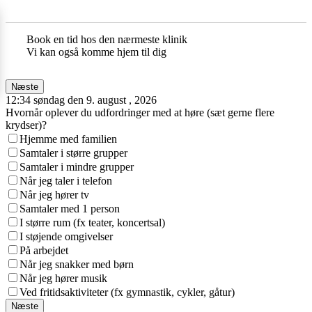
Book en tid hos den nærmeste klinik
Vi kan også komme hjem til dig
Næste
12:34 søndag den 9. august , 2026
Hvornår oplever du udfordringer med at høre (sæt gerne flere
krydser)?
Hjemme med familien
Samtaler i større grupper
Samtaler i mindre grupper
Når jeg taler i telefon
Når jeg hører tv
Samtaler med 1 person
I større rum (fx teater, koncertsal)
I støjende omgivelser
På arbejdet
Når jeg snakker med børn
Når jeg hører musik
Ved fritidsaktiviteter (fx gymnastik, cykler, gåtur)
Næste