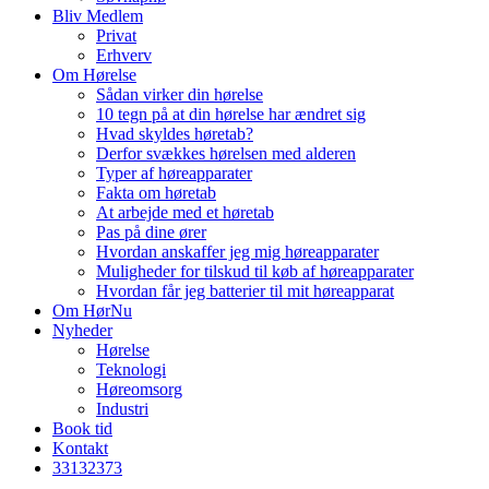
Bliv Medlem
Privat
Erhverv
Om Hørelse
Sådan virker din hørelse
10 tegn på at din hørelse har ændret sig
Hvad skyldes høretab?
Derfor svækkes hørelsen med alderen
Typer af høreapparater
Fakta om høretab
At arbejde med et høretab
Pas på dine ører
Hvordan anskaffer jeg mig høreapparater
Muligheder for tilskud til køb af høreapparater
Hvordan får jeg batterier til mit høreapparat
Om HørNu
Nyheder
Hørelse
Teknologi
Høreomsorg
Industri
Book tid
Kontakt
33
13
23
73