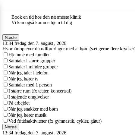
Book en tid hos den nærmeste klinik
Vi kan også komme hjem til dig
Næste
13:34 fredag den 7. august , 2026
Hvornår oplever du udfordringer med at høre (sæt gerne flere krydser
Hjemme med familien
Samtaler i større grupper
Samtaler i mindre grupper
Når jeg taler i telefon
Når jeg hører tv
Samtaler med 1 person
I større rum (fx teater, koncertsal)
I støjende omgivelser
På arbejdet
Når jeg snakker med børn
Når jeg hører musik
Ved fritidsaktiviteter (fx gymnastik, cykler, gåtur)
Næste
13:34 fredag den 7. august , 2026