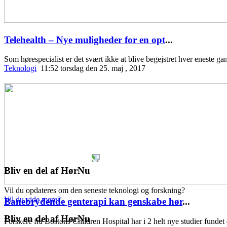
Telehealth – Nye muligheder for en opt
...
Som hørespecialist er det svært ikke at blive begejstret hver eneste 
Teknologi
11:52 torsdag den 25. maj , 2017
Bliv en del af HørNu
Vil du opdateres om den seneste teknologi og forskning?
Vil du vide mere?
Banebrydende genterapi kan genskabe hør
...
Bliv en del af HørNu
Forskere fra Bostons Children Hospital har i 2 helt nye studier fundet