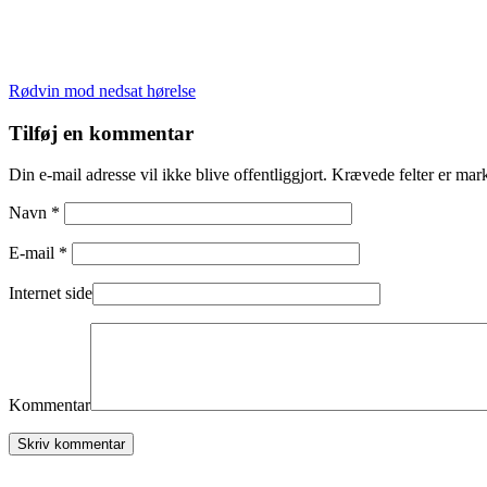
Indlægsnavigation
Rødvin mod nedsat hørelse
Tilføj en kommentar
Din e-mail adresse vil ikke blive offentliggjort. Krævede felter er mar
Navn *
E-mail *
Internet side
Kommentar