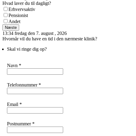
Hvad laver du til dagligt?
Erhvervsaktiv
Pensionist
Andet
Næste
13:34 fredag den 7. august , 2026
Hvornår vil du have en tid i den nærmeste klinik?
Skal vi ringe dig op?
Navn *
Telefonnummer *
Email *
Postnummer *