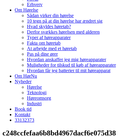
Erhverv
Om Hørelse
Sådan virker din hørelse
10 tegn på at din hørelse har ændret sig
Hvad skyldes høretab?
Derfor svækkes hørelsen med alderen
Typer af høreapparater
Fakta om høretab
At arbejde med et høretab
Pas på dine ører
Hvordan anskaffer jeg mig høreapparater
Muligheder for tilskud til køb af høreapparater
Hvordan får jeg batterier til mit høreapparat
Om HørNu
Nyheder
Hørelse
Teknologi
Høreomsorg
Industri
Book tid
Kontakt
33
13
23
73
c248ccfefaa6b8bd4967dacf6e075d38