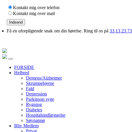
Kontakt mig over telefon
Kontakt mig over mail
Indsend
Få en uforpligtende snak om din hørelse. Ring til os på
33 13 23 73
FORSIDE
Helbred
Demens/Alzheimer
Skrumpehjerne
Fald
Depression
Parkinson syge
Rygning
Diabetes
Hospitalsindlæggelse
Søvnapnø
Bliv Medlem
Privat