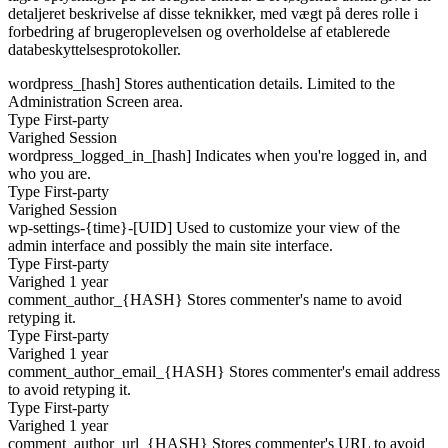
detaljeret beskrivelse af disse teknikker, med vægt på deres rolle i
forbedring af brugeroplevelsen og overholdelse af etablerede
databeskyttelsesprotokoller.
wordpress_[hash]
Stores authentication details. Limited to the
Administration Screen area.
Type
First-party
Varighed
Session
wordpress_logged_in_[hash]
Indicates when you're logged in, and
who you are.
Type
First-party
Varighed
Session
wp-settings-{time}-[UID]
Used to customize your view of the
admin interface and possibly the main site interface.
Type
First-party
Varighed
1 year
comment_author_{HASH}
Stores commenter's name to avoid
retyping it.
Type
First-party
Varighed
1 year
comment_author_email_{HASH}
Stores commenter's email address
to avoid retyping it.
Type
First-party
Varighed
1 year
comment_author_url_{HASH}
Stores commenter's URL to avoid