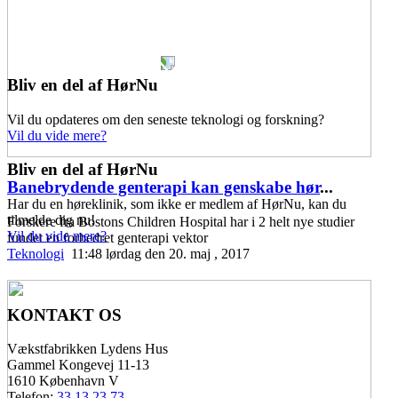
Bliv en del af HørNu
Vil du opdateres om den seneste teknologi og forskning?
Vil du vide mere?
Bliv en del af HørNu
Banebrydende genterapi kan genskabe hør
...
Har du en høreklinik, som ikke er medlem af HørNu, kan du
tilmelde dig nu!
Forskere fra Bostons Children Hospital har i 2 helt nye studier
Vil du vide mere?
fundet en forbedret genterapi vektor
Teknologi
11:48 lørdag den 20. maj , 2017
KONTAKT OS
Vækstfabrikken Lydens Hus
Gammel Kongevej 11-13
1610 København V
Telefon:
33 13 23 73