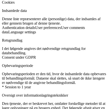
Cookies
Indsamlede data
Denne liste repræsenterer alle (personlige) data, der indsamles af
eller gennem brugen af denne tjeneste.
Authentication details
User preferences
User comments
data
Language settings
Retsgrundlag
I det følgende angives det nødvendige retsgrundlag for
databehandling.
Consent under GDPR
Opbevaringsperiode
Opbevaringsperioden er den tid, hvor de indsamlede data opbevares
til behandlingsformål. Dataene skal slettes, så snart de ikke længere
er nødvendige til de angivne behandlingsformål.
* Session to 1 year
Oversigt over informationlagringsteknikker
Den tjeneste, der er beskrevet her, omfatter forskellige metoder til at
lagre oplysninger på en brugers enhed. Det følgende afsnit giver en