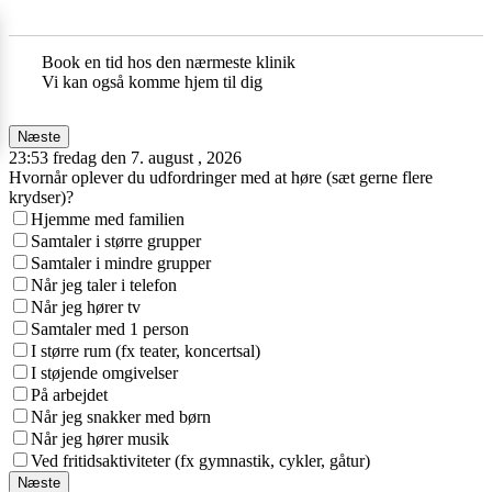
Book en tid hos den nærmeste klinik
Vi kan også komme hjem til dig
Næste
23:53 fredag den 7. august , 2026
Hvornår oplever du udfordringer med at høre (sæt gerne flere
krydser)?
Hjemme med familien
Samtaler i større grupper
Samtaler i mindre grupper
Når jeg taler i telefon
Når jeg hører tv
Samtaler med 1 person
I større rum (fx teater, koncertsal)
I støjende omgivelser
På arbejdet
Når jeg snakker med børn
Når jeg hører musik
Ved fritidsaktiviteter (fx gymnastik, cykler, gåtur)
Næste