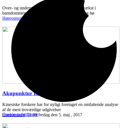
Over- og undervægt ved fødslen, samt ringe vækst i
barndommen, kan kædes sammen med syns- og hø
Høreomsorg
11:43 onsdag den 10. maj , 2017
Akupunktur mod hørenedsættelse
...
Kinesiske forskere har for nyligt foretaget en omfattende analyse
af de mest troværdige udgivelser
Cookie-indstillinger
Høreomsorg
11:39 fredag den 5. maj , 2017