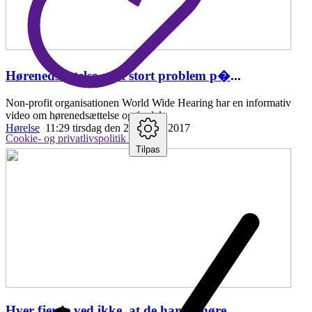
Hørenedsættelse er et stort problem p�
...
Non-profit organisationen World Wide Hearing har en informativ
video om hørenedsættelse og fordele
Hørelse
11:29 tirsdag den 25. april , 2017
Cookie- og privatlivspolitik
Tilpas
Hver fjerde ved ikke, at de har en høre
...