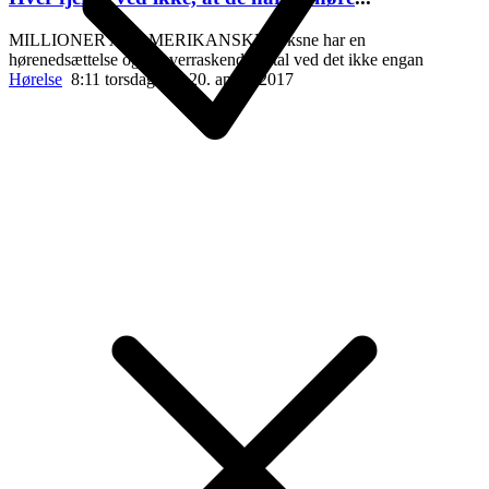
MILLIONER AF AMERIKANSKE voksne har en
hørenedsættelse og et overraskende antal ved det ikke engan
Hørelse
8:11 torsdag den 20. april , 2017