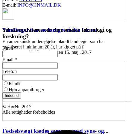
E-mail:
INFO@HNMAIL.DK
Vil du opdateres om den seneste teknologi og
Tandlæger har en forøget risiko for en
...
forskning?
En amerikansk undersøgelse blandt tandlæger som har
praktiseret i minimum 20 år, har kigget på f
Navn *
Høreomsorg
11:45 mandag den 15. maj , 2017
Email *
Telefon
Klinik
Høreapparatbruger
Indsend
© HørNu 2017
Alle rettigheder forbeholdes
Fødselsvægt kædes sammen med syns- og
...