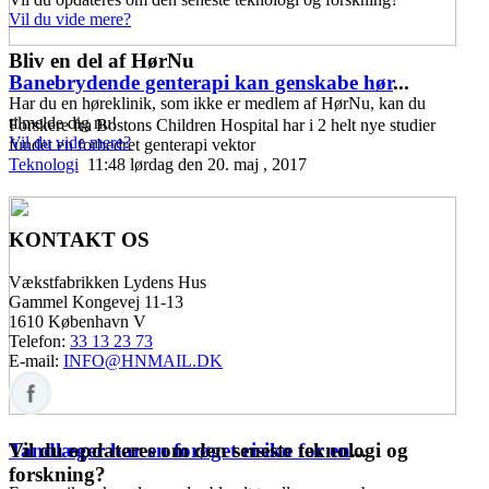
Vil du vide mere?
Bliv en del af HørNu
Banebrydende genterapi kan genskabe hør
...
Har du en høreklinik, som ikke er medlem af HørNu, kan du
tilmelde dig nu!
Forskere fra Bostons Children Hospital har i 2 helt nye studier
Vil du vide mere?
fundet en forbedret genterapi vektor
Teknologi
11:48 lørdag den 20. maj , 2017
KONTAKT OS
Vækstfabrikken Lydens Hus
Gammel Kongevej 11-13
1610 København V
Telefon:
33 13 23 73
E-mail:
INFO@HNMAIL.DK
Vil du opdateres om den seneste teknologi og
Tandlæger har en forøget risiko for en
...
forskning?