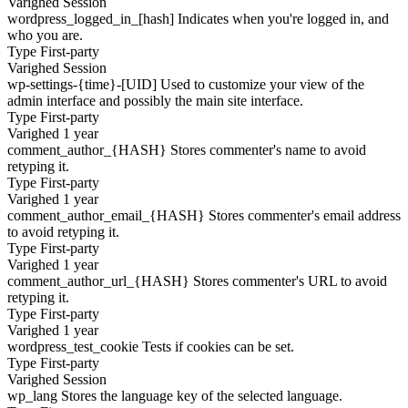
Varighed
Session
wordpress_logged_in_[hash]
Indicates when you're logged in, and
who you are.
Type
First-party
Varighed
Session
wp-settings-{time}-[UID]
Used to customize your view of the
admin interface and possibly the main site interface.
Type
First-party
Varighed
1 year
comment_author_{HASH}
Stores commenter's name to avoid
retyping it.
Type
First-party
Varighed
1 year
comment_author_email_{HASH}
Stores commenter's email address
to avoid retyping it.
Type
First-party
Varighed
1 year
comment_author_url_{HASH}
Stores commenter's URL to avoid
retyping it.
Type
First-party
Varighed
1 year
wordpress_test_cookie
Tests if cookies can be set.
Type
First-party
Varighed
Session
wp_lang
Stores the language key of the selected language.