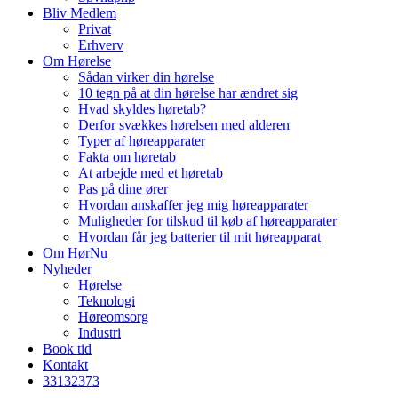
Bliv Medlem
Privat
Erhverv
Om Hørelse
Sådan virker din hørelse
10 tegn på at din hørelse har ændret sig
Hvad skyldes høretab?
Derfor svækkes hørelsen med alderen
Typer af høreapparater
Fakta om høretab
At arbejde med et høretab
Pas på dine ører
Hvordan anskaffer jeg mig høreapparater
Muligheder for tilskud til køb af høreapparater
Hvordan får jeg batterier til mit høreapparat
Om HørNu
Nyheder
Hørelse
Teknologi
Høreomsorg
Industri
Book tid
Kontakt
33
13
23
73