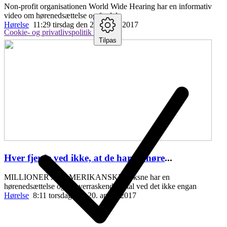
Non-profit organisationen World Wide Hearing har en informativ
video om hørenedsættelse og fordele
Hørelse
11:29 tirsdag den 25. april , 2017
Cookie- og privatlivspolitik
Tilpas
Hver fjerde ved ikke, at de har en høre
...
MILLIONER AF AMERIKANSKE voksne har en
hørenedsættelse og et overraskende antal ved det ikke engan
Hørelse
8:11 torsdag den 20. april , 2017