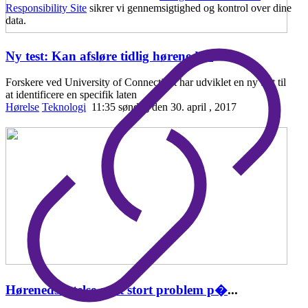
Responsibility Site
sikrer vi gennemsigtighed og kontrol over dine
data.
Ny test: Kan afsløre tidlig hørenedsæ
...
Forskere ved University of Connecticut har udviklet en ny test til
at identificere en specifik laten
Hørelse
Teknologi
11:35 søndag den 30. april , 2017
Hørenedsættelse er et stort problem p�
...