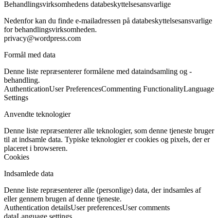
Behandlingsvirksomhedens databeskyttelsesansvarlige
Nedenfor kan du finde e-mailadressen på databeskyttelsesansvarlige
for behandlingsvirksomheden.
privacy@wordpress.com
Formål med data
Denne liste repræsenterer formålene med dataindsamling og -
behandling.
Authentication
User Preferences
Commenting Functionality
Language
Settings
Anvendte teknologier
Denne liste repræsenterer alle teknologier, som denne tjeneste bruger
til at indsamle data. Typiske teknologier er cookies og pixels, der er
placeret i browseren.
Cookies
Indsamlede data
Denne liste repræsenterer alle (personlige) data, der indsamles af
eller gennem brugen af denne tjeneste.
Authentication details
User preferences
User comments
data
Language settings