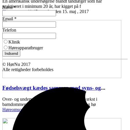
En amerikansk undersøgelse blandt tandlæger som har
praktiseret i minimum 20 år, har kigget på f
Navn *
Høreomsorg
11:45 mandag den 15. maj , 2017
Email *
Telefon
Klinik
Høreapparatbruger
Indsend
© HørNu 2017
Alle rettigheder forbeholdes
Fødselsvægt kædes sammen med syns- og
...
Over- og undervægt ved fødslen, samt ringe vækst i
barndommen, kan kædes sammen med syns- og hø
Høreomsorg
11:43 onsdag den 10. maj , 2017