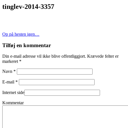
tinglev-2014-3357
Indlægsnavigation
Op på hesten igen…
Tilføj en kommentar
Din e-mail adresse vil ikke blive offentliggjort. Krævede felter er
markeret *
Navn *
E-mail *
Internet side
Kommentar