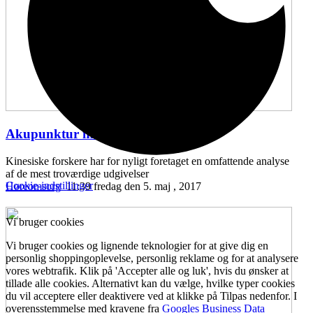
Akupunktur mod hørenedsættelse
...
Kinesiske forskere har for nyligt foretaget en omfattende analyse
af de mest troværdige udgivelser
Cookie-indstillinger
Høreomsorg
11:39 fredag den 5. maj , 2017
Vi bruger cookies
Vi bruger cookies og lignende teknologier for at give dig en
personlig shoppingoplevelse, personlig reklame og for at analysere
vores webtrafik. Klik på 'Accepter alle og luk', hvis du ønsker at
tillade alle cookies. Alternativt kan du vælge, hvilke typer cookies
du vil acceptere eller deaktivere ved at klikke på Tilpas nedenfor. I
overensstemmelse med kravene fra
Googles Business Data