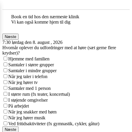
Book en tid hos den nærmeste klinik
Vi kan også komme hjem til dig
Næste
7:30 lørdag den 8. august , 2026
Hvornår oplever du udfordringer med at høre (sæt gerne flere
krydser)?
Hjemme med familien
Samtaler i større grupper
Samtaler i mindre grupper
Når jeg taler i telefon
Når jeg hører tv
Samtaler med 1 person
I større rum (fx teater, koncertsal)
I støjende omgivelser
På arbejdet
Når jeg snakker med børn
Når jeg hører musik
Ved fritidsaktiviteter (fx gymnastik, cykler, gåtur)
Næste