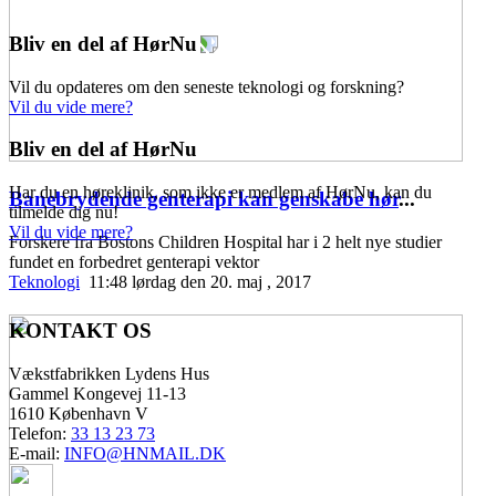
Bliv en del af HørNu
Vil du opdateres om den seneste teknologi og forskning?
Vil du vide mere?
Bliv en del af HørNu
Har du en høreklinik, som ikke er medlem af HørNu, kan du
Banebrydende genterapi kan genskabe hør
...
tilmelde dig nu!
Vil du vide mere?
Forskere fra Bostons Children Hospital har i 2 helt nye studier
fundet en forbedret genterapi vektor
Teknologi
11:48 lørdag den 20. maj , 2017
KONTAKT OS
Vækstfabrikken Lydens Hus
Gammel Kongevej 11-13
1610 København V
Telefon:
33 13 23 73
E-mail:
INFO@HNMAIL.DK