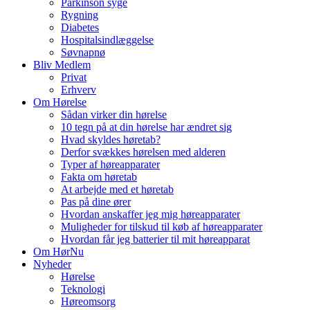
Parkinson syge
Rygning
Diabetes
Hospitalsindlæggelse
Søvnapnø
Bliv Medlem
Privat
Erhverv
Om Hørelse
Sådan virker din hørelse
10 tegn på at din hørelse har ændret sig
Hvad skyldes høretab?
Derfor svækkes hørelsen med alderen
Typer af høreapparater
Fakta om høretab
At arbejde med et høretab
Pas på dine ører
Hvordan anskaffer jeg mig høreapparater
Muligheder for tilskud til køb af høreapparater
Hvordan får jeg batterier til mit høreapparat
Om HørNu
Nyheder
Hørelse
Teknologi
Høreomsorg