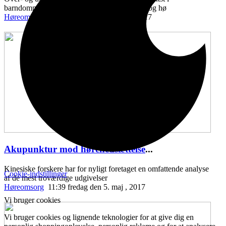
barndommen, kan kædes sammen med syns- og hø
Høreomsorg
11:43 onsdag den 10. maj , 2017
Akupunktur mod hørenedsættelse
...
Kinesiske forskere har for nyligt foretaget en omfattende analyse
Cookie-indstillinger
af de mest troværdige udgivelser
Høreomsorg
11:39 fredag den 5. maj , 2017
Vi bruger cookies
Vi bruger cookies og lignende teknologier for at give dig en