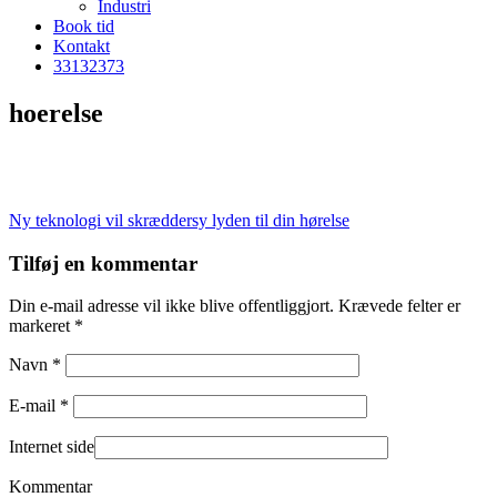
Industri
Book tid
Kontakt
33
13
23
73
hoerelse
Indlægsnavigation
Ny teknologi vil skræddersy lyden til din hørelse
Tilføj en kommentar
Din e-mail adresse vil ikke blive offentliggjort. Krævede felter er
markeret *
Navn *
E-mail *
Internet side
Kommentar