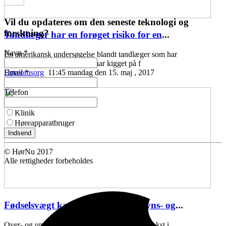
Vil du opdateres om den seneste teknologi og
forskning?
Tandlæger har en forøget risiko for en
...
Navn *
En amerikansk undersøgelse blandt tandlæger som har
praktiseret i minimum 20 år, har kigget på f
Email *
Høreomsorg
11:45 mandag den 15. maj , 2017
Telefon
Klinik
Høreapparatbruger
Indsend
© HørNu 2017
Alle rettigheder forbeholdes
Fødselsvægt kædes sammen med syns- og
...
Over- og undervægt ved fødslen, samt ringe vækst i