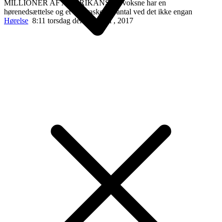
MILLIONER AF AMERIKANSKE voksne har en
hørenedsættelse og et overraskende antal ved det ikke engan
Hørelse
8:11 torsdag den 20. april , 2017