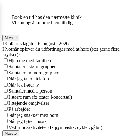
Book en tid hos den nærmeste klinik
Vi kan også komme hjem til dig
Næste
19:50 torsdag den 6. august , 2026
Hvornår oplever du udfordringer med at høre (sæt gerne flere
krydser)?
Hjemme med familien
Samtaler i større grupper
Samtaler i mindre grupper
Når jeg taler i telefon
Når jeg hører tv
Samtaler med 1 person
I større rum (fx teater, koncertsal)
I støjende omgivelser
På arbejdet
Når jeg snakker med børn
Når jeg hører musik
Ved fritidsaktiviteter (fx gymnastik, cykler, gåtur)
Næste