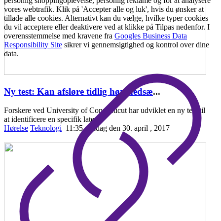
personlig shoppingoplevelse, personlig reklame og for at analysere
vores webtrafik. Klik på 'Accepter alle og luk', hvis du ønsker at
tillade alle cookies. Alternativt kan du vælge, hvilke typer cookies
du vil acceptere eller deaktivere ved at klikke på Tilpas nedenfor. I
overensstemmelse med kravene fra
Googles Business Data
Responsibility Site
sikrer vi gennemsigtighed og kontrol over dine
data.
Ny test: Kan afsløre tidlig hørenedsæ
...
Forskere ved University of Connecticut har udviklet en ny test til
at identificere en specifik laten
Hørelse
Teknologi
11:35 søndag den 30. april , 2017