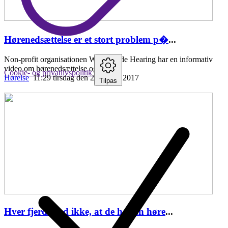
Hørenedsættelse er et stort problem p�
...
Non-profit organisationen World Wide Hearing har en informativ
video om hørenedsættelse og fordele
Cookie- og privatlivspolitik
Hørelse
11:29 tirsdag den 25. april , 2017
Tilpas
Hver fjerde ved ikke, at de har en høre
...