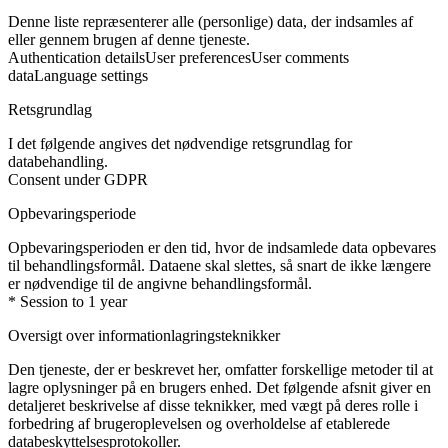
Denne liste repræsenterer alle (personlige) data, der indsamles af
eller gennem brugen af denne tjeneste.
Authentication details
User preferences
User comments
data
Language settings
Retsgrundlag
I det følgende angives det nødvendige retsgrundlag for
databehandling.
Consent under GDPR
Opbevaringsperiode
Opbevaringsperioden er den tid, hvor de indsamlede data opbevares
til behandlingsformål. Dataene skal slettes, så snart de ikke længere
er nødvendige til de angivne behandlingsformål.
* Session to 1 year
Oversigt over informationlagringsteknikker
Den tjeneste, der er beskrevet her, omfatter forskellige metoder til at
lagre oplysninger på en brugers enhed. Det følgende afsnit giver en
detaljeret beskrivelse af disse teknikker, med vægt på deres rolle i
forbedring af brugeroplevelsen og overholdelse af etablerede
databeskyttelsesprotokoller.