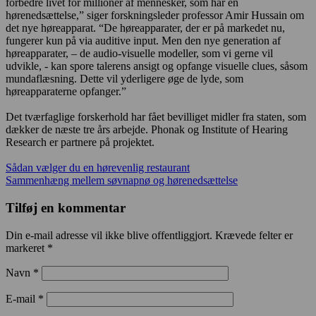
forbedre livet for millioner af mennesker, som har en
hørenedsættelse,” siger forskningsleder professor Amir Hussain om
det nye høreapparat. “De høreapparater, der er på markedet nu,
fungerer kun på via auditive input. Men den nye generation af
høreapparater, – de audio-visuelle modeller, som vi gerne vil
udvikle, - kan spore talerens ansigt og opfange visuelle clues, såsom
mundaflæsning. Dette vil yderligere øge de lyde, som
høreapparaterne opfanger.”
Det tværfaglige forskerhold har fået bevilliget midler fra staten, som
dækker de næste tre års arbejde. Phonak og Institute of Hearing
Research er partnere på projektet.
Indlægsnavigation
Sådan vælger du en hørevenlig restaurant
Sammenhæng mellem søvnapnø og hørenedsættelse
Tilføj en kommentar
Din e-mail adresse vil ikke blive offentliggjort. Krævede felter er
markeret *
Navn *
E-mail *