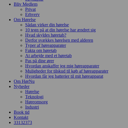
Bliv Medlem
Privat
Erhverv
Om Hørelse
Sådan virker din hørelse
10 tegn på at din hørelse har ændret sig
Hvad skyldes høretab?
Derfor svækkes hørelsen med alderen
Typer af høreapparater
Fakta om høretab
At arbejde med et høretab
Pas på dine ører
Hvordan anskaffer jeg mig høreapparater
Muligheder for tilskud til køb af høreapparater
Hvordan får jeg batterier til mit høreapparat
Om HørNu
Nyheder
Hørelse
Teknologi
Høreomsorg
Industri
Book tid
Kontakt
33
13
23
73