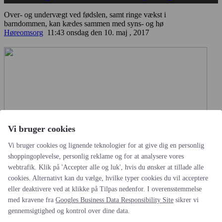
Over- og undervægt ved fødslen, samt ringe vækst i
barndommen, kan kædes sammen med syns- og hø
Høreomsorg
11:43 onsdag den 10. maj , 2017
Vi bruger cookies
Vi bruger cookies og lignende teknologier for at give dig en personlig
shoppingoplevelse, personlig reklame og for at analysere vores
Akupunktur mod hørenedsættelse
...
webtrafik. Klik på 'Accepter alle og luk', hvis du ønsker at tillade alle
cookies. Alternativt kan du vælge, hvilke typer cookies du vil acceptere
Kinesiske forskere har for nyligt foretaget en omfattende analyse
eller deaktivere ved at klikke på Tilpas nedenfor. I overensstemmelse
af de mest troværdige udgivelser
Høreomsorg
11:39 fredag den 5. maj , 2017
med kravene fra
Googles Business Data Responsibility Site
sikrer vi
gennemsigtighed og kontrol over dine data.