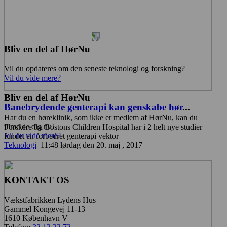
Bliv en del af HørNu
Vil du opdateres om den seneste teknologi og forskning?
Vil du vide mere?
Bliv en del af HørNu
Banebrydende genterapi kan genskabe hør
...
Har du en høreklinik, som ikke er medlem af HørNu, kan du
tilmelde dig nu!
Forskere fra Bostons Children Hospital har i 2 helt nye studier
Vil du vide mere?
fundet en forbedret genterapi vektor
Teknologi
11:48 lørdag den 20. maj , 2017
KONTAKT OS
Vækstfabrikken Lydens Hus
Gammel Kongevej 11-13
1610 København V