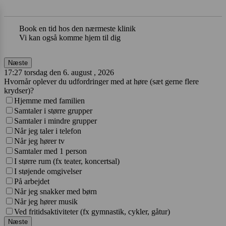
Book en tid hos den nærmeste klinik
Vi kan også komme hjem til dig
Næste
17:27 torsdag den 6. august , 2026
Hvornår oplever du udfordringer med at høre (sæt gerne flere
krydser)?
Hjemme med familien
Samtaler i større grupper
Samtaler i mindre grupper
Når jeg taler i telefon
Når jeg hører tv
Samtaler med 1 person
I større rum (fx teater, koncertsal)
I støjende omgivelser
På arbejdet
Når jeg snakker med børn
Når jeg hører musik
Ved fritidsaktiviteter (fx gymnastik, cykler, gåtur)
Næste