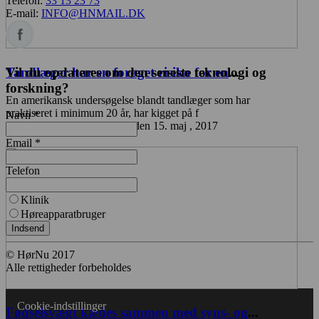
Telefon:
33 13 23 73
E-mail:
INFO@HNMAIL.DK
Vil du opdateres om den seneste teknologi og
Tandlæger har en forøget risiko for en
...
forskning?
En amerikansk undersøgelse blandt tandlæger som har
praktiseret i minimum 20 år, har kigget på f
Navn *
Høreomsorg
11:45 mandag den 15. maj , 2017
Email *
Telefon
Klinik
Høreapparatbruger
Indsend
© HørNu 2017
Alle rettigheder forbeholdes
Cookie-indstillinger
Fødselsvægt kædes sammen med syns- og
...