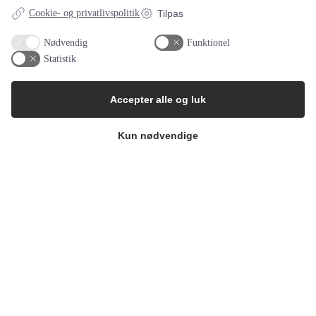
Cookie- og privatlivspolitik
Tilpas
Nødvendig
Funktionel
Statistik
Accepter alle og luk
Kun nødvendige
Ny test: Kan afsløre tidlig hørenedsæ
...
Forskere ved University of Connecticut har udviklet en ny test til
at identificere en specifik laten
Hørelse
Teknologi
11:35 søndag den 30. april , 2017