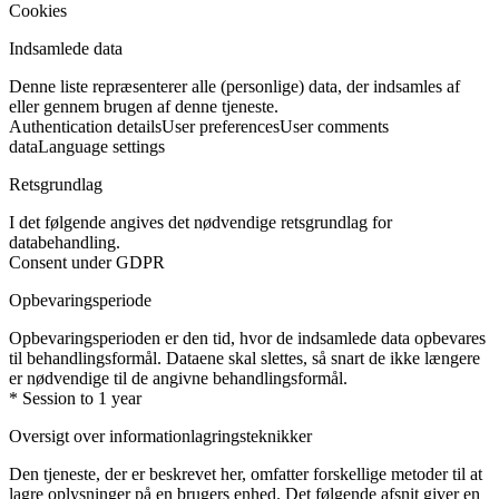
Cookies
Indsamlede data
Denne liste repræsenterer alle (personlige) data, der indsamles af
eller gennem brugen af denne tjeneste.
Authentication details
User preferences
User comments
data
Language settings
Retsgrundlag
I det følgende angives det nødvendige retsgrundlag for
databehandling.
Consent under GDPR
Opbevaringsperiode
Opbevaringsperioden er den tid, hvor de indsamlede data opbevares
til behandlingsformål. Dataene skal slettes, så snart de ikke længere
er nødvendige til de angivne behandlingsformål.
* Session to 1 year
Oversigt over informationlagringsteknikker
Den tjeneste, der er beskrevet her, omfatter forskellige metoder til at
lagre oplysninger på en brugers enhed. Det følgende afsnit giver en