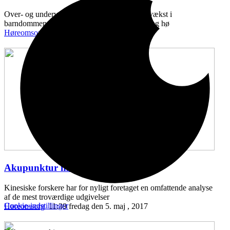
Over- og undervægt ved fødslen, samt ringe vækst i
barndommen, kan kædes sammen med syns- og hø
Høreomsorg
11:43 onsdag den 10. maj , 2017
Akupunktur mod hørenedsættelse
...
Kinesiske forskere har for nyligt foretaget en omfattende analyse
af de mest troværdige udgivelser
Cookie-indstillinger
Høreomsorg
11:39 fredag den 5. maj , 2017