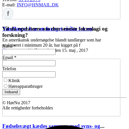
E-mail:
INFO@HNMAIL.DK
Vil du opdateres om den seneste teknologi og
Tandlæger har en forøget risiko for en
...
forskning?
En amerikansk undersøgelse blandt tandlæger som har
praktiseret i minimum 20 år, har kigget på f
Navn *
Høreomsorg
11:45 mandag den 15. maj , 2017
Email *
Telefon
Klinik
Høreapparatbruger
Indsend
© HørNu 2017
Alle rettigheder forbeholdes
Fødselsvægt kædes sammen med syns- og
...