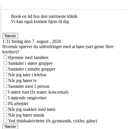
Book en tid hos den nærmeste klinik
Vi kan også komme hjem til dig
Næste
1:31 fredag den 7. august , 2026
Hvornår oplever du udfordringer med at høre (sæt gerne flere
krydser)?
Hjemme med familien
Samtaler i større grupper
Samtaler i mindre grupper
Når jeg taler i telefon
Når jeg hører tv
Samtaler med 1 person
I større rum (fx teater, koncertsal)
I støjende omgivelser
På arbejdet
Når jeg snakker med børn
Når jeg hører musik
Ved fritidsaktiviteter (fx gymnastik, cykler, gåtur)
Næste