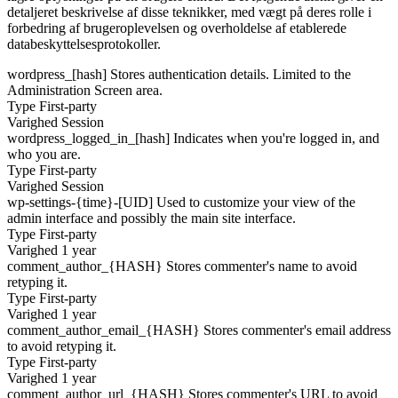
detaljeret beskrivelse af disse teknikker, med vægt på deres rolle i
forbedring af brugeroplevelsen og overholdelse af etablerede
databeskyttelsesprotokoller.
wordpress_[hash]
Stores authentication details. Limited to the
Administration Screen area.
Type
First-party
Varighed
Session
wordpress_logged_in_[hash]
Indicates when you're logged in, and
who you are.
Type
First-party
Varighed
Session
wp-settings-{time}-[UID]
Used to customize your view of the
admin interface and possibly the main site interface.
Type
First-party
Varighed
1 year
comment_author_{HASH}
Stores commenter's name to avoid
retyping it.
Type
First-party
Varighed
1 year
comment_author_email_{HASH}
Stores commenter's email address
to avoid retyping it.
Type
First-party
Varighed
1 year
comment_author_url_{HASH}
Stores commenter's URL to avoid