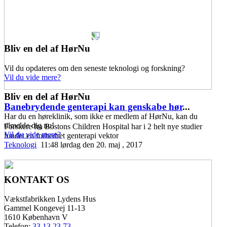
Bliv en del af HørNu
Vil du opdateres om den seneste teknologi og forskning?
Vil du vide mere?
Bliv en del af HørNu
Banebrydende genterapi kan genskabe hør
...
Har du en høreklinik, som ikke er medlem af HørNu, kan du
tilmelde dig nu!
Forskere fra Bostons Children Hospital har i 2 helt nye studier
Vil du vide mere?
fundet en forbedret genterapi vektor
Teknologi
11:48 lørdag den 20. maj , 2017
KONTAKT OS
Vækstfabrikken Lydens Hus
Gammel Kongevej 11-13
1610 København V
Telefon:
33 13 23 73