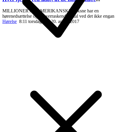
MILLIONER AF AMERIKANSKE voksne har en
hørenedsættelse og et overraskende antal ved det ikke engan
Hørelse
8:11 torsdag den 20. april , 2017