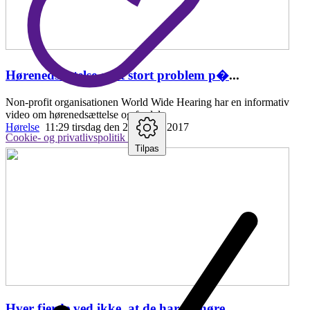
Hørenedsættelse er et stort problem p�
...
Non-profit organisationen World Wide Hearing har en informativ
video om hørenedsættelse og fordele
Hørelse
11:29 tirsdag den 25. april , 2017
Cookie- og privatlivspolitik
Tilpas
Hver fjerde ved ikke, at de har en høre
...