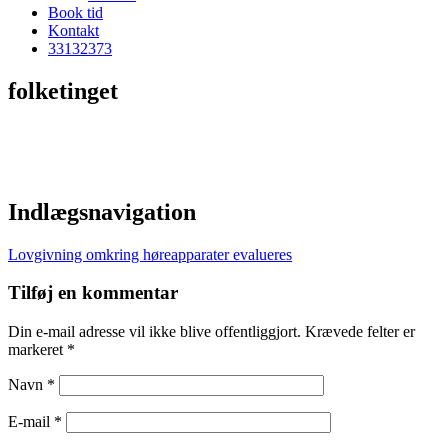
Book tid
Kontakt
33
13
23
73
folketinget
Indlægsnavigation
Lovgivning omkring høreapparater evalueres
Tilføj en kommentar
Din e-mail adresse vil ikke blive offentliggjort. Krævede felter er
markeret *
Navn *
E-mail *