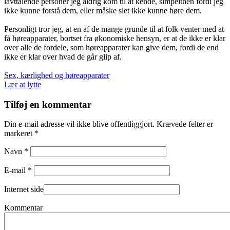
lavttalende personer jeg aldrig kom til at kende, simpelthen fordi jeg
ikke kunne forstå dem, eller måske slet ikke kunne høre dem.
Personligt tror jeg, at en af de mange grunde til at folk venter med at
få høreapparater, bortset fra økonomiske hensyn, er at de ikke er klar
over alle de fordele, som høreapparater kan give dem, fordi de end
ikke er klar over hvad de går glip af.
Indlægsnavigation
Sex, kærlighed og høreapparater
Lær at lytte
Tilføj en kommentar
Din e-mail adresse vil ikke blive offentliggjort. Krævede felter er
markeret *
Navn *
E-mail *
Internet side
Kommentar