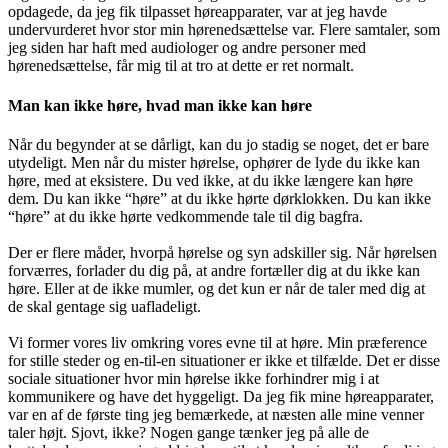
opdagede, da jeg fik tilpasset høreapparater, var at jeg havde
undervurderet hvor stor min hørenedsættelse var. Flere samtaler, som
jeg siden har haft med audiologer og andre personer med
hørenedsættelse, får mig til at tro at dette er ret normalt.
Man kan ikke høre, hvad man ikke kan høre
Når du begynder at se dårligt, kan du jo stadig se noget, det er bare
utydeligt. Men når du mister hørelse, ophører de lyde du ikke kan
høre, med at eksistere. Du ved ikke, at du ikke længere kan høre
dem. Du kan ikke “høre” at du ikke hørte dørklokken. Du kan ikke
“høre” at du ikke hørte vedkommende tale til dig bagfra.
Der er flere måder, hvorpå hørelse og syn adskiller sig. Når hørelsen
forværres, forlader du dig på, at andre fortæller dig at du ikke kan
høre. Eller at de ikke mumler, og det kun er når de taler med dig at
de skal gentage sig uafladeligt.
Vi former vores liv omkring vores evne til at høre. Min præference
for stille steder og en-til-en situationer er ikke et tilfælde. Det er disse
sociale situationer hvor min hørelse ikke forhindrer mig i at
kommunikere og have det hyggeligt. Da jeg fik mine høreapparater,
var en af de første ting jeg bemærkede, at næsten alle mine venner
taler højt. Sjovt, ikke? Nogen gange tænker jeg på alle de