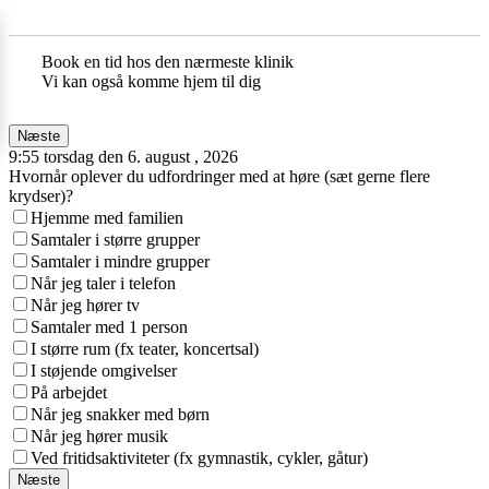
Book en tid hos den nærmeste klinik
Vi kan også komme hjem til dig
Næste
9:55 torsdag den 6. august , 2026
Hvornår oplever du udfordringer med at høre (sæt gerne flere
krydser)?
Hjemme med familien
Samtaler i større grupper
Samtaler i mindre grupper
Når jeg taler i telefon
Når jeg hører tv
Samtaler med 1 person
I større rum (fx teater, koncertsal)
I støjende omgivelser
På arbejdet
Når jeg snakker med børn
Når jeg hører musik
Ved fritidsaktiviteter (fx gymnastik, cykler, gåtur)
Næste