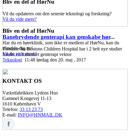
Bliv en del af HørNu
Vil du opdateres om den seneste teknologi og forskning?
Vil du vide mere?
Bliv en del af HørNu
Banebrydende genterapi kan genskabe hør
...
Har du en høreklinik, som ikke er medlem af HørNu, kan du
tilmelde dig nu!
Forskere fra Bostons Children Hospital har i 2 helt nye studier
Vil du vide mere?
fundet en forbedret genterapi vektor
Teknologi
11:48 lørdag den 20. maj , 2017
KONTAKT OS
Vækstfabrikken Lydens Hus
Gammel Kongevej 11-13
1610 København V
Telefon:
33 13 23 73
E-mail:
INFO@HNMAIL.DK