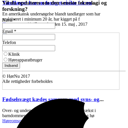
Vil du opdateres om den seneste teknologi og
Tandlæger har en forøget risiko for en
...
forskning?
En amerikansk undersøgelse blandt tandlæger som har
praktiseret i minimum 20 år, har kigget på f
Navn *
Høreomsorg
11:45 mandag den 15. maj , 2017
Email *
Telefon
Klinik
Høreapparatbruger
Indsend
© HørNu 2017
Alle rettigheder forbeholdes
Fødselsvægt kædes sammen med syns- og
...
Over- og undervægt ved fødslen, samt ringe vækst i
barndommen, kan kædes sammen med syns- og hø
Høreomsorg
11:43 onsdag den 10. maj , 2017