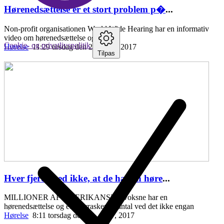
Hørenedsættelse er et stort problem p�
...
Non-profit organisationen World Wide Hearing har en informativ
video om hørenedsættelse og fordele
Cookie- og privatlivspolitik
Hørelse
11:29 tirsdag den 25. april , 2017
Tilpas
Hver fjerde ved ikke, at de har en høre
...
MILLIONER AF AMERIKANSKE voksne har en
hørenedsættelse og et overraskende antal ved det ikke engan
Hørelse
8:11 torsdag den 20. april , 2017