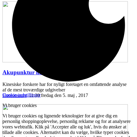
Akupunktur mod hørenedsættelse
...
Kinesiske forskere har for nyligt foretaget en omfattende analyse
af de mest troværdige udgivelser
Cookie-indstillinger
Høreomsorg
11:39 fredag den 5. maj , 2017
Vi bruger cookies
Vi bruger cookies og lignende teknologier for at give dig en
personlig shoppingoplevelse, personlig reklame og for at analysere
vores webtrafik. Klik på 'Accepter alle og luk', hvis du ønsker at
tillade alle cookies. Alternativt kan du vælge, hvilke typer cookies