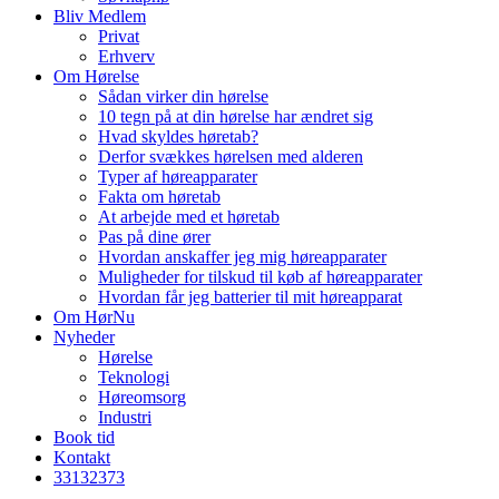
Bliv Medlem
Privat
Erhverv
Om Hørelse
Sådan virker din hørelse
10 tegn på at din hørelse har ændret sig
Hvad skyldes høretab?
Derfor svækkes hørelsen med alderen
Typer af høreapparater
Fakta om høretab
At arbejde med et høretab
Pas på dine ører
Hvordan anskaffer jeg mig høreapparater
Muligheder for tilskud til køb af høreapparater
Hvordan får jeg batterier til mit høreapparat
Om HørNu
Nyheder
Hørelse
Teknologi
Høreomsorg
Industri
Book tid
Kontakt
33
13
23
73