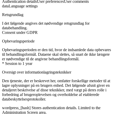
Authentication details
User preferences
User comments
data
Language settings
Retsgrundlag
I det følgende angives det nødvendige retsgrundlag for
databehandling.
Consent under GDPR
Opbevaringsperiode
Opbevaringsperioden er den tid, hvor de indsamlede data opbevares
til behandlingsformål. Dataene skal slettes, så snart de ikke længere
er nødvendige til de angivne behandlingsformål.
* Session to 1 year
Oversigt over informationlagringsteknikker
Den tjeneste, der er beskrevet her, omfatter forskellige metoder til at
lagre oplysninger på en brugers enhed. Det følgende afsnit giver en
detaljeret beskrivelse af disse teknikker, med vægt på deres rolle i
forbedring af brugeroplevelsen og overholdelse af etablerede
databeskyttelsesprotokoller.
wordpress_[hash]
Stores authentication details. Limited to the
Administration Screen area.