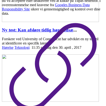
du vil acceptere eller deaktivere ved at klikke på Tilpas nedenfor. I
overensstemmelse med kravene fra
Googles Business Data
Responsibility Site
sikrer vi gennemsigtighed og kontrol over dine
data.
Ny test: Kan afsløre tidlig hørenedsæ
...
Forskere ved University of Connecticut har udviklet en ny test til
at identificere en specifik laten
Hørelse
Teknologi
11:35 søndag den 30. april , 2017