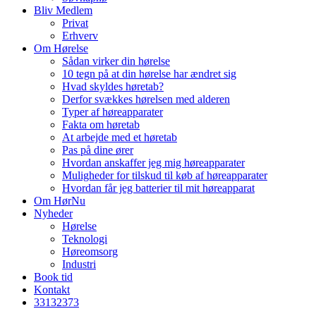
Bliv Medlem
Privat
Erhverv
Om Hørelse
Sådan virker din hørelse
10 tegn på at din hørelse har ændret sig
Hvad skyldes høretab?
Derfor svækkes hørelsen med alderen
Typer af høreapparater
Fakta om høretab
At arbejde med et høretab
Pas på dine ører
Hvordan anskaffer jeg mig høreapparater
Muligheder for tilskud til køb af høreapparater
Hvordan får jeg batterier til mit høreapparat
Om HørNu
Nyheder
Hørelse
Teknologi
Høreomsorg
Industri
Book tid
Kontakt
33
13
23
73