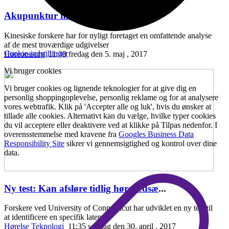
Akupunktur mod hørenedsættelse
...
Kinesiske forskere har for nyligt foretaget en omfattende analyse
af de mest troværdige udgivelser
Cookie-indstillinger
Høreomsorg
11:39 fredag den 5. maj , 2017
Vi bruger cookies
Vi bruger cookies og lignende teknologier for at give dig en
personlig shoppingoplevelse, personlig reklame og for at analysere
vores webtrafik. Klik på 'Accepter alle og luk', hvis du ønsker at
tillade alle cookies. Alternativt kan du vælge, hvilke typer cookies
du vil acceptere eller deaktivere ved at klikke på Tilpas nedenfor. I
overensstemmelse med kravene fra
Googles Business Data
Responsibility Site
sikrer vi gennemsigtighed og kontrol over dine
data.
Ny test: Kan afsløre tidlig hørenedsæ
...
Forskere ved University of Connecticut har udviklet en ny test til
at identificere en specifik laten
Hørelse
Teknologi
11:35 søndag den 30. april , 2017