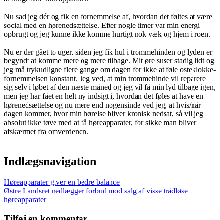
Nu sad jeg dér og fik en fornemmelse af, hvordan det føltes at være
social med en hørenedsættelse. Efter nogle timer var min energi
opbrugt og jeg kunne ikke komme hurtigt nok væk og hjem i roen.
Nu er der gået to uger, siden jeg fik hul i trommehinden og lyden er
begyndt at komme mere og mere tilbage. Mit øre suser stadig lidt og
jeg må trykudligne flere gange om dagen for ikke at føle osteklokke-
fornemmelsen konstant. Jeg ved, at min trommehinde vil reparere
sig selv i løbet af den næste måned og jeg vil få min lyd tilbage igen,
men jeg har fået en helt ny indsigt i, hvordan det føles at have en
hørenedsættelse og nu mere end nogensinde ved jeg, at hvis/når
dagen kommer, hvor min hørelse bliver kronisk nedsat, så vil jeg
absolut ikke tøve med at få høreapparater, for sikke man bliver
afskærmet fra omverdenen.
Indlægsnavigation
Høreapparater giver en bedre balance
Østre Landsret nedlægger forbud mod salg af visse trådløse
høreapparater
Tilføj en kommentar