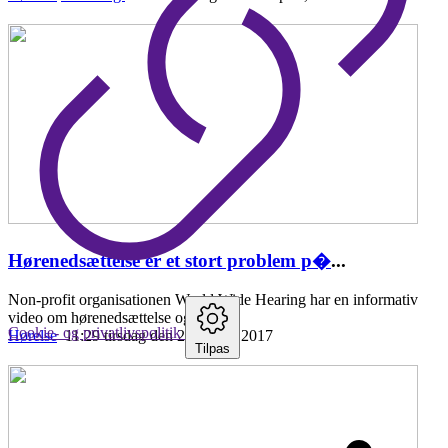
Hørenedsættelse er et stort problem p�
...
Non-profit organisationen World Wide Hearing har en informativ
video om hørenedsættelse og fordele
Cookie- og privatlivspolitik
Hørelse
11:29 tirsdag den 25. april , 2017
Tilpas