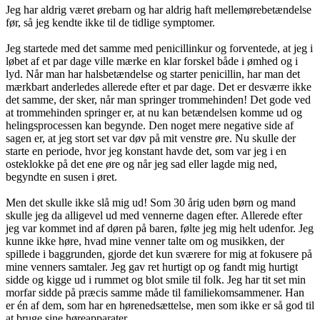
Jeg har aldrig været ørebarn og har aldrig haft mellemørebetændelse
før, så jeg kendte ikke til de tidlige symptomer.
Jeg startede med det samme med penicillinkur og forventede, at jeg i
løbet af et par dage ville mærke en klar forskel både i ømhed og i
lyd. Når man har halsbetændelse og starter penicillin, har man det
mærkbart anderledes allerede efter et par dage. Det er desværre ikke
det samme, der sker, når man springer trommehinden! Det gode ved
at trommehinden springer er, at nu kan betændelsen komme ud og
helingsprocessen kan begynde. Den noget mere negative side af
sagen er, at jeg stort set var døv på mit venstre øre. Nu skulle der
starte en periode, hvor jeg konstant havde det, som var jeg i en
osteklokke på det ene øre og når jeg sad eller lagde mig ned,
begyndte en susen i øret.
Men det skulle ikke slå mig ud! Som 30 årig uden børn og mand
skulle jeg da alligevel ud med vennerne dagen efter. Allerede efter
jeg var kommet ind af døren på baren, følte jeg mig helt udenfor. Jeg
kunne ikke høre, hvad mine venner talte om og musikken, der
spillede i baggrunden, gjorde det kun sværere for mig at fokusere på
mine venners samtaler. Jeg gav ret hurtigt op og fandt mig hurtigt
sidde og kigge ud i rummet og blot smile til folk. Jeg har tit set min
morfar sidde på præcis samme måde til familiekomsammener. Han
er én af dem, som har en hørenedsættelse, men som ikke er så god til
at bruge sine høreapparater.