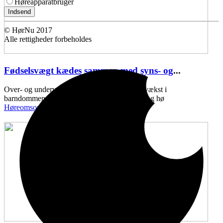
Høreapparatbruger
Indsend
© HørNu 2017
Alle rettigheder forbeholdes
Fødselsvægt kædes sammen med syns- og
...
Over- og undervægt ved fødslen, samt ringe vækst i
barndommen, kan kædes sammen med syns- og hø
Høreomsorg
11:43 onsdag den 10. maj , 2017