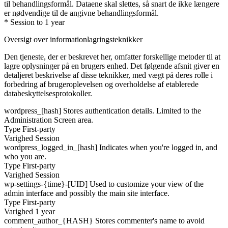
til behandlingsformål. Dataene skal slettes, så snart de ikke længere
er nødvendige til de angivne behandlingsformål.
* Session to 1 year
Oversigt over informationlagringsteknikker
Den tjeneste, der er beskrevet her, omfatter forskellige metoder til at
lagre oplysninger på en brugers enhed. Det følgende afsnit giver en
detaljeret beskrivelse af disse teknikker, med vægt på deres rolle i
forbedring af brugeroplevelsen og overholdelse af etablerede
databeskyttelsesprotokoller.
wordpress_[hash]
Stores authentication details. Limited to the
Administration Screen area.
Type
First-party
Varighed
Session
wordpress_logged_in_[hash]
Indicates when you're logged in, and
who you are.
Type
First-party
Varighed
Session
wp-settings-{time}-[UID]
Used to customize your view of the
admin interface and possibly the main site interface.
Type
First-party
Varighed
1 year
comment_author_{HASH}
Stores commenter's name to avoid