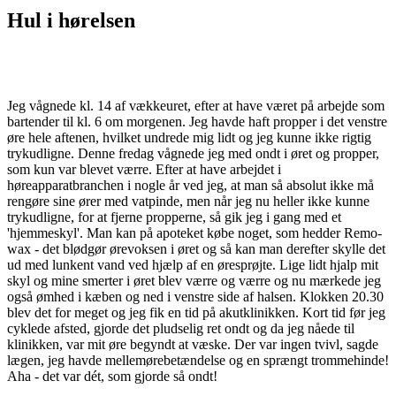
Hul i hørelsen
Jeg vågnede kl. 14 af vækkeuret, efter at have været på arbejde som
bartender til kl. 6 om morgenen. Jeg havde haft propper i det venstre
øre hele aftenen, hvilket undrede mig lidt og jeg kunne ikke rigtig
trykudligne. Denne fredag vågnede jeg med ondt i øret og propper,
som kun var blevet værre. Efter at have arbejdet i
høreapparatbranchen i nogle år ved jeg, at man så absolut ikke må
rengøre sine ører med vatpinde, men når jeg nu heller ikke kunne
trykudligne, for at fjerne propperne, så gik jeg i gang med et
'hjemmeskyl'. Man kan på apoteket købe noget, som hedder Remo-
wax - det blødgør ørevoksen i øret og så kan man derefter skylle det
ud med lunkent vand ved hjælp af en øresprøjte. Lige lidt hjalp mit
skyl og mine smerter i øret blev værre og værre og nu mærkede jeg
også ømhed i kæben og ned i venstre side af halsen. Klokken 20.30
blev det for meget og jeg fik en tid på akutklinikken. Kort tid før jeg
cyklede afsted, gjorde det pludselig ret ondt og da jeg nåede til
klinikken, var mit øre begyndt at væske. Der var ingen tvivl, sagde
lægen, jeg havde mellemørebetændelse og en sprængt trommehinde!
Aha - det var dét, som gjorde så ondt!