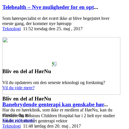
Telehealth – Nye muligheder for en opt
...
Som hørespecialist er det svært ikke at blive begejstret hver
eneste gang, der kommer nye høreapp
Teknologi
11:52 torsdag den 25. maj , 2017
Bliv en del af HørNu
Vil du opdateres om den seneste teknologi og forskning?
Vil du vide mere?
Bliv en del af HørNu
Banebrydende genterapi kan genskabe hør
...
Har du en høreklinik, som ikke er medlem af HørNu, kan du
tilmelde dig nu!
Forskere fra Bostons Children Hospital har i 2 helt nye studier
Vil du vide mere?
fundet en forbedret genterapi vektor
Teknologi
11:48 lørdag den 20. maj , 2017