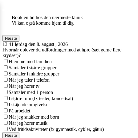
Book en tid hos den nærmeste klinik
Vi kan også komme hjem til dig
Næste
13:41 lørdag den 8. august , 2026
Hvornår oplever du udfordringer med at høre (sæt gerne flere
krydser)?
Hjemme med familien
Samtaler i større grupper
Samtaler i mindre grupper
Når jeg taler i telefon
Når jeg hører tv
Samtaler med 1 person
I større rum (fx teater, koncertsal)
I støjende omgivelser
På arbejdet
Når jeg snakker med børn
Når jeg hører musik
Ved fritidsaktiviteter (fx gymnastik, cykler, gåtur)
Næste