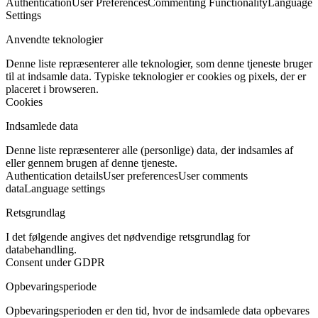
Authentication
User Preferences
Commenting Functionality
Language
Settings
Anvendte teknologier
Denne liste repræsenterer alle teknologier, som denne tjeneste bruger
til at indsamle data. Typiske teknologier er cookies og pixels, der er
placeret i browseren.
Cookies
Indsamlede data
Denne liste repræsenterer alle (personlige) data, der indsamles af
eller gennem brugen af denne tjeneste.
Authentication details
User preferences
User comments
data
Language settings
Retsgrundlag
I det følgende angives det nødvendige retsgrundlag for
databehandling.
Consent under GDPR
Opbevaringsperiode
Opbevaringsperioden er den tid, hvor de indsamlede data opbevares