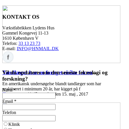
KONTAKT OS
Vækstfabrikken Lydens Hus
Gammel Kongevej 11-13
1610 København V
Telefon:
33 13 23 73
E-mail:
INFO@HNMAIL.DK
Vil du opdateres om den seneste teknologi og
Tandlæger har en forøget risiko for en
...
forskning?
En amerikansk undersøgelse blandt tandlæger som har
praktiseret i minimum 20 år, har kigget på f
Navn *
Høreomsorg
11:45 mandag den 15. maj , 2017
Email *
Telefon
Klinik