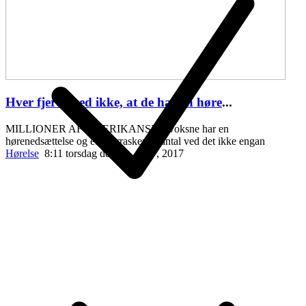
Hver fjerde ved ikke, at de har en høre
...
MILLIONER AF AMERIKANSKE voksne har en
hørenedsættelse og et overraskende antal ved det ikke engan
Hørelse
8:11 torsdag den 20. april , 2017