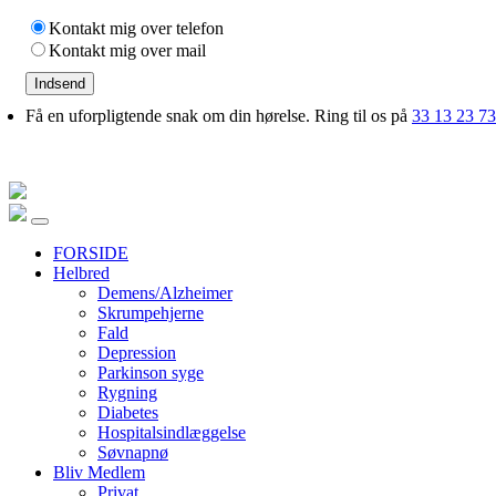
Kontakt mig over telefon
Kontakt mig over mail
Indsend
Få en uforpligtende snak om din hørelse. Ring til os på
33 13 23 73
FORSIDE
Helbred
Demens/Alzheimer
Skrumpehjerne
Fald
Depression
Parkinson syge
Rygning
Diabetes
Hospitalsindlæggelse
Søvnapnø
Bliv Medlem
Privat