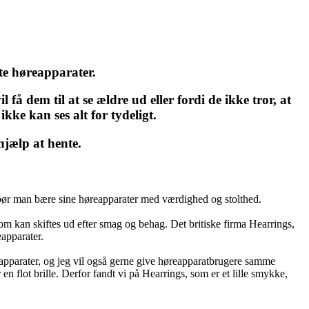
te høreapparater.
få dem til at se ældre ud eller fordi de ikke tror, at
kke kan ses alt for tydeligt.
hjælp at hente.
 bør man bære sine høreapparater med værdighed og stolthed.
om kan skiftes ud efter smag og behag. Det britiske firma Hearrings,
apparater.
reapparater, og jeg vil også gerne give høreapparatbrugere samme
n flot brille. Derfor fandt vi på Hearrings, som er et lille smykke,