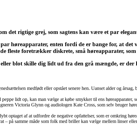
m det rigtige grej, som sagtens kan være et par elegan
 høreapparater, enten fordi de er bange for, at det vil 
 de fleste foretrækker diskrete, små høreapparater, som i
eller blot skille dig lidt ud fra den grå mængde, er der 
nedsættelsen medfødt eller opstået senere hen. Uanset alder og årsag,
l peppe lidt op, kan man vælge at købe smykker til ens høreapparater, s
esigneren Victoria Glynn og audiologen Kate Cross, som selv bruger høre
 dybt optaget af at udfordre de negative opfattelser, som er omkring hø
rat – på samme måde som folk med briller kan vælge mellem linser eller e