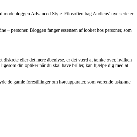
med modebloggen Advanced Style. Filosofien bag Audicus’ nye serie er
dne – personer. Bloggen fanger essensen af looket hos personer, som
 diskrete eller det mere åbenlyse, er det værd at tænke over, hvilken
m ligesom din optiker når du skal have briller, kan hjælpe dig med at
edbryde de gamle forestillinger om høreapparater, som værende uskønne