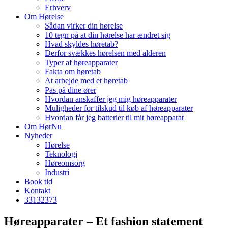
Erhverv
Om Hørelse
Sådan virker din hørelse
10 tegn på at din hørelse har ændret sig
Hvad skyldes høretab?
Derfor svækkes hørelsen med alderen
Typer af høreapparater
Fakta om høretab
At arbejde med et høretab
Pas på dine ører
Hvordan anskaffer jeg mig høreapparater
Muligheder for tilskud til køb af høreapparater
Hvordan får jeg batterier til mit høreapparat
Om HørNu
Nyheder
Hørelse
Teknologi
Høreomsorg
Industri
Book tid
Kontakt
33
13
23
73
Høreapparater – Et fashion statement