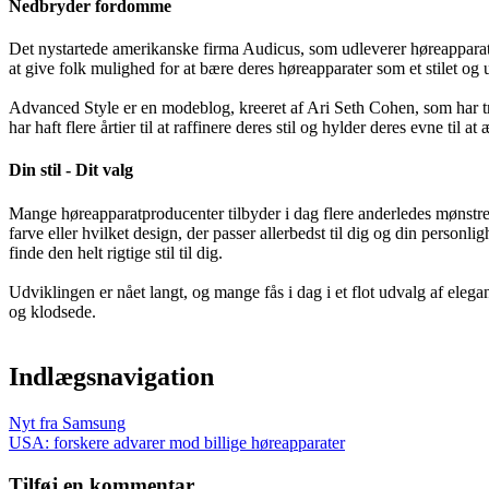
Nedbryder fordomme
Det nystartede amerikanske firma Audicus, som udleverer høreapparate
at give folk mulighed for at bære deres høreapparater som et stilet og 
Advanced Style er en modeblog, kreeret af Ari Seth Cohen, som har tr
har haft flere årtier til at raffinere deres stil og hylder deres evne til a
Din stil - Dit valg
Mange høreapparatproducenter tilbyder i dag flere anderledes mønstre o
farve eller hvilket design, der passer allerbedst til dig og din personl
finde den helt rigtige stil til dig.
Udviklingen er nået langt, og mange fås i dag i et flot udvalg af eleg
og klodsede.
Indlægsnavigation
Nyt fra Samsung
USA: forskere advarer mod billige høreapparater
Tilføj en kommentar