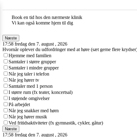
Book en tid hos den nærmeste klinik
Vi kan også komme hjem til dig
Næste
17:58 fredag den 7. august , 2026
Hvornår oplever du udfordringer med at høre (sæt gerne flere krydser
Hjemme med familien
Samtaler i større grupper
Samtaler i mindre grupper
Når jeg taler i telefon
Når jeg hører tv
Samtaler med 1 person
I større rum (fx teater, koncertsal)
I støjende omgivelser
På arbejdet
Når jeg snakker med børn
Når jeg hører musik
Ved fritidsaktiviteter (fx gymnastik, cykler, gåtur)
Næste
17:58 fredag den 7. august , 2026