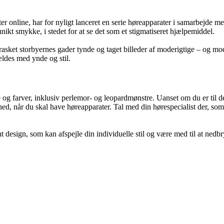
r online, har for nyligt lanceret en serie høreapparater i samarbejde 
unikt smykke, i stedet for at se det som et stigmatiseret hjælpemiddel.
asket storbyernes gader tynde og taget billeder af moderigtige – og mo
t ældes med ynde og stil.
g farver, inklusiv perlemor- og leopardmønstre. Uanset om du er til det
ighed, når du skal have høreapparater. Tal med din hørespecialist der, so
ant design, som kan afspejle din individuelle stil og være med til at n