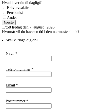
Hvad laver du til dagligt?
Erhvervsaktiv
Pensionist
Andet
Næste
17:58 fredag den 7. august , 2026
Hvornår vil du have en tid i den nærmeste klinik?
Skal vi ringe dig op?
Navn *
Telefonnummer *
Email *
Postnummer *