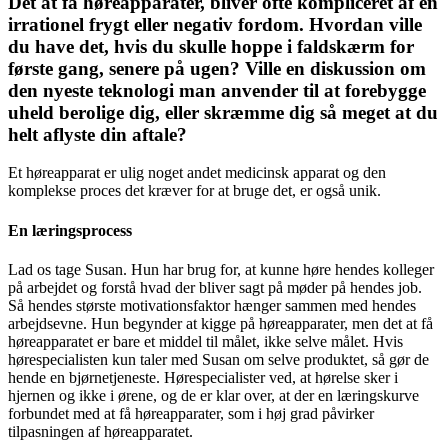
Det at få høreapparater, bliver ofte kompliceret af en
irrationel frygt eller negativ fordom. Hvordan ville
du have det, hvis du skulle hoppe i faldskærm for
første gang, senere på ugen? Ville en diskussion om
den nyeste teknologi man anvender til at forebygge
uheld berolige dig, eller skræmme dig så meget at du
helt aflyste din aftale?
Et høreapparat er ulig noget andet medicinsk apparat og den
komplekse proces det kræver for at bruge det, er også unik.
En læringsprocess
Lad os tage Susan. Hun har brug for, at kunne høre hendes kolleger
på arbejdet og forstå hvad der bliver sagt på møder på hendes job.
Så hendes største motivationsfaktor hænger sammen med hendes
arbejdsevne. Hun begynder at kigge på høreapparater, men det at få
høreapparatet er bare et middel til målet, ikke selve målet. Hvis
hørespecialisten kun taler med Susan om selve produktet, så gør de
hende en bjørnetjeneste. Hørespecialister ved, at hørelse sker i
hjernen og ikke i ørene, og de er klar over, at der en læringskurve
forbundet med at få høreapparater, som i høj grad påvirker
tilpasningen af høreapparatet.