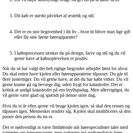
Dit køb er stærkt påvirket af æstetik og stil.
Det er en stor begivenhed i dit liv - hvor tit bliver man lige gift
eller får sine første høreapparater?
I købsprocessen tænker du på design, farve og stil og du vil
gerne have at købsoplevelsen er positiv.
Når du så har valgt det helt rigtige begynder arbejdet først for alvor.
Du skal enten have kjolen eller høreapparaterne tilpasset. Du går til
flere justeringer. Du vil gerne have, at det du har købt virker. Du vil
gerne kunne gå og bevæge dig, uden frygt for katastrofer. Det er
kritisk at undgå katastrofer på ens bryllupsdag. Men allervigtigst, du
vil gerne være glad og spændt på denne store dag.
Hvis du et år efter, gerne vil bruge kjolen igen, så skal den renses og
tilpasses igen. Mennesker ændrer sig. Kjolen skal modificeres så den
passer den person du nu er.
Det er nødvendigt at være fintfølende når hørespecialister taler med
patienter om høreapparater, men patienter må nødvendigvis høre