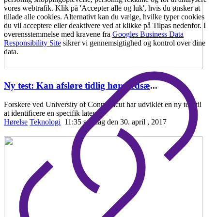
vores webtrafik. Klik på 'Accepter alle og luk', hvis du ønsker at
tillade alle cookies. Alternativt kan du vælge, hvilke typer cookies
du vil acceptere eller deaktivere ved at klikke på Tilpas nedenfor. I
overensstemmelse med kravene fra
Googles Business Data
Responsibility Site
sikrer vi gennemsigtighed og kontrol over dine
data.
Ny test: Kan afsløre tidlig hørenedsæ
...
Forskere ved University of Connecticut har udviklet en ny test til
at identificere en specifik laten
Hørelse
Teknologi
11:35 søndag den 30. april , 2017