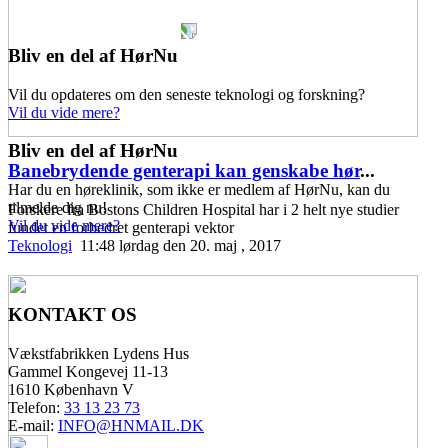
Bliv en del af HørNu
Vil du opdateres om den seneste teknologi og forskning?
Vil du vide mere?
Bliv en del af HørNu
Banebrydende genterapi kan genskabe hør
...
Har du en høreklinik, som ikke er medlem af HørNu, kan du
tilmelde dig nu!
Forskere fra Bostons Children Hospital har i 2 helt nye studier
Vil du vide mere?
fundet en forbedret genterapi vektor
Teknologi
11:48 lørdag den 20. maj , 2017
KONTAKT OS
Vækstfabrikken Lydens Hus
Gammel Kongevej 11-13
1610 København V
Telefon:
33 13 23 73
E-mail:
INFO@HNMAIL.DK