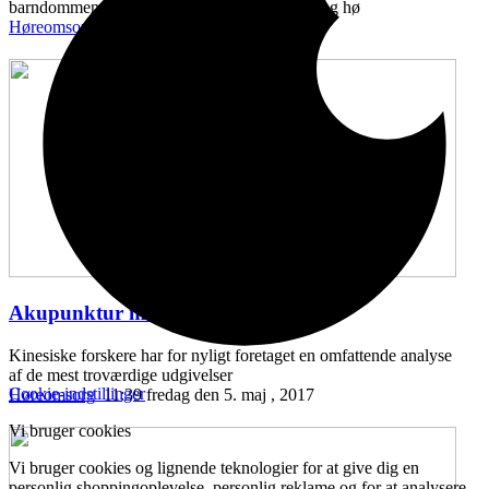
barndommen, kan kædes sammen med syns- og hø
Høreomsorg
11:43 onsdag den 10. maj , 2017
Akupunktur mod hørenedsættelse
...
Kinesiske forskere har for nyligt foretaget en omfattende analyse
af de mest troværdige udgivelser
Cookie-indstillinger
Høreomsorg
11:39 fredag den 5. maj , 2017
Vi bruger cookies
Vi bruger cookies og lignende teknologier for at give dig en
personlig shoppingoplevelse, personlig reklame og for at analysere