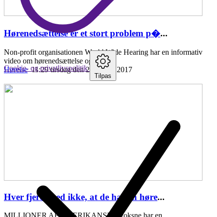
Hørenedsættelse er et stort problem p�
...
Non-profit organisationen World Wide Hearing har en informativ
video om hørenedsættelse og fordele
Cookie- og privatlivspolitik
Hørelse
11:29 tirsdag den 25. april , 2017
Tilpas
Hver fjerde ved ikke, at de har en høre
...
MILLIONER AF AMERIKANSKE voksne har en