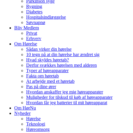
Parkinson syge
Rygning
Diabetes
Hospitalsindlæggelse
Søvnapnø
Bliv Medlem
Privat
Erhverv
Om Hørelse
Sådan virker din hørelse
10 tegn på at din hørelse har ændret sig
Hvad skyldes høretab?
Derfor svækkes hørelsen med alderen
Typer af høreapparater
Fakta om høretab
At arbejde med et høretab
Pas på dine ører
Hvordan anskaffer jeg mig høreapparater
Muligheder for tilskud til køb af høreapparater
Hvordan får jeg batterier til mit høreapparat
Om HørNu
Nyheder
Hørelse
Teknologi
Høreomsorg