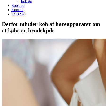
Industri
Book tid
Kontakt
33
13
23
73
Derfor minder køb af høreapparater om
at købe en brudekjole