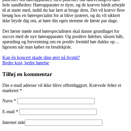
hele sandheden: Høreapparater er dyre, og de kræver hårdt arbejde
til at starte med, indtil du har lært at bruge dem. Det vil kræve flere
besøg hos en hørespecialist for at blive justeret, og du vil sikkert
ikke bryde dig om, at høre din egen stemme de første par dage.
Det første møde med hørespecialisten skal danne grundlaget for
succes med de nye høreapparater. Og positive følelser, såsom håb,
spænding og forventning om en positiv fremtid bør dukke op…
ligesom når man køber en brudekjole.
Indlægsnavigation
Kan én koncert skade dine ører på livstid?
Bedre kost, bedre hørelse
Tilføj en kommentar
Din e-mail adresse vil ikke blive offentliggjort. Krævede felter er
markeret *
Navn *
E-mail *
Internet side