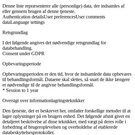
Denne liste repræsenterer alle (personlige) data, der indsamles af
eller gennem brugen af denne tjeneste.
Authentication details
User preferences
User comments
data
Language settings
Retsgrundlag
I det følgende angives det nødvendige retsgrundlag for
databehandling.
Consent under GDPR
Opbevaringsperiode
Opbevaringsperioden er den tid, hvor de indsamlede data opbevares
til behandlingsformål. Dataene skal slettes, så snart de ikke længere
er nødvendige til de angivne behandlingsformål.
* Session to 1 year
Oversigt over informationlagringsteknikker
Den tjeneste, der er beskrevet her, omfatter forskellige metoder til at
lagre oplysninger på en brugers enhed. Det følgende afsnit giver en
detaljeret beskrivelse af disse teknikker, med vægt på deres rolle i
forbedring af brugeroplevelsen og overholdelse af etablerede
databeskyttelsesprotokoller.