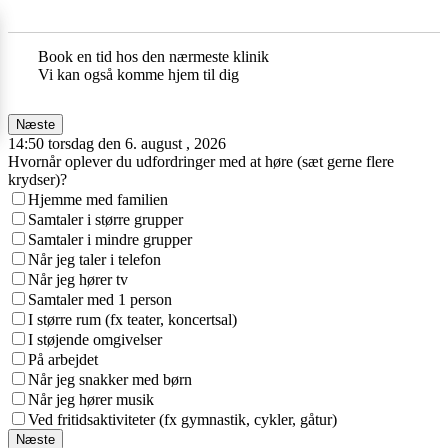
Book en tid hos den nærmeste klinik
Vi kan også komme hjem til dig
Næste
14:50 torsdag den 6. august , 2026
Hvornår oplever du udfordringer med at høre (sæt gerne flere
krydser)?
Hjemme med familien
Samtaler i større grupper
Samtaler i mindre grupper
Når jeg taler i telefon
Når jeg hører tv
Samtaler med 1 person
I større rum (fx teater, koncertsal)
I støjende omgivelser
På arbejdet
Når jeg snakker med børn
Når jeg hører musik
Ved fritidsaktiviteter (fx gymnastik, cykler, gåtur)
Næste