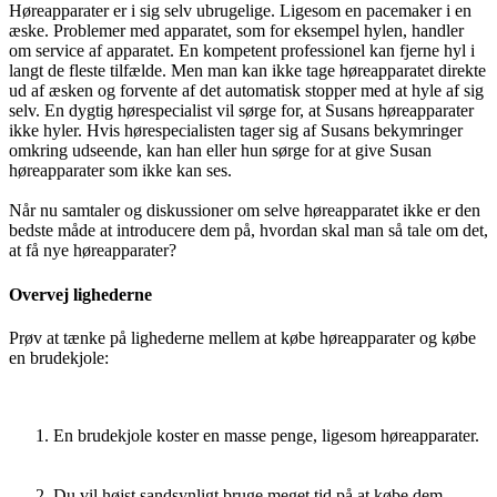
Høreapparater er i sig selv ubrugelige. Ligesom en pacemaker i en
æske. Problemer med apparatet, som for eksempel hylen, handler
om service af apparatet. En kompetent professionel kan fjerne hyl i
langt de fleste tilfælde. Men man kan ikke tage høreapparatet direkte
ud af æsken og forvente af det automatisk stopper med at hyle af sig
selv. En dygtig hørespecialist vil sørge for, at Susans høreapparater
ikke hyler. Hvis hørespecialisten tager sig af Susans bekymringer
omkring udseende, kan han eller hun sørge for at give Susan
høreapparater som ikke kan ses.
Når nu samtaler og diskussioner om selve høreapparatet ikke er den
bedste måde at introducere dem på, hvordan skal man så tale om det,
at få nye høreapparater?
Overvej lighederne
Prøv at tænke på lighederne mellem at købe høreapparater og købe
en brudekjole:
En brudekjole koster en masse penge, ligesom høreapparater.
Du vil højst sandsynligt bruge meget tid på at købe dem.