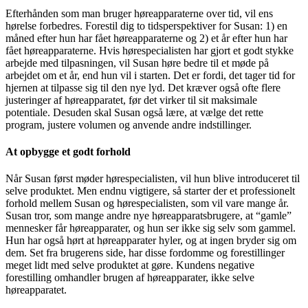
Efterhånden som man bruger høreapparaterne over tid, vil ens
hørelse forbedres. Forestil dig to tidsperspektiver for Susan: 1) en
måned efter hun har fået høreapparaterne og 2) et år efter hun har
fået høreapparaterne. Hvis hørespecialisten har gjort et godt stykke
arbejde med tilpasningen, vil Susan høre bedre til et møde på
arbejdet om et år, end hun vil i starten. Det er fordi, det tager tid for
hjernen at tilpasse sig til den nye lyd. Det kræver også ofte flere
justeringer af høreapparatet, før det virker til sit maksimale
potentiale. Desuden skal Susan også lære, at vælge det rette
program, justere volumen og anvende andre indstillinger.
At opbygge et godt forhold
Når Susan først møder hørespecialisten, vil hun blive introduceret til
selve produktet. Men endnu vigtigere, så starter der et professionelt
forhold mellem Susan og hørespecialisten, som vil vare mange år.
Susan tror, som mange andre nye høreapparatsbrugere, at “gamle”
mennesker får høreapparater, og hun ser ikke sig selv som gammel.
Hun har også hørt at høreapparater hyler, og at ingen bryder sig om
dem. Set fra brugerens side, har disse fordomme og forestillinger
meget lidt med selve produktet at gøre. Kundens negative
forestilling omhandler brugen af høreapparater, ikke selve
høreapparatet.