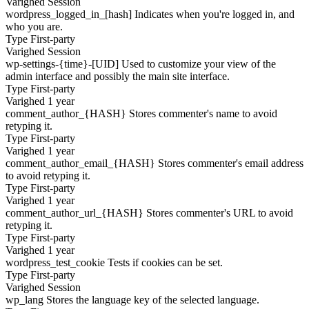
Varighed
Session
wordpress_logged_in_[hash]
Indicates when you're logged in, and
who you are.
Type
First-party
Varighed
Session
wp-settings-{time}-[UID]
Used to customize your view of the
admin interface and possibly the main site interface.
Type
First-party
Varighed
1 year
comment_author_{HASH}
Stores commenter's name to avoid
retyping it.
Type
First-party
Varighed
1 year
comment_author_email_{HASH}
Stores commenter's email address
to avoid retyping it.
Type
First-party
Varighed
1 year
comment_author_url_{HASH}
Stores commenter's URL to avoid
retyping it.
Type
First-party
Varighed
1 year
wordpress_test_cookie
Tests if cookies can be set.
Type
First-party
Varighed
Session
wp_lang
Stores the language key of the selected language.