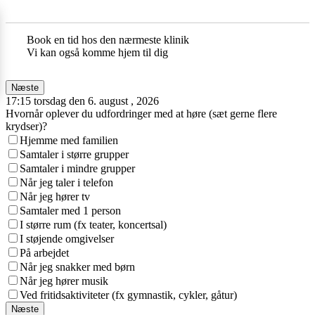
Book en tid hos den nærmeste klinik
Vi kan også komme hjem til dig
Næste
17:15 torsdag den 6. august , 2026
Hvornår oplever du udfordringer med at høre (sæt gerne flere
krydser)?
Hjemme med familien
Samtaler i større grupper
Samtaler i mindre grupper
Når jeg taler i telefon
Når jeg hører tv
Samtaler med 1 person
I større rum (fx teater, koncertsal)
I støjende omgivelser
På arbejdet
Når jeg snakker med børn
Når jeg hører musik
Ved fritidsaktiviteter (fx gymnastik, cykler, gåtur)
Næste