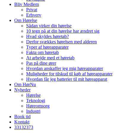
Bliv Medlem
Privat
Erhverv
Om Hørelse
Sådan virker din hørelse
10 tegn på at din hørelse har ændret sig
Hvad skyldes høretab?
Derfor svækkes hørelsen med alderen
Typer af høreapparater
Fakta om høretab
At arbejde med et høretab
Pas på dine ører
Hvordan anskaffer jeg mig høreapparater
Muligheder for tilskud til køb af høreapparater
Hvordan får jeg batterier til mit høreapparat
Om HørNu
Nyheder
Hørelse
Teknologi
Høreomsorg
Industri
Book tid
Kontakt
33
13
23
73