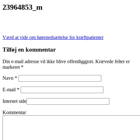
23964853_m
Indlægsnavigation
Værd at vide om hørenedsættelse for kræftpatienter
Tilføj en kommentar
Din e-mail adresse vil ikke blive offentliggjort. Krævede felter er
markeret *
Navn *
E-mail *
Internet side
Kommentar