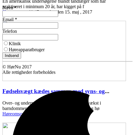
En amerikansk undersøgelse blandt tandlæger som har
praktiseret i minimum 20 år, har kigget på f
Navn *
Høreomsorg
11:45 mandag den 15. maj , 2017
Email *
Telefon
Klinik
Høreapparatbruger
Indsend
© HørNu 2017
Alle rettigheder forbeholdes
Fødselsvægt kædes sammen med syns- og
...
Over- og undervægt ved fødslen, samt ringe vækst i
barndommen, kan kædes sammen med syns- og hø
Høreomsorg
11:43 onsdag den 10. maj , 2017