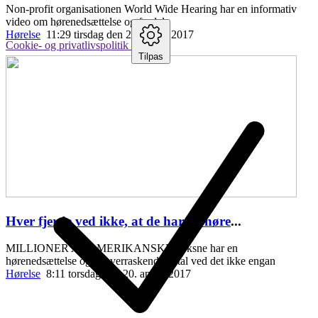
Non-profit organisationen World Wide Hearing har en informativ
video om hørenedsættelse og fordele
Hørelse
11:29 tirsdag den 25. april , 2017
Cookie- og privatlivspolitik
Tilpas
Hver fjerde ved ikke, at de har en høre
...
MILLIONER AF AMERIKANSKE voksne har en
hørenedsættelse og et overraskende antal ved det ikke engan
Hørelse
8:11 torsdag den 20. april , 2017