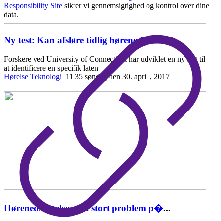
Responsibility Site
sikrer vi gennemsigtighed og kontrol over dine
data.
Ny test: Kan afsløre tidlig hørenedsæ
...
Forskere ved University of Connecticut har udviklet en ny test til
at identificere en specifik laten
Hørelse
Teknologi
11:35 søndag den 30. april , 2017
Hørenedsættelse er et stort problem p�
...