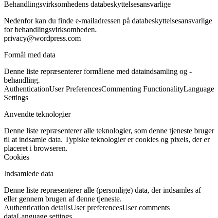
Behandlingsvirksomhedens databeskyttelsesansvarlige
Nedenfor kan du finde e-mailadressen på databeskyttelsesansvarlige
for behandlingsvirksomheden.
privacy@wordpress.com
Formål med data
Denne liste repræsenterer formålene med dataindsamling og -
behandling.
Authentication
User Preferences
Commenting Functionality
Language
Settings
Anvendte teknologier
Denne liste repræsenterer alle teknologier, som denne tjeneste bruger
til at indsamle data. Typiske teknologier er cookies og pixels, der er
placeret i browseren.
Cookies
Indsamlede data
Denne liste repræsenterer alle (personlige) data, der indsamles af
eller gennem brugen af denne tjeneste.
Authentication details
User preferences
User comments
data
Language settings