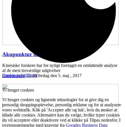
Akupunktur mod hørenedsættelse
...
Kinesiske forskere har for nyligt foretaget en omfattende analyse
af de mest troværdige udgivelser
Cookie-indstillinger
Høreomsorg
11:39 fredag den 5. maj , 2017
Vi bruger cookies
Vi bruger cookies og lignende teknologier for at give dig en
personlig shoppingoplevelse, personlig reklame og for at analysere
vores webtrafik. Klik på 'Accepter alle og luk', hvis du ønsker at
tillade alle cookies. Alternativt kan du vælge, hvilke typer cookies
du vil acceptere eller deaktivere ved at klikke på Tilpas nedenfor. I
overensstemmelse med kravene fra
Googles Business Data