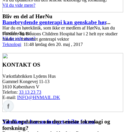
Vil du vide mere?
Bliv en del af HørNu
Banebrydende genterapi kan genskabe hør
...
Har du en høreklinik, som ikke er medlem af HørNu, kan du
tilmelde dig nu!
Forskere fra Bostons Children Hospital har i 2 helt nye studier
Vil du vide mere?
fundet en forbedret genterapi vektor
Teknologi
11:48 lørdag den 20. maj , 2017
KONTAKT OS
Vækstfabrikken Lydens Hus
Gammel Kongevej 11-13
1610 København V
Telefon:
33 13 23 73
E-mail:
INFO@HNMAIL.DK
Vil du opdateres om den seneste teknologi og
Tandlæger har en forøget risiko for en
...
forskning?