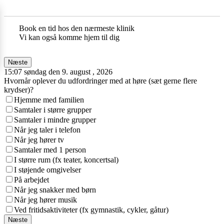
Book en tid hos den nærmeste klinik
Vi kan også komme hjem til dig
Næste
15:07 søndag den 9. august , 2026
Hvornår oplever du udfordringer med at høre (sæt gerne flere
krydser)?
Hjemme med familien
Samtaler i større grupper
Samtaler i mindre grupper
Når jeg taler i telefon
Når jeg hører tv
Samtaler med 1 person
I større rum (fx teater, koncertsal)
I støjende omgivelser
På arbejdet
Når jeg snakker med børn
Når jeg hører musik
Ved fritidsaktiviteter (fx gymnastik, cykler, gåtur)
Næste