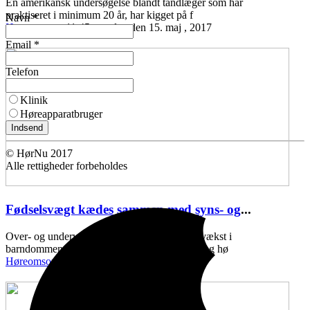
En amerikansk undersøgelse blandt tandlæger som har
praktiseret i minimum 20 år, har kigget på f
Navn *
Høreomsorg
11:45 mandag den 15. maj , 2017
Email *
Telefon
Klinik
Høreapparatbruger
Indsend
© HørNu 2017
Alle rettigheder forbeholdes
Fødselsvægt kædes sammen med syns- og
...
Over- og undervægt ved fødslen, samt ringe vækst i
barndommen, kan kædes sammen med syns- og hø
Høreomsorg
11:43 onsdag den 10. maj , 2017