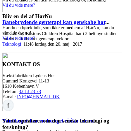
Vil du vide mere?
Bliv en del af HørNu
Banebrydende genterapi kan genskabe hør
...
Har du en høreklinik, som ikke er medlem af HørNu, kan du
tilmelde dig nu!
Forskere fra Bostons Children Hospital har i 2 helt nye studier
Vil du vide mere?
fundet en forbedret genterapi vektor
Teknologi
11:48 lørdag den 20. maj , 2017
KONTAKT OS
Vækstfabrikken Lydens Hus
Gammel Kongevej 11-13
1610 København V
Telefon:
33 13 23 73
E-mail:
INFO@HNMAIL.DK
Vil du opdateres om den seneste teknologi og
Tandlæger har en forøget risiko for en
...
forskning?