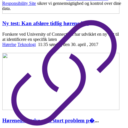
Responsibility Site
sikrer vi gennemsigtighed og kontrol over dine
data.
Ny test: Kan afsløre tidlig hørenedsæ
...
Forskere ved University of Connecticut har udviklet en ny test til
at identificere en specifik laten
Hørelse
Teknologi
11:35 søndag den 30. april , 2017
Hørenedsættelse er et stort problem p�
...