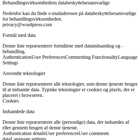
Behandlingsvirksomhedens databeskyttelsesansvarlige
Nedenfor kan du finde e-mailadressen på databeskyttelsesansvarlige
for behandlingsvirksomheden.
privacy@wordpress.com
Formål med data
Denne liste repræsenterer formålene med dataindsamling og -
behandling.
Authentication
User Preferences
Commenting Functionality
Language
Settings
Anvendte teknologier
Denne liste repræsenterer alle teknologier, som denne tjeneste bruger
til at indsamle data. Typiske teknologier er cookies og pixels, der er
placeret i browseren.
Cookies
Indsamlede data
Denne liste repræsenterer alle (personlige) data, der indsamles af
eller gennem brugen af denne tjeneste.
Authentication details
User preferences
User comments
data
Language settings