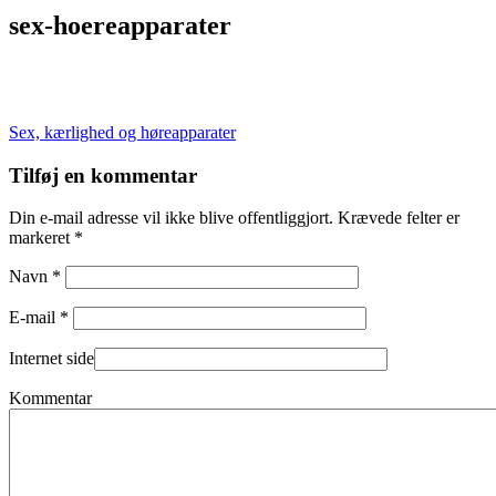
sex-hoereapparater
Indlægsnavigation
Sex, kærlighed og høreapparater
Tilføj en kommentar
Din e-mail adresse vil ikke blive offentliggjort. Krævede felter er
markeret *
Navn *
E-mail *
Internet side
Kommentar