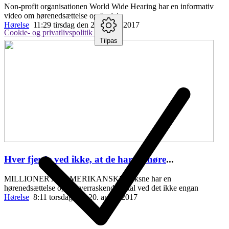
Non-profit organisationen World Wide Hearing har en informativ
video om hørenedsættelse og fordele
Hørelse
11:29 tirsdag den 25. april , 2017
Cookie- og privatlivspolitik
Tilpas
Hver fjerde ved ikke, at de har en høre
...
MILLIONER AF AMERIKANSKE voksne har en
hørenedsættelse og et overraskende antal ved det ikke engan
Hørelse
8:11 torsdag den 20. april , 2017