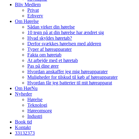
Bliv Medlem
Privat
Erhverv
Om Hørelse
Sådan virker din hørelse
10 tegn på at din hørelse har ændret sig
Hvad skyldes høretab?
Derfor svækkes hørelsen med alderen
Typer af høreapparater
Fakta om høretab
At arbejde med et høretab
Pas på dine ører
Hvordan anskaffer jeg mig høreapparater
Muligheder for tilskud til køb af høreapparater
Hvordan får jeg batterier til mit høreapparat
Om HørNu
Nyheder
Hørelse
Teknologi
Høreomsorg
Industri
Book tid
Kontakt
33
13
23
73