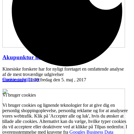
Akupunktur mod hørenedsættelse
...
Kinesiske forskere har for nyligt foretaget en omfattende analyse
af de mest troværdige udgivelser
Cookie-indstillinger
Høreomsorg
11:39 fredag den 5. maj , 2017
Vi bruger cookies
Vi bruger cookies og lignende teknologier for at give dig en
personlig shoppingoplevelse, personlig reklame og for at analysere
vores webtrafik. Klik på 'Accepter alle og luk', hvis du ønsker at
tillade alle cookies. Alternativt kan du vælge, hvilke typer cookies
du vil acceptere eller deaktivere ved at klikke på Tilpas nedenfor. I
overensstemmelse med kravene fra
Googles Business Data