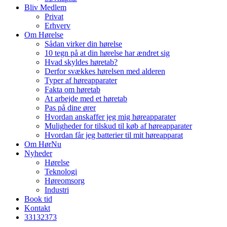
Bliv Medlem
Privat
Erhverv
Om Hørelse
Sådan virker din hørelse
10 tegn på at din hørelse har ændret sig
Hvad skyldes høretab?
Derfor svækkes hørelsen med alderen
Typer af høreapparater
Fakta om høretab
At arbejde med et høretab
Pas på dine ører
Hvordan anskaffer jeg mig høreapparater
Muligheder for tilskud til køb af høreapparater
Hvordan får jeg batterier til mit høreapparat
Om HørNu
Nyheder
Hørelse
Teknologi
Høreomsorg
Industri
Book tid
Kontakt
33
13
23
73