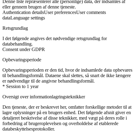
Denne liste repræsenterer alle (personlige) data, der indsamles af
eller gennem brugen af denne tjeneste.
Authentication details
User preferences
User comments
data
Language settings
Retsgrundlag
I det følgende angives det nødvendige retsgrundlag for
databehandling.
Consent under GDPR
Opbevaringsperiode
Opbevaringsperioden er den tid, hvor de indsamlede data opbevares
til behandlingsformål. Dataene skal slettes, så snart de ikke længere
er nødvendige til de angivne behandlingsformål.
* Session to 1 year
Oversigt over informationlagringsteknikker
Den tjeneste, der er beskrevet her, omfatter forskellige metoder til at
lagre oplysninger på en brugers enhed. Det følgende afsnit giver en
detaljeret beskrivelse af disse teknikker, med vægt på deres rolle i
forbedring af brugeroplevelsen og overholdelse af etablerede
databeskyttelsesprotokoller.