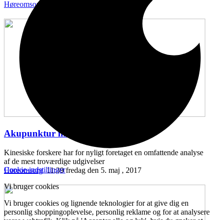
Høreomsorg
11:43 onsdag den 10. maj , 2017
Akupunktur mod hørenedsættelse
...
Kinesiske forskere har for nyligt foretaget en omfattende analyse
af de mest troværdige udgivelser
Cookie-indstillinger
Høreomsorg
11:39 fredag den 5. maj , 2017
Vi bruger cookies
Vi bruger cookies og lignende teknologier for at give dig en
personlig shoppingoplevelse, personlig reklame og for at analysere