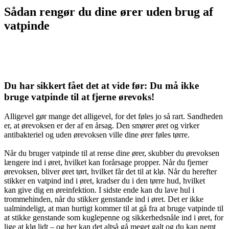
Sådan rengør du dine ører uden brug af
vatpinde
Du har sikkert fået det at vide før: Du må ikke
bruge vatpinde til at fjerne ørevoks!
Alligevel gør mange det alligevel, for det føles jo så rart. Sandheden
er, at ørevoksen er der af en årsag. Den smører øret og virker
antibakteriel og uden ørevoksen ville dine ører føles tørre.
Når du bruger vatpinde til at rense dine ører, skubber du ørevoksen
længere ind i øret, hvilket kan forårsage propper. Når du fjerner
ørevoksen, bliver øret tørt, hvilket får det til at klø. Når du herefter
stikker en vatpind ind i øret, kradser du i den tørre hud, hvilket
kan give dig en øreinfektion. I sidste ende kan du lave hul i
trommehinden, når du stikker genstande ind i øret. Det er ikke
ualmindeligt, at man hurtigt kommer til at gå fra at bruge vatpinde til
at stikke genstande som kuglepenne og sikkerhedsnåle ind i øret, for
lige at klø lidt – og her kan det altså gå meget galt og du kan nemt