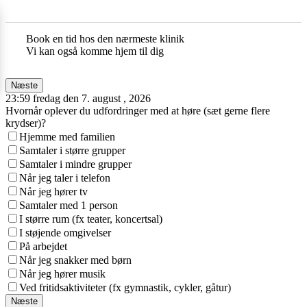
Book en tid hos den nærmeste klinik
Vi kan også komme hjem til dig
Næste
23:59 fredag den 7. august , 2026
Hvornår oplever du udfordringer med at høre (sæt gerne flere
krydser)?
Hjemme med familien
Samtaler i større grupper
Samtaler i mindre grupper
Når jeg taler i telefon
Når jeg hører tv
Samtaler med 1 person
I større rum (fx teater, koncertsal)
I støjende omgivelser
På arbejdet
Når jeg snakker med børn
Når jeg hører musik
Ved fritidsaktiviteter (fx gymnastik, cykler, gåtur)
Næste