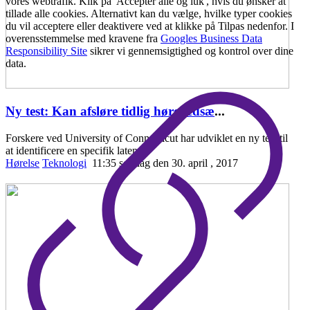
vores webtrafik. Klik på 'Accepter alle og luk', hvis du ønsker at
tillade alle cookies. Alternativt kan du vælge, hvilke typer cookies
du vil acceptere eller deaktivere ved at klikke på Tilpas nedenfor. I
overensstemmelse med kravene fra
Googles Business Data
Responsibility Site
sikrer vi gennemsigtighed og kontrol over dine
data.
Ny test: Kan afsløre tidlig hørenedsæ
...
Forskere ved University of Connecticut har udviklet en ny test til
at identificere en specifik laten
Hørelse
Teknologi
11:35 søndag den 30. april , 2017