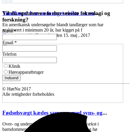
Vil du opdateres om den seneste teknologi og
Tandlæger har en forøget risiko for en
...
forskning?
En amerikansk undersøgelse blandt tandlæger som har
praktiseret i minimum 20 år, har kigget på f
Navn *
Høreomsorg
11:45 mandag den 15. maj , 2017
Email *
Telefon
Klinik
Høreapparatbruger
Indsend
© HørNu 2017
Alle rettigheder forbeholdes
Fødselsvægt kædes sammen med syns- og
...
Over- og undervægt ved fødslen, samt ringe vækst i
barndommen, kan kædes sammen med syns- og hø