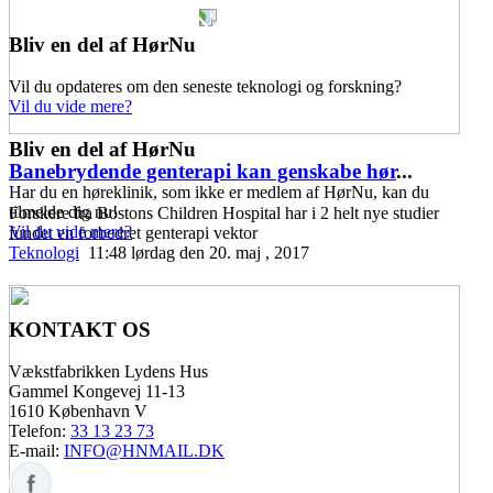
Bliv en del af HørNu
Vil du opdateres om den seneste teknologi og forskning?
Vil du vide mere?
Bliv en del af HørNu
Banebrydende genterapi kan genskabe hør
...
Har du en høreklinik, som ikke er medlem af HørNu, kan du
tilmelde dig nu!
Forskere fra Bostons Children Hospital har i 2 helt nye studier
Vil du vide mere?
fundet en forbedret genterapi vektor
Teknologi
11:48 lørdag den 20. maj , 2017
KONTAKT OS
Vækstfabrikken Lydens Hus
Gammel Kongevej 11-13
1610 København V
Telefon:
33 13 23 73
E-mail:
INFO@HNMAIL.DK