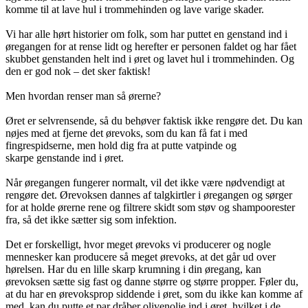
komme til at lave hul i trommehinden og lave varige skader.
Vi har alle hørt historier om folk, som har puttet en genstand ind i
øregangen for at rense lidt og herefter er personen faldet og har fået
skubbet genstanden helt ind i øret og lavet hul i trommehinden. Og
den er god nok – det sker faktisk!
Men hvordan renser man så ørerne?
Øret er selvrensende, så du behøver faktisk ikke rengøre det. Du kan
nøjes med at fjerne det ørevoks, som du kan få fat i med
fingrespidserne, men hold dig fra at putte vatpinde og
skarpe genstande ind i øret.
Når øregangen fungerer normalt, vil det ikke være nødvendigt at
rengøre det. Ørevoksen dannes af talgkirtler i øregangen og sørger
for at holde ørerne rene og filtrere skidt som støv og shampoorester
fra, så det ikke sætter sig som infektion.
Det er forskelligt, hvor meget ørevoks vi producerer og nogle
mennesker kan producere så meget ørevoks, at det går ud over
hørelsen. Har du en lille skarp krumning i din øregang, kan
ørevoksen sætte sig fast og danne større og større propper. Føler du,
at du har en ørevoksprop siddende i øret, som du ikke kan komme af
med, kan du putte et par dråber olivenolie ind i øret, hvilket i de