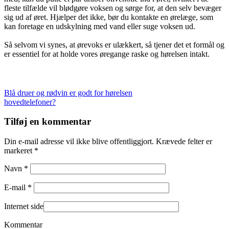
fleste tilfælde vil blødgøre voksen og sørge for, at den selv bevæger
sig ud af øret. Hjælper det ikke, bør du kontakte en ørelæge, som
kan foretage en udskylning med vand eller suge voksen ud.
Så selvom vi synes, at ørevoks er ulækkert, så tjener det et formål og
er essentiel for at holde vores øregange raske og hørelsen intakt.
Indlægsnavigation
Blå druer og rødvin er godt for hørelsen
hovedtelefoner?
Tilføj en kommentar
Din e-mail adresse vil ikke blive offentliggjort. Krævede felter er
markeret *
Navn *
E-mail *
Internet side
Kommentar