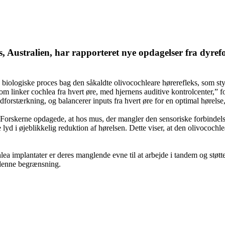
ralien, har rapporteret nye opdagelser fra dyrefor
en biologiske proces bag den såkaldte olivocochleare hørerefleks, som 
om linker cochlea fra hvert øre, med hjernens auditive kontrolcenter,” 
dforstærkning, og balancerer inputs fra hvert øre for en optimal hørelse,
s. Forskerne opdagede, at hos mus, der mangler den sensoriske forbindelse 
lyd i øjeblikkelig reduktion af hørelsen. Dette viser, at den olivocochl
a implantater er deres manglende evne til at arbejde i tandem og støtte
 denne begrænsning.