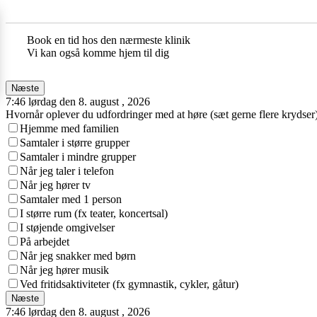
Book en tid hos den nærmeste klinik
Vi kan også komme hjem til dig
Næste
7:46 lørdag den 8. august , 2026
Hvornår oplever du udfordringer med at høre (sæt gerne flere krydser
Hjemme med familien
Samtaler i større grupper
Samtaler i mindre grupper
Når jeg taler i telefon
Når jeg hører tv
Samtaler med 1 person
I større rum (fx teater, koncertsal)
I støjende omgivelser
På arbejdet
Når jeg snakker med børn
Når jeg hører musik
Ved fritidsaktiviteter (fx gymnastik, cykler, gåtur)
Næste
7:46 lørdag den 8. august , 2026