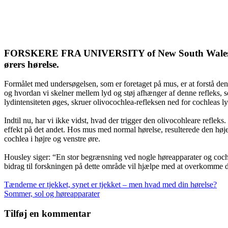
FORSKERE FRA UNIVERSITY of New South Wales, Aust
ørers hørelse.
Formålet med undersøgelsen, som er foretaget på mus, er at forstå d
og hvordan vi skelner mellem lyd og støj afhænger af denne refleks, s
lydintensiteten øges, skruer olivocochlea-refleksen ned for cochleas ly
Indtil nu, har vi ikke vidst, hvad der trigger den olivocohleare reflek
effekt på det andet. Hos mus med normal hørelse, resulterede den høje 
cochlea i højre og venstre øre.
Housley siger: “En stor begrænsning ved nogle høreapparater og cochle
bidrag til forskningen på dette område vil hjælpe med at overkomme
Indlægsnavigation
Tænderne er tjekket, synet er tjekket – men hvad med din hørelse?
Sommer, sol og høreapparater
Tilføj en kommentar