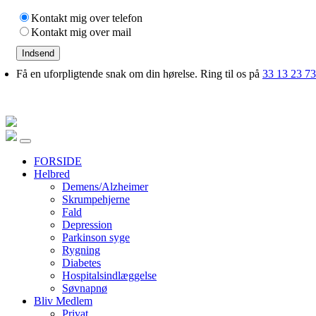
Kontakt mig over telefon
Kontakt mig over mail
Indsend
Få en uforpligtende snak om din hørelse. Ring til os på
33 13 23 73
FORSIDE
Helbred
Demens/Alzheimer
Skrumpehjerne
Fald
Depression
Parkinson syge
Rygning
Diabetes
Hospitalsindlæggelse
Søvnapnø
Bliv Medlem
Privat