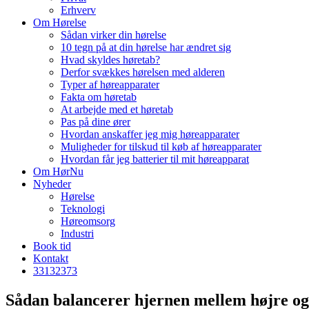
Erhverv
Om Hørelse
Sådan virker din hørelse
10 tegn på at din hørelse har ændret sig
Hvad skyldes høretab?
Derfor svækkes hørelsen med alderen
Typer af høreapparater
Fakta om høretab
At arbejde med et høretab
Pas på dine ører
Hvordan anskaffer jeg mig høreapparater
Muligheder for tilskud til køb af høreapparater
Hvordan får jeg batterier til mit høreapparat
Om HørNu
Nyheder
Hørelse
Teknologi
Høreomsorg
Industri
Book tid
Kontakt
33
13
23
73
Sådan balancerer hjernen mellem højre og