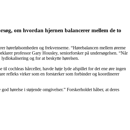
søg, om hvordan hjernen balancerer mellem de to
styrer hørefølsomheden og frekvenserne. “Hørebalancen mellem ørerne
forklarer professor Gary Housley, seniorforsker på undersøgelsen. “Når
 lydlokalisering og for at beskytte hørelsen.
til cochleas hårceller, havde høje lyde afspillet for det ene øre ingen
eare refleks virker som en forstærker som forbinder og koordinerer
 god hørelse i støjende omgivelser.” Forskerholdet håber, at deres