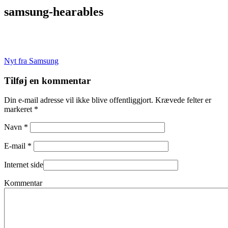
samsung-hearables
Indlægsnavigation
Nyt fra Samsung
Tilføj en kommentar
Din e-mail adresse vil ikke blive offentliggjort. Krævede felter er
markeret *
Navn *
E-mail *
Internet side
Kommentar