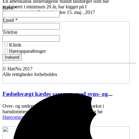
En amerikansk undersøgelse blandt tandlæger som har
praktiseret i minimum 20 år, har kigget på f
Navn *
Høreomsorg
11:45 mandag den 15. maj , 2017
Email *
Telefon
Klinik
Høreapparatbruger
Indsend
© HørNu 2017
Alle rettigheder forbeholdes
Fødselsvægt kædes sammen med syns- og
...
Over- og undervægt ved fødslen, samt ringe vækst i
barndommen, kan kædes sammen med syns- og hø
Høreomsorg
11:43 onsdag den 10. maj , 2017