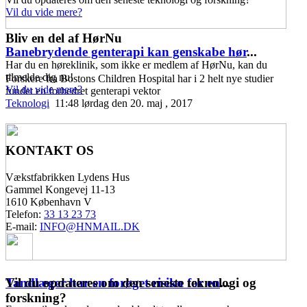
Vil du vide mere?
Bliv en del af HørNu
Banebrydende genterapi kan genskabe hør
...
Har du en høreklinik, som ikke er medlem af HørNu, kan du
tilmelde dig nu!
Forskere fra Bostons Children Hospital har i 2 helt nye studier
Vil du vide mere?
fundet en forbedret genterapi vektor
Teknologi
11:48 lørdag den 20. maj , 2017
KONTAKT OS
Vækstfabrikken Lydens Hus
Gammel Kongevej 11-13
1610 København V
Telefon:
33 13 23 73
E-mail:
INFO@HNMAIL.DK
Vil du opdateres om den seneste teknologi og
Tandlæger har en forøget risiko for en
...
forskning?