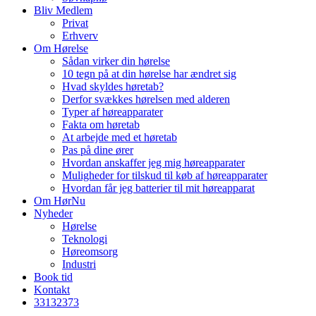
Bliv Medlem
Privat
Erhverv
Om Hørelse
Sådan virker din hørelse
10 tegn på at din hørelse har ændret sig
Hvad skyldes høretab?
Derfor svækkes hørelsen med alderen
Typer af høreapparater
Fakta om høretab
At arbejde med et høretab
Pas på dine ører
Hvordan anskaffer jeg mig høreapparater
Muligheder for tilskud til køb af høreapparater
Hvordan får jeg batterier til mit høreapparat
Om HørNu
Nyheder
Hørelse
Teknologi
Høreomsorg
Industri
Book tid
Kontakt
33
13
23
73