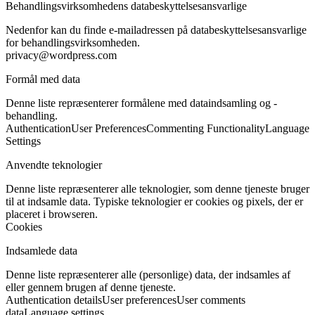
Behandlingsvirksomhedens databeskyttelsesansvarlige
Nedenfor kan du finde e-mailadressen på databeskyttelsesansvarlige
for behandlingsvirksomheden.
privacy@wordpress.com
Formål med data
Denne liste repræsenterer formålene med dataindsamling og -
behandling.
Authentication
User Preferences
Commenting Functionality
Language
Settings
Anvendte teknologier
Denne liste repræsenterer alle teknologier, som denne tjeneste bruger
til at indsamle data. Typiske teknologier er cookies og pixels, der er
placeret i browseren.
Cookies
Indsamlede data
Denne liste repræsenterer alle (personlige) data, der indsamles af
eller gennem brugen af denne tjeneste.
Authentication details
User preferences
User comments
data
Language settings