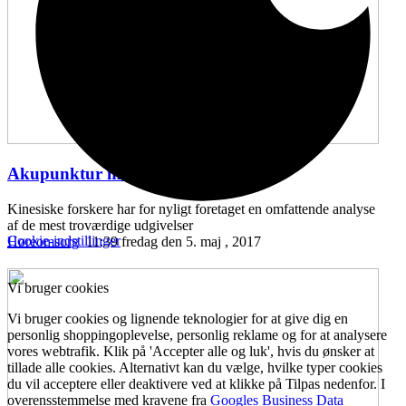
Akupunktur mod hørenedsættelse
...
Kinesiske forskere har for nyligt foretaget en omfattende analyse
af de mest troværdige udgivelser
Cookie-indstillinger
Høreomsorg
11:39 fredag den 5. maj , 2017
Vi bruger cookies
Vi bruger cookies og lignende teknologier for at give dig en
personlig shoppingoplevelse, personlig reklame og for at analysere
vores webtrafik. Klik på 'Accepter alle og luk', hvis du ønsker at
tillade alle cookies. Alternativt kan du vælge, hvilke typer cookies
du vil acceptere eller deaktivere ved at klikke på Tilpas nedenfor. I
overensstemmelse med kravene fra
Googles Business Data