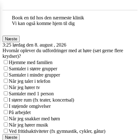
Book en tid hos den nærmeste klinik
Vi kan også komme hjem til dig
Næste
3:25 lørdag den 8. august , 2026
Hvornår oplever du udfordringer med at høre (sæt gerne flere
krydser)?
Hjemme med familien
Samtaler i større grupper
Samtaler i mindre grupper
Når jeg taler i telefon
Når jeg hører tv
Samtaler med 1 person
I større rum (fx teater, koncertsal)
I støjende omgivelser
På arbejdet
Når jeg snakker med børn
Når jeg hører musik
Ved fritidsaktiviteter (fx gymnastik, cykler, gåtur)
Næste