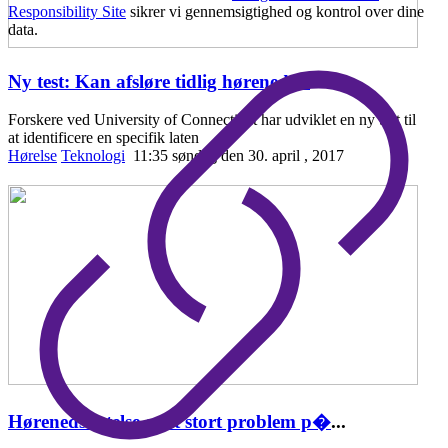
Responsibility Site
sikrer vi gennemsigtighed og kontrol over dine
data.
Ny test: Kan afsløre tidlig hørenedsæ
...
Forskere ved University of Connecticut har udviklet en ny test til
at identificere en specifik laten
Hørelse
Teknologi
11:35 søndag den 30. april , 2017
Hørenedsættelse er et stort problem p�
...