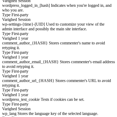
Varighed
Session
wordpress_logged_in_[hash]
Indicates when you're logged in, and
who you are.
Type
First-party
Varighed
Session
wp-settings-{time}-[UID]
Used to customize your view of the
admin interface and possibly the main site interface.
Type
First-party
Varighed
1 year
comment_author_{HASH}
Stores commenter's name to avoid
retyping it.
Type
First-party
Varighed
1 year
comment_author_email_{HASH}
Stores commenter's email address
to avoid retyping it.
Type
First-party
Varighed
1 year
comment_author_url_{HASH}
Stores commenter's URL to avoid
retyping it.
Type
First-party
Varighed
1 year
wordpress_test_cookie
Tests if cookies can be set.
Type
First-party
Varighed
Session
wp_lang
Stores the language key of the selected language.