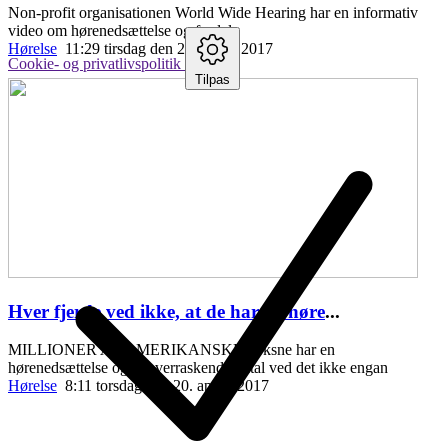
Non-profit organisationen World Wide Hearing har en informativ
video om hørenedsættelse og fordele
Hørelse
11:29 tirsdag den 25. april , 2017
Cookie- og privatlivspolitik
Tilpas
Hver fjerde ved ikke, at de har en høre
...
MILLIONER AF AMERIKANSKE voksne har en
hørenedsættelse og et overraskende antal ved det ikke engan
Hørelse
8:11 torsdag den 20. april , 2017