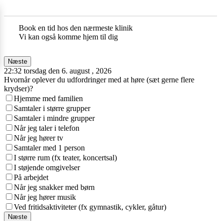
Book en tid hos den nærmeste klinik
Vi kan også komme hjem til dig
Næste
22:32 torsdag den 6. august , 2026
Hvornår oplever du udfordringer med at høre (sæt gerne flere
krydser)?
Hjemme med familien
Samtaler i større grupper
Samtaler i mindre grupper
Når jeg taler i telefon
Når jeg hører tv
Samtaler med 1 person
I større rum (fx teater, koncertsal)
I støjende omgivelser
På arbejdet
Når jeg snakker med børn
Når jeg hører musik
Ved fritidsaktiviteter (fx gymnastik, cykler, gåtur)
Næste