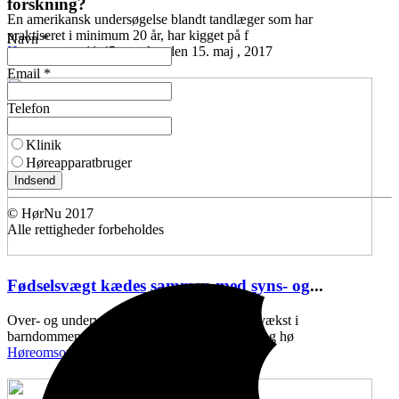
forskning?
En amerikansk undersøgelse blandt tandlæger som har
praktiseret i minimum 20 år, har kigget på f
Navn *
Høreomsorg
11:45 mandag den 15. maj , 2017
Email *
Telefon
Klinik
Høreapparatbruger
Indsend
© HørNu 2017
Alle rettigheder forbeholdes
Fødselsvægt kædes sammen med syns- og
...
Over- og undervægt ved fødslen, samt ringe vækst i
barndommen, kan kædes sammen med syns- og hø
Høreomsorg
11:43 onsdag den 10. maj , 2017