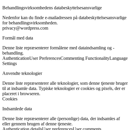
Behandlingsvirksomhedens databeskyttelsesansvarlige
Nedenfor kan du finde e-mailadressen på databeskyttelsesansvarlige
for behandlingsvirksomheden.
privacy@wordpress.com
Formål med data
Denne liste repræsenterer formålene med dataindsamling og -
behandling.
Authentication
User Preferences
Commenting Functionality
Language
Settings
Anvendte teknologier
Denne liste repræsenterer alle teknologier, som denne tjeneste bruger
til at indsamle data. Typiske teknologier er cookies og pixels, der er
placeret i browseren.
Cookies
Indsamlede data
Denne liste repræsenterer alle (personlige) data, der indsamles af
eller gennem brugen af denne tjeneste.
Authentication details
User preferences
User comments