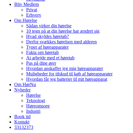
Bliv Medlem
Privat
Erhverv
Om Hørelse
Sådan virker din hørelse
10 tegn på at din hørelse har ændret sig
Hvad skyldes høretab?
Derfor svækkes hørelsen med alderen
Typer af høreapparater
Fakta om høretab
At arbejde med et høretab
Pas på dine ører
Hvordan anskaffer jeg mig høreapparater
Muligheder for tilskud til køb af høreapparater
Hvordan får jeg batterier til mit høreapparat
Om HørNu
Nyheder
Hørelse
Teknologi
Høreomsorg
Industri
Book tid
Kontakt
33
13
23
73