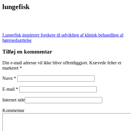
lungefisk
Indlægsnavigation
Lungefisk inspirerer forskere til udvikling af klinisk behandling af
hørenedsættelse
Tilføj en kommentar
Din e-mail adresse vil ikke blive offentliggjort. Krævede felter er
markeret *
Navn *
E-mail *
Internet side
Kommentar