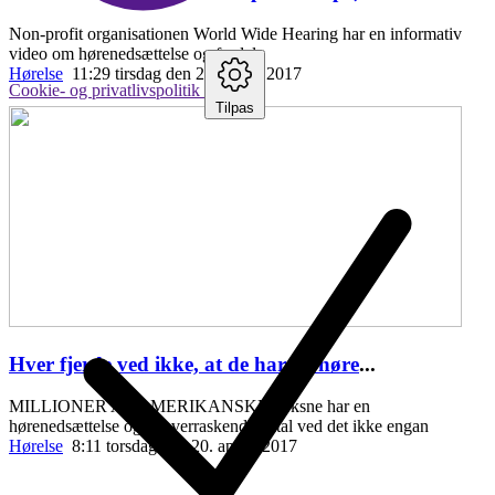
Non-profit organisationen World Wide Hearing har en informativ
video om hørenedsættelse og fordele
Hørelse
11:29 tirsdag den 25. april , 2017
Cookie- og privatlivspolitik
Tilpas
Hver fjerde ved ikke, at de har en høre
...
MILLIONER AF AMERIKANSKE voksne har en
hørenedsættelse og et overraskende antal ved det ikke engan
Hørelse
8:11 torsdag den 20. april , 2017