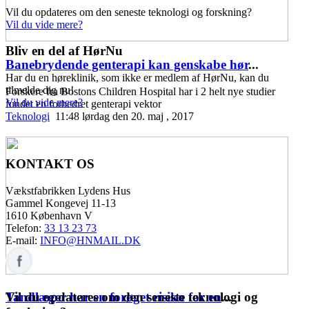
Vil du opdateres om den seneste teknologi og forskning?
Vil du vide mere?
Bliv en del af HørNu
Banebrydende genterapi kan genskabe hør
...
Har du en høreklinik, som ikke er medlem af HørNu, kan du
tilmelde dig nu!
Forskere fra Bostons Children Hospital har i 2 helt nye studier
Vil du vide mere?
fundet en forbedret genterapi vektor
Teknologi
11:48 lørdag den 20. maj , 2017
KONTAKT OS
Vækstfabrikken Lydens Hus
Gammel Kongevej 11-13
1610 København V
Telefon:
33 13 23 73
E-mail:
INFO@HNMAIL.DK
Vil du opdateres om den seneste teknologi og
Tandlæger har en forøget risiko for en
...