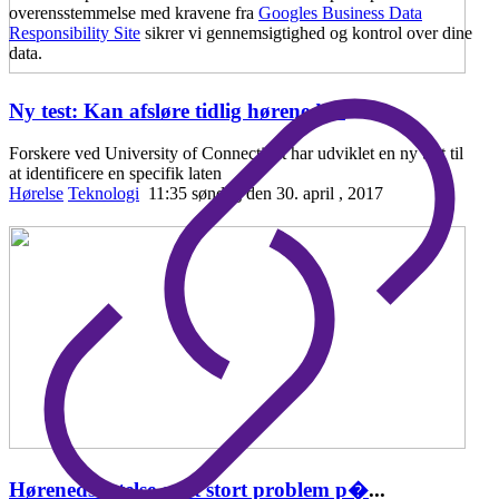
overensstemmelse med kravene fra
Googles Business Data
Responsibility Site
sikrer vi gennemsigtighed og kontrol over dine
data.
Ny test: Kan afsløre tidlig hørenedsæ
...
Forskere ved University of Connecticut har udviklet en ny test til
at identificere en specifik laten
Hørelse
Teknologi
11:35 søndag den 30. april , 2017
Hørenedsættelse er et stort problem p�
...