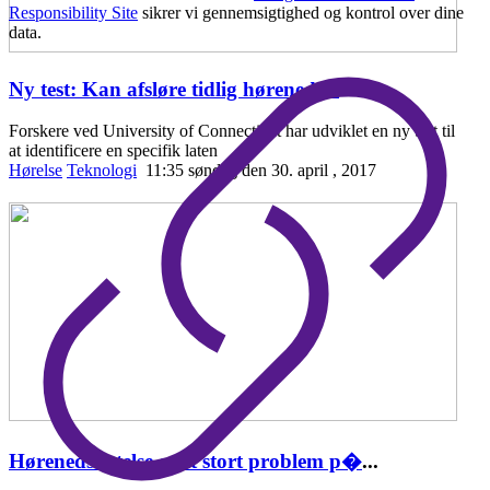
Responsibility Site
sikrer vi gennemsigtighed og kontrol over dine
data.
Ny test: Kan afsløre tidlig hørenedsæ
...
Forskere ved University of Connecticut har udviklet en ny test til
at identificere en specifik laten
Hørelse
Teknologi
11:35 søndag den 30. april , 2017
Hørenedsættelse er et stort problem p�
...