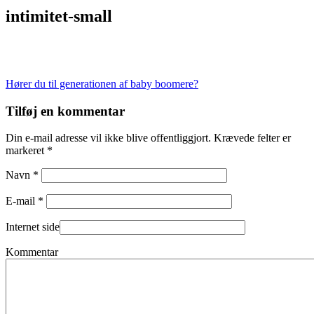
intimitet-small
Indlægsnavigation
Hører du til generationen af baby boomere?
Tilføj en kommentar
Din e-mail adresse vil ikke blive offentliggjort. Krævede felter er
markeret *
Navn *
E-mail *
Internet side
Kommentar