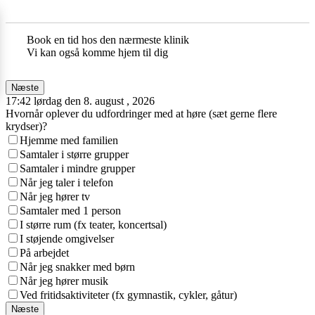
Book en tid hos den nærmeste klinik
Vi kan også komme hjem til dig
Næste
17:42 lørdag den 8. august , 2026
Hvornår oplever du udfordringer med at høre (sæt gerne flere
krydser)?
Hjemme med familien
Samtaler i større grupper
Samtaler i mindre grupper
Når jeg taler i telefon
Når jeg hører tv
Samtaler med 1 person
I større rum (fx teater, koncertsal)
I støjende omgivelser
På arbejdet
Når jeg snakker med børn
Når jeg hører musik
Ved fritidsaktiviteter (fx gymnastik, cykler, gåtur)
Næste