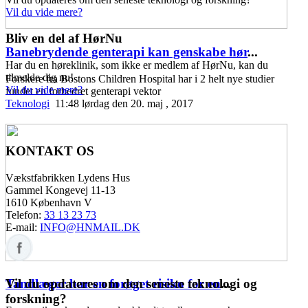
Vil du vide mere?
Bliv en del af HørNu
Banebrydende genterapi kan genskabe hør
...
Har du en høreklinik, som ikke er medlem af HørNu, kan du
tilmelde dig nu!
Forskere fra Bostons Children Hospital har i 2 helt nye studier
Vil du vide mere?
fundet en forbedret genterapi vektor
Teknologi
11:48 lørdag den 20. maj , 2017
KONTAKT OS
Vækstfabrikken Lydens Hus
Gammel Kongevej 11-13
1610 København V
Telefon:
33 13 23 73
E-mail:
INFO@HNMAIL.DK
Vil du opdateres om den seneste teknologi og
Tandlæger har en forøget risiko for en
...
forskning?