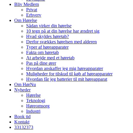
Bliv Medlem
Privat
Erhverv
Om Hørelse
Sådan virker din hørelse
10 tegn på at din hørelse har ændret sig
Hvad skyldes høretab?
Derfor svækkes hørelsen med alderen
Typer af høreapparater
Fakta om høretab
At arbejde med et høretab
Pas på dine ører
Hvordan anskaffer jeg mig høreapparater
Muligheder for tilskud til køb af høreapparater
Hvordan får jeg batterier til mit høreapparat
Om HørNu
Nyheder
Hørelse
Teknologi
Høreomsorg
Industri
Book tid
Kontakt
33
13
23
73