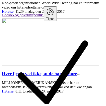
Non-profit organisationen World Wide Hearing har en informativ
video om hørenedsættelse og fordele
Hørelse
11:29 tirsdag den 25. april , 2017
Cookie- og privatlivspolitik
Tilpas
Hver fjerde ved ikke, at de har en høre
...
MILLIONER AF AMERIKANSKE voksne har en
hørenedsættelse og et overraskende antal ved det ikke engan
Hørelse
8:11 torsdag den 20. april , 2017