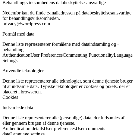
Behandlingsvirksomhedens databeskyttelsesansvarlige
Nedenfor kan du finde e-mailadressen på databeskyttelsesansvarlige
for behandlingsvirksomheden.
privacy@wordpress.com
Formål med data
Denne liste repræsenterer formålene med dataindsamling og -
behandling.
Authentication
User Preferences
Commenting Functionality
Language
Settings
Anvendte teknologier
Denne liste repræsenterer alle teknologier, som denne tjeneste bruger
til at indsamle data. Typiske teknologier er cookies og pixels, der er
placeret i browseren.
Cookies
Indsamlede data
Denne liste repræsenterer alle (personlige) data, der indsamles af
eller gennem brugen af denne tjeneste.
Authentication details
User preferences
User comments
data
Language settings