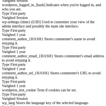
Varighed
Session
wordpress_logged_in_[hash]
Indicates when you're logged in, and
who you are.
Type
First-party
Varighed
Session
wp-settings-{time}-[UID]
Used to customize your view of the
admin interface and possibly the main site interface.
Type
First-party
Varighed
1 year
comment_author_{HASH}
Stores commenter's name to avoid
retyping it.
Type
First-party
Varighed
1 year
comment_author_email_{HASH}
Stores commenter's email address
to avoid retyping it.
Type
First-party
Varighed
1 year
comment_author_url_{HASH}
Stores commenter's URL to avoid
retyping it.
Type
First-party
Varighed
1 year
wordpress_test_cookie
Tests if cookies can be set.
Type
First-party
Varighed
Session
wp_lang
Stores the language key of the selected language.