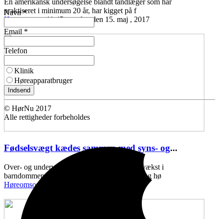
En amerikansk undersøgelse blandt tandlæger som har
praktiseret i minimum 20 år, har kigget på f
Navn *
Høreomsorg
11:45 mandag den 15. maj , 2017
Email *
Telefon
Klinik
Høreapparatbruger
Indsend
© HørNu 2017
Alle rettigheder forbeholdes
Fødselsvægt kædes sammen med syns- og
...
Over- og undervægt ved fødslen, samt ringe vækst i
barndommen, kan kædes sammen med syns- og hø
Høreomsorg
11:43 onsdag den 10. maj , 2017