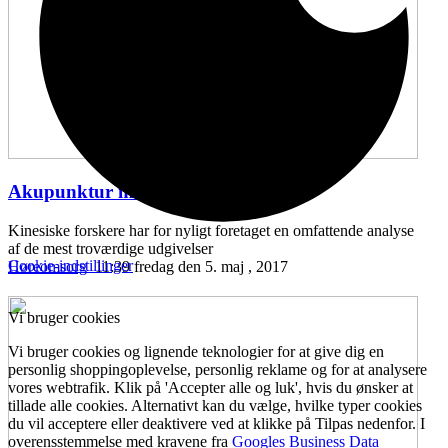
Akupunktur mod hørenedsættelse
...
Kinesiske forskere har for nyligt foretaget en omfattende analyse
af de mest troværdige udgivelser
Cookie-indstillinger
Høreomsorg
11:39 fredag den 5. maj , 2017
Vi bruger cookies
Vi bruger cookies og lignende teknologier for at give dig en
personlig shoppingoplevelse, personlig reklame og for at analysere
vores webtrafik. Klik på 'Accepter alle og luk', hvis du ønsker at
tillade alle cookies. Alternativt kan du vælge, hvilke typer cookies
du vil acceptere eller deaktivere ved at klikke på Tilpas nedenfor. I
overensstemmelse med kravene fra
Googles Business Data