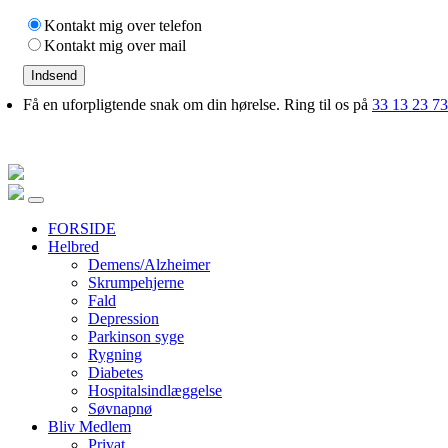
Kontakt mig over telefon
Kontakt mig over mail
Indsend
Få en uforpligtende snak om din hørelse. Ring til os på
33 13 23 73
FORSIDE
Helbred
Demens/Alzheimer
Skrumpehjerne
Fald
Depression
Parkinson syge
Rygning
Diabetes
Hospitalsindlæggelse
Søvnapnø
Bliv Medlem
Privat