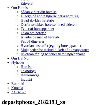
Erhverv
Om Hørelse
Sådan virker din hørelse
10 tegn på at din hørelse har ændret sig
Hvad skyldes høretab?
Derfor svækkes hørelsen med alderen
Typer af høreapparater
Fakta om høretab
At arbejde med et høretab
Pas på dine ører
Hvordan anskaffer jeg mig høreapparater
Muligheder for tilskud til køb af høreapparater
Hvordan får jeg batterier til mit høreapparat
Om HørNu
Nyheder
Hørelse
Teknologi
Høreomsorg
Industri
Book tid
Kontakt
33
13
23
73
depositphotos_2182193_xs