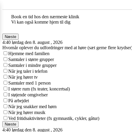
Book en tid hos den nærmeste klinik
Vi kan også komme hjem til dig
Næste
4:40 lørdag den 8. august , 2026
Hvornår oplever du udfordringer med at høre (sæt gerne flere krydser
Hjemme med familien
Samtaler i større grupper
Samtaler i mindre grupper
Når jeg taler i telefon
Når jeg hører tv
Samtaler med 1 person
I større rum (fx teater, koncertsal)
I støjende omgivelser
På arbejdet
Når jeg snakker med børn
Når jeg hører musik
Ved fritidsaktiviteter (fx gymnastik, cykler, gåtur)
Næste
4:40 lørdag den 8. august , 2026