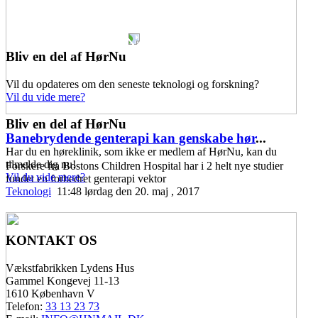
Bliv en del af HørNu
Vil du opdateres om den seneste teknologi og forskning?
Vil du vide mere?
Bliv en del af HørNu
Banebrydende genterapi kan genskabe hør
...
Har du en høreklinik, som ikke er medlem af HørNu, kan du
tilmelde dig nu!
Forskere fra Bostons Children Hospital har i 2 helt nye studier
Vil du vide mere?
fundet en forbedret genterapi vektor
Teknologi
11:48 lørdag den 20. maj , 2017
KONTAKT OS
Vækstfabrikken Lydens Hus
Gammel Kongevej 11-13
1610 København V
Telefon:
33 13 23 73