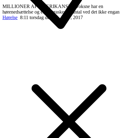
MILLIONER AF AMERIKANSKE voksne har en
hørenedsættelse og et overraskende antal ved det ikke engan
Hørelse
8:11 torsdag den 20. april , 2017