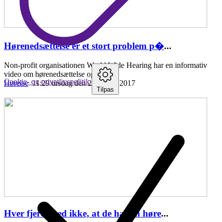
Hørenedsættelse er et stort problem p�
...
Non-profit organisationen World Wide Hearing har en informativ
video om hørenedsættelse og fordele
Cookie- og privatlivspolitik
Hørelse
11:29 tirsdag den 25. april , 2017
Tilpas
Hver fjerde ved ikke, at de har en høre
...