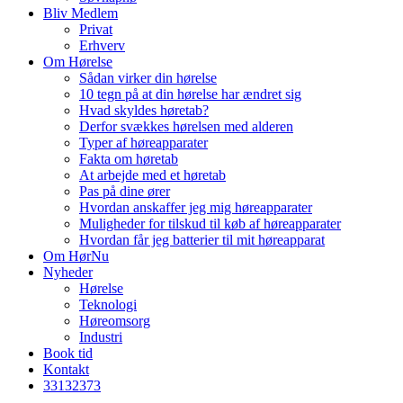
Bliv Medlem
Privat
Erhverv
Om Hørelse
Sådan virker din hørelse
10 tegn på at din hørelse har ændret sig
Hvad skyldes høretab?
Derfor svækkes hørelsen med alderen
Typer af høreapparater
Fakta om høretab
At arbejde med et høretab
Pas på dine ører
Hvordan anskaffer jeg mig høreapparater
Muligheder for tilskud til køb af høreapparater
Hvordan får jeg batterier til mit høreapparat
Om HørNu
Nyheder
Hørelse
Teknologi
Høreomsorg
Industri
Book tid
Kontakt
33
13
23
73