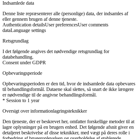
Indsamlede data
Denne liste repræsenterer alle (personlige) data, der indsamles af
eller gennem brugen af denne tjeneste.
Authentication details
User preferences
User comments
data
Language settings
Retsgrundlag
I det følgende angives det nødvendige retsgrundlag for
databehandling.
Consent under GDPR
Opbevaringsperiode
Opbevaringsperioden er den tid, hvor de indsamlede data opbevares
til behandlingsformål. Dataene skal slettes, så snart de ikke længere
er nødvendige til de angivne behandlingsformål.
* Session to 1 year
Oversigt over informationlagringsteknikker
Den tjeneste, der er beskrevet her, omfatter forskellige metoder til at
lagre oplysninger på en brugers enhed. Det følgende afsnit giver en
detaljeret beskrivelse af disse teknikker, med vægt på deres rolle i
forbedring af brugeroplevelsen og overholdelse af etablerede