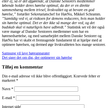
eller ej, så er det afgørende, at Danske Seniorers medlemmer
løbende holder deres hørelse optimal, da der er en direkte
sammenhæng mellem trivsel, livskvalitet og at bevare en god
hørelse,”
fortæller Sekretariatschef for HørNu, Mikkel Schramm.
”Samtidig ved vi, at risikoen for demens reduceres, hvis man holder
sin hørelse optimal. Det er der ikke så mange der ved, og det
budskab skal vi naturligvis have udbredt.”
Statistisk set vil der også
være mange af Danske Seniorers medlemmer som har en
hørenedsættelse, og med samarbejdet mellem Danske Seniorer og
HørNu har vi skabt et fremragende fundament til at hjælpe med at
optimere hørelsen, og dermed øge livskvaliteten hos mange seniorer.
Indlægsnavigation
Samsung vil lave høreapparater
Det siger det om dig, der optimerer sin hørelse
Tilføj en kommentar
Din e-mail adresse vil ikke blive offentliggjort. Krævede felter er
markeret *
Navn *
E-mail *
Internet side