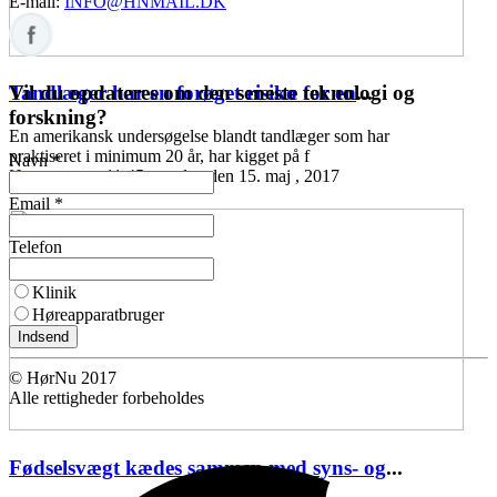
E-mail:
INFO@HNMAIL.DK
Vil du opdateres om den seneste teknologi og
Tandlæger har en forøget risiko for en
...
forskning?
En amerikansk undersøgelse blandt tandlæger som har
praktiseret i minimum 20 år, har kigget på f
Navn *
Høreomsorg
11:45 mandag den 15. maj , 2017
Email *
Telefon
Klinik
Høreapparatbruger
Indsend
© HørNu 2017
Alle rettigheder forbeholdes
Fødselsvægt kædes sammen med syns- og
...