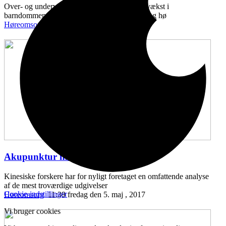
Over- og undervægt ved fødslen, samt ringe vækst i
barndommen, kan kædes sammen med syns- og hø
Høreomsorg
11:43 onsdag den 10. maj , 2017
Akupunktur mod hørenedsættelse
...
Kinesiske forskere har for nyligt foretaget en omfattende analyse
af de mest troværdige udgivelser
Cookie-indstillinger
Høreomsorg
11:39 fredag den 5. maj , 2017
Vi bruger cookies