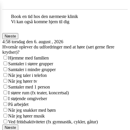
Book en tid hos den nærmeste klinik
Vi kan også komme hjem til dig
Næste
4:58 torsdag den 6. august , 2026
Hvornår oplever du udfordringer med at høre (sæt gerne flere
krydser)?
Hjemme med familien
Samtaler i større grupper
Samtaler i mindre grupper
Når jeg taler i telefon
Når jeg hører tv
Samtaler med 1 person
I større rum (fx teater, koncertsal)
I støjende omgivelser
På arbejdet
Når jeg snakker med børn
Når jeg hører musik
Ved fritidsaktiviteter (fx gymnastik, cykler, gåtur)
Næste