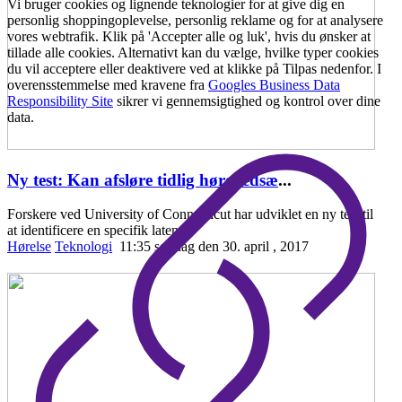
Vi bruger cookies og lignende teknologier for at give dig en
personlig shoppingoplevelse, personlig reklame og for at analysere
vores webtrafik. Klik på 'Accepter alle og luk', hvis du ønsker at
tillade alle cookies. Alternativt kan du vælge, hvilke typer cookies
du vil acceptere eller deaktivere ved at klikke på Tilpas nedenfor. I
overensstemmelse med kravene fra
Googles Business Data
Responsibility Site
sikrer vi gennemsigtighed og kontrol over dine
data.
Ny test: Kan afsløre tidlig hørenedsæ
...
Forskere ved University of Connecticut har udviklet en ny test til
at identificere en specifik laten
Hørelse
Teknologi
11:35 søndag den 30. april , 2017