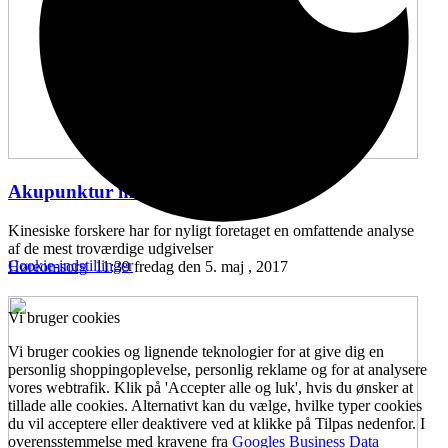
Akupunktur mod hørenedsættelse
...
Kinesiske forskere har for nyligt foretaget en omfattende analyse
af de mest troværdige udgivelser
Cookie-indstillinger
Høreomsorg
11:39 fredag den 5. maj , 2017
Vi bruger cookies
Vi bruger cookies og lignende teknologier for at give dig en
personlig shoppingoplevelse, personlig reklame og for at analysere
vores webtrafik. Klik på 'Accepter alle og luk', hvis du ønsker at
tillade alle cookies. Alternativt kan du vælge, hvilke typer cookies
du vil acceptere eller deaktivere ved at klikke på Tilpas nedenfor. I
overensstemmelse med kravene fra
Googles Business Data