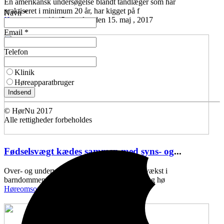
En amerikansk undersøgelse blandt tandlæger som har
praktiseret i minimum 20 år, har kigget på f
Navn *
Høreomsorg
11:45 mandag den 15. maj , 2017
Email *
Telefon
Klinik
Høreapparatbruger
Indsend
© HørNu 2017
Alle rettigheder forbeholdes
Fødselsvægt kædes sammen med syns- og
...
Over- og undervægt ved fødslen, samt ringe vækst i
barndommen, kan kædes sammen med syns- og hø
Høreomsorg
11:43 onsdag den 10. maj , 2017