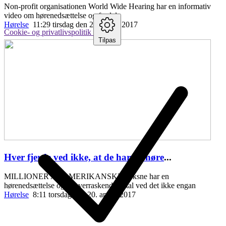
Non-profit organisationen World Wide Hearing har en informativ
video om hørenedsættelse og fordele
Hørelse
11:29 tirsdag den 25. april , 2017
Cookie- og privatlivspolitik
Tilpas
Hver fjerde ved ikke, at de har en høre
...
MILLIONER AF AMERIKANSKE voksne har en
hørenedsættelse og et overraskende antal ved det ikke engan
Hørelse
8:11 torsdag den 20. april , 2017