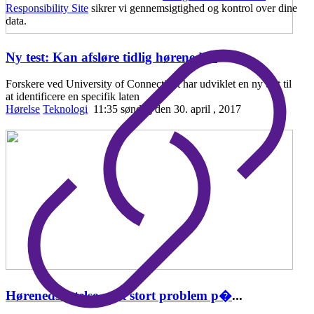
Responsibility Site
sikrer vi gennemsigtighed og kontrol over dine
data.
Ny test: Kan afsløre tidlig hørenedsæ
...
Forskere ved University of Connecticut har udviklet en ny test til
at identificere en specifik laten
Hørelse
Teknologi
11:35 søndag den 30. april , 2017
Hørenedsættelse er et stort problem p�
...