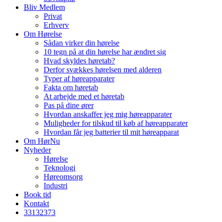
Bliv Medlem
Privat
Erhverv
Om Hørelse
Sådan virker din hørelse
10 tegn på at din hørelse har ændret sig
Hvad skyldes høretab?
Derfor svækkes hørelsen med alderen
Typer af høreapparater
Fakta om høretab
At arbejde med et høretab
Pas på dine ører
Hvordan anskaffer jeg mig høreapparater
Muligheder for tilskud til køb af høreapparater
Hvordan får jeg batterier til mit høreapparat
Om HørNu
Nyheder
Hørelse
Teknologi
Høreomsorg
Industri
Book tid
Kontakt
33
13
23
73