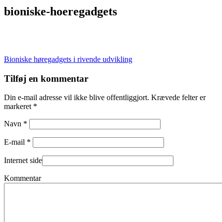
bioniske-hoeregadgets
Indlægsnavigation
Bioniske høregadgets i rivende udvikling
Tilføj en kommentar
Din e-mail adresse vil ikke blive offentliggjort. Krævede felter er
markeret *
Navn *
E-mail *
Internet side
Kommentar