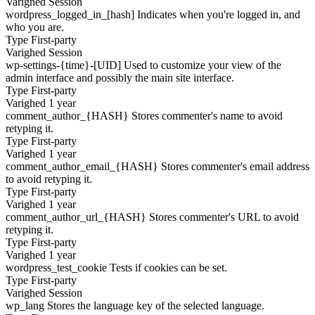
Varighed
Session
wordpress_logged_in_[hash]
Indicates when you're logged in, and
who you are.
Type
First-party
Varighed
Session
wp-settings-{time}-[UID]
Used to customize your view of the
admin interface and possibly the main site interface.
Type
First-party
Varighed
1 year
comment_author_{HASH}
Stores commenter's name to avoid
retyping it.
Type
First-party
Varighed
1 year
comment_author_email_{HASH}
Stores commenter's email address
to avoid retyping it.
Type
First-party
Varighed
1 year
comment_author_url_{HASH}
Stores commenter's URL to avoid
retyping it.
Type
First-party
Varighed
1 year
wordpress_test_cookie
Tests if cookies can be set.
Type
First-party
Varighed
Session
wp_lang
Stores the language key of the selected language.