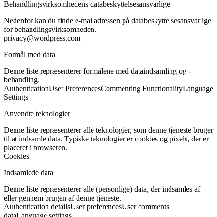
Behandlingsvirksomhedens databeskyttelsesansvarlige
Nedenfor kan du finde e-mailadressen på databeskyttelsesansvarlige
for behandlingsvirksomheden.
privacy@wordpress.com
Formål med data
Denne liste repræsenterer formålene med dataindsamling og -
behandling.
Authentication
User Preferences
Commenting Functionality
Language
Settings
Anvendte teknologier
Denne liste repræsenterer alle teknologier, som denne tjeneste bruger
til at indsamle data. Typiske teknologier er cookies og pixels, der er
placeret i browseren.
Cookies
Indsamlede data
Denne liste repræsenterer alle (personlige) data, der indsamles af
eller gennem brugen af denne tjeneste.
Authentication details
User preferences
User comments
data
Language settings