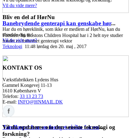
Vil du vide mere?
Bliv en del af HørNu
Banebrydende genterapi kan genskabe hør
...
Har du en høreklinik, som ikke er medlem af HørNu, kan du
tilmelde dig nu!
Forskere fra Bostons Children Hospital har i 2 helt nye studier
Vil du vide mere?
fundet en forbedret genterapi vektor
Teknologi
11:48 lørdag den 20. maj , 2017
KONTAKT OS
Vækstfabrikken Lydens Hus
Gammel Kongevej 11-13
1610 København V
Telefon:
33 13 23 73
E-mail:
INFO@HNMAIL.DK
Vil du opdateres om den seneste teknologi og
Tandlæger har en forøget risiko for en
...
forskning?