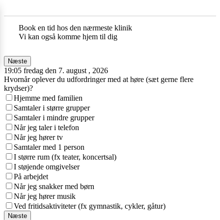
Book en tid hos den nærmeste klinik
Vi kan også komme hjem til dig
Næste
19:05 fredag den 7. august , 2026
Hvornår oplever du udfordringer med at høre (sæt gerne flere
krydser)?
Hjemme med familien
Samtaler i større grupper
Samtaler i mindre grupper
Når jeg taler i telefon
Når jeg hører tv
Samtaler med 1 person
I større rum (fx teater, koncertsal)
I støjende omgivelser
På arbejdet
Når jeg snakker med børn
Når jeg hører musik
Ved fritidsaktiviteter (fx gymnastik, cykler, gåtur)
Næste