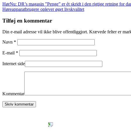
Indlægsnavigation
HørNu: DR’s magasin ”Penge” er ét skridt i den rigtige retning for da
Høreapparatbrugere oplever øget livskvalitet
Tilføj en kommentar
Din e-mail adresse vil ikke blive offentliggjort. Krævede felter er mar
Navn *
E-mail *
Internet side
Kommentar