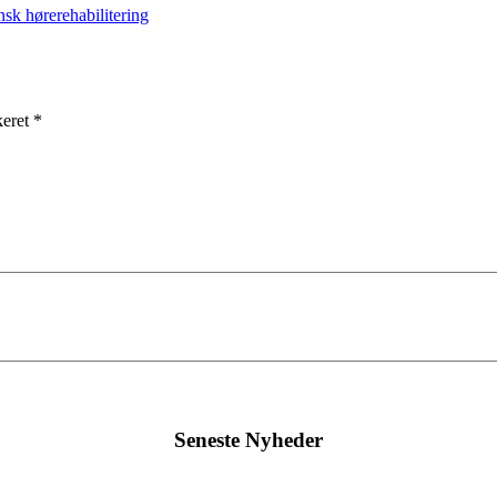
nsk hørerehabilitering
keret *
Seneste Nyheder