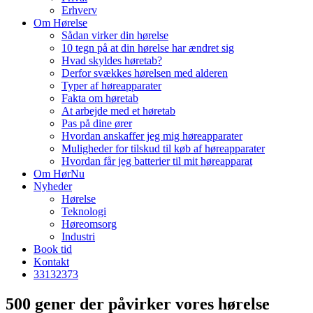
Erhverv
Om Hørelse
Sådan virker din hørelse
10 tegn på at din hørelse har ændret sig
Hvad skyldes høretab?
Derfor svækkes hørelsen med alderen
Typer af høreapparater
Fakta om høretab
At arbejde med et høretab
Pas på dine ører
Hvordan anskaffer jeg mig høreapparater
Muligheder for tilskud til køb af høreapparater
Hvordan får jeg batterier til mit høreapparat
Om HørNu
Nyheder
Hørelse
Teknologi
Høreomsorg
Industri
Book tid
Kontakt
33
13
23
73
500 gener der påvirker vores hørelse