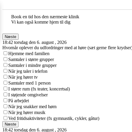
Book en tid hos den nærmeste klinik
Vi kan også komme hjem til dig
Næste
18:42 torsdag den 6. august , 2026
Hvornår oplever du udfordringer med at høre (sæt gerne flere krydser
Hjemme med familien
Samtaler i større grupper
Samtaler i mindre grupper
Når jeg taler i telefon
Når jeg hører tv
Samtaler med 1 person
I større rum (fx teater, koncertsal)
I støjende omgivelser
På arbejdet
Når jeg snakker med børn
Når jeg hører musik
Ved fritidsaktiviteter (fx gymnastik, cykler, gåtur)
Næste
18:42 torsdag den 6. august , 2026