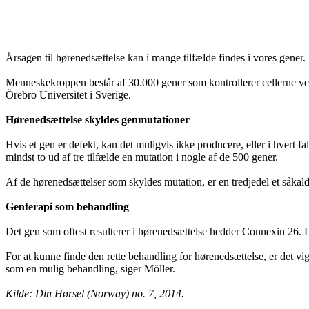
Årsagen til hørenedsættelse kan i mange tilfælde findes i vores gener
Menneskekroppen består af 30.000 gener som kontrollerer cellerne ved 
Örebro Universitet i Sverige.
Hørenedsættelse skyldes genmutationer
Hvis et gen er defekt, kan det muligvis ikke producere, eller i hvert f
mindst to ud af tre tilfælde en mutation i nogle af de 500 gener.
Af de hørenedsættelser som skyldes mutation, er en tredjedel et såka
Genterapi som behandling
Det gen som oftest resulterer i hørenedsættelse hedder Connexin 26. D
For at kunne finde den rette behandling for hørenedsættelse, er det vi
som en mulig behandling, siger Möller.
Kilde: Din Hørsel (Norway) no. 7, 2014.