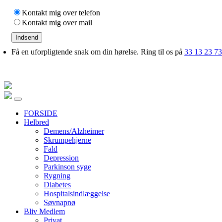
Kontakt mig over telefon
Kontakt mig over mail
Indsend
Få en uforpligtende snak om din hørelse. Ring til os på
33 13 23 73
FORSIDE
Helbred
Demens/Alzheimer
Skrumpehjerne
Fald
Depression
Parkinson syge
Rygning
Diabetes
Hospitalsindlæggelse
Søvnapnø
Bliv Medlem
Privat