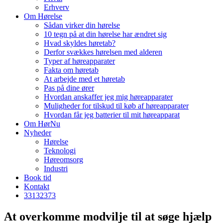
Erhverv
Om Hørelse
Sådan virker din hørelse
10 tegn på at din hørelse har ændret sig
Hvad skyldes høretab?
Derfor svækkes hørelsen med alderen
Typer af høreapparater
Fakta om høretab
At arbejde med et høretab
Pas på dine ører
Hvordan anskaffer jeg mig høreapparater
Muligheder for tilskud til køb af høreapparater
Hvordan får jeg batterier til mit høreapparat
Om HørNu
Nyheder
Hørelse
Teknologi
Høreomsorg
Industri
Book tid
Kontakt
33
13
23
73
At overkomme modvilje til at søge hjælp