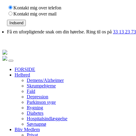
Kontakt mig over telefon
Kontakt mig over mail
Indsend
Få en uforpligtende snak om din hørelse. Ring til os på
33 13 23 73
FORSIDE
Helbred
Demens/Alzheimer
Skrumpehjerne
Fald
Depression
Parkinson syge
Rygning
Diabetes
Hospitalsindlæggelse
Søvnapnø
Bliv Medlem
Privat