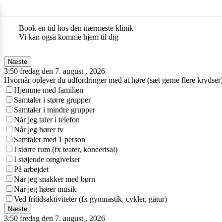
Book en tid hos den nærmeste klinik
Vi kan også komme hjem til dig
Næste
3:50 fredag den 7. august , 2026
Hvornår oplever du udfordringer med at høre (sæt gerne flere krydser
Hjemme med familien
Samtaler i større grupper
Samtaler i mindre grupper
Når jeg taler i telefon
Når jeg hører tv
Samtaler med 1 person
I større rum (fx teater, koncertsal)
I støjende omgivelser
På arbejdet
Når jeg snakker med børn
Når jeg hører musik
Ved fritidsaktiviteter (fx gymnastik, cykler, gåtur)
Næste
3:50 fredag den 7. august , 2026