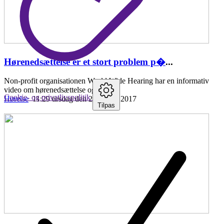
Hørenedsættelse er et stort problem p�
...
Non-profit organisationen World Wide Hearing har en informativ
video om hørenedsættelse og fordele
Cookie- og privatlivspolitik
Hørelse
11:29 tirsdag den 25. april , 2017
Tilpas