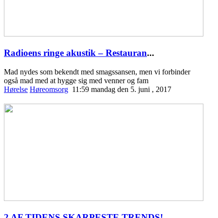
Radioens ringe akustik – Restauran
...
Mad nydes som bekendt med smagssansen, men vi forbinder
også mad med at hygge sig med venner og fam
Hørelse
Høreomsorg
11:59 mandag den 5. juni , 2017
2 AF TIDENS SKARPESTE TRENDS!
...