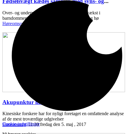
Fødselsvægt kædes sammen med syns- og
...
Over- og undervægt ved fødslen, samt ringe vækst i
barndommen, kan kædes sammen med syns- og hø
Høreomsorg
11:43 onsdag den 10. maj , 2017
Akupunktur mod hørenedsættelse
...
Kinesiske forskere har for nyligt foretaget en omfattende analyse
af de mest troværdige udgivelser
Cookie-indstillinger
Høreomsorg
11:39 fredag den 5. maj , 2017