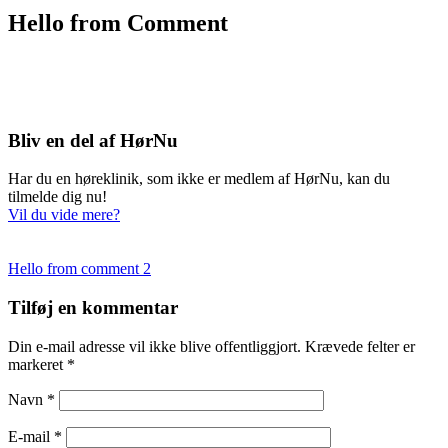
Hello from Comment
Bliv en del af HørNu
Har du en høreklinik, som ikke er medlem af HørNu, kan du
tilmelde dig nu!
Vil du vide mere?
Indlægsnavigation
Hello from comment 2
Tilføj en kommentar
Din e-mail adresse vil ikke blive offentliggjort. Krævede felter er
markeret *
Navn *
E-mail *