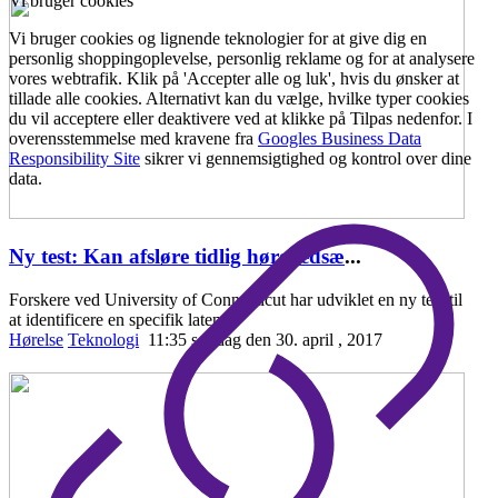
Vi bruger cookies
Vi bruger cookies og lignende teknologier for at give dig en
personlig shoppingoplevelse, personlig reklame og for at analysere
vores webtrafik. Klik på 'Accepter alle og luk', hvis du ønsker at
tillade alle cookies. Alternativt kan du vælge, hvilke typer cookies
du vil acceptere eller deaktivere ved at klikke på Tilpas nedenfor. I
overensstemmelse med kravene fra
Googles Business Data
Responsibility Site
sikrer vi gennemsigtighed og kontrol over dine
data.
Ny test: Kan afsløre tidlig hørenedsæ
...
Forskere ved University of Connecticut har udviklet en ny test til
at identificere en specifik laten
Hørelse
Teknologi
11:35 søndag den 30. april , 2017