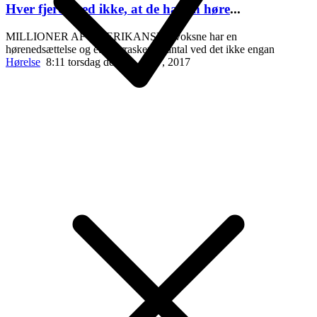
Hver fjerde ved ikke, at de har en høre
...
MILLIONER AF AMERIKANSKE voksne har en
hørenedsættelse og et overraskende antal ved det ikke engan
Hørelse
8:11 torsdag den 20. april , 2017