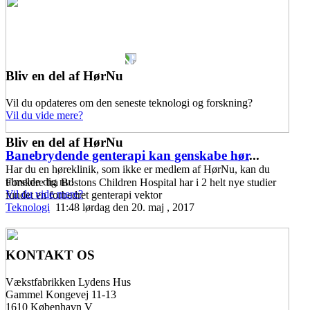
Bliv en del af HørNu
Vil du opdateres om den seneste teknologi og forskning?
Vil du vide mere?
Bliv en del af HørNu
Banebrydende genterapi kan genskabe hør
...
Har du en høreklinik, som ikke er medlem af HørNu, kan du
tilmelde dig nu!
Forskere fra Bostons Children Hospital har i 2 helt nye studier
Vil du vide mere?
fundet en forbedret genterapi vektor
Teknologi
11:48 lørdag den 20. maj , 2017
KONTAKT OS
Vækstfabrikken Lydens Hus
Gammel Kongevej 11-13
1610 København V