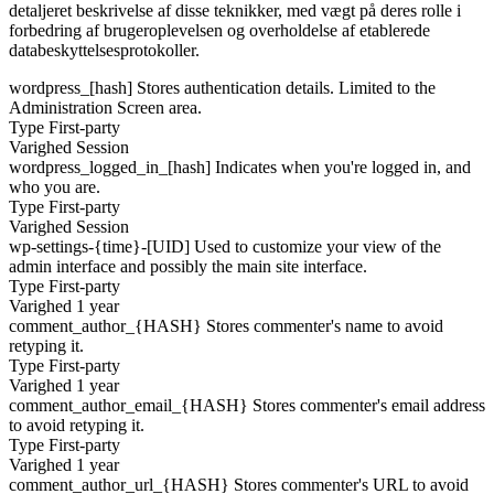
detaljeret beskrivelse af disse teknikker, med vægt på deres rolle i
forbedring af brugeroplevelsen og overholdelse af etablerede
databeskyttelsesprotokoller.
wordpress_[hash]
Stores authentication details. Limited to the
Administration Screen area.
Type
First-party
Varighed
Session
wordpress_logged_in_[hash]
Indicates when you're logged in, and
who you are.
Type
First-party
Varighed
Session
wp-settings-{time}-[UID]
Used to customize your view of the
admin interface and possibly the main site interface.
Type
First-party
Varighed
1 year
comment_author_{HASH}
Stores commenter's name to avoid
retyping it.
Type
First-party
Varighed
1 year
comment_author_email_{HASH}
Stores commenter's email address
to avoid retyping it.
Type
First-party
Varighed
1 year
comment_author_url_{HASH}
Stores commenter's URL to avoid