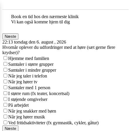
Book en tid hos den nærmeste klinik
Vi kan også komme hjem til dig
Næste
22:13 torsdag den 6. august , 2026
Hvornår oplever du udfordringer med at høre (sæt gerne flere
krydser)?
Hjemme med familien
Samtaler i større grupper
Samtaler i mindre grupper
Når jeg taler i telefon
Når jeg hører tv
Samtaler med 1 person
I større rum (fx teater, koncertsal)
I støjende omgivelser
På arbejdet
Når jeg snakker med børn
Når jeg hører musik
Ved fritidsaktiviteter (fx gymnastik, cykler, gåtur)
Næste