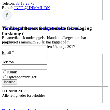
Telefon:
33 13 23 73
E-mail:
INFO@HNMAIL.DK
Vil du opdateres om den seneste teknologi og
Tandlæger har en forøget risiko for en
...
forskning?
En amerikansk undersøgelse blandt tandlæger som har
praktiseret i minimum 20 år, har kigget på f
Navn *
Høreomsorg
11:45 mandag den 15. maj , 2017
Email *
Telefon
Klinik
Høreapparatbruger
Indsend
© HørNu 2017
Alle rettigheder forbeholdes