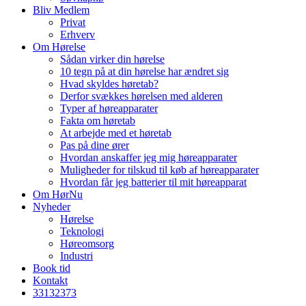
Bliv Medlem
Privat
Erhverv
Om Hørelse
Sådan virker din hørelse
10 tegn på at din hørelse har ændret sig
Hvad skyldes høretab?
Derfor svækkes hørelsen med alderen
Typer af høreapparater
Fakta om høretab
At arbejde med et høretab
Pas på dine ører
Hvordan anskaffer jeg mig høreapparater
Muligheder for tilskud til køb af høreapparater
Hvordan får jeg batterier til mit høreapparat
Om HørNu
Nyheder
Hørelse
Teknologi
Høreomsorg
Industri
Book tid
Kontakt
33
13
23
73