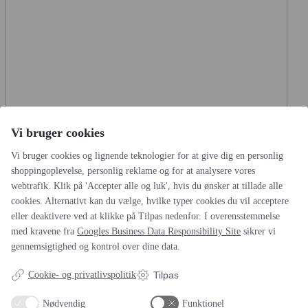
Akupunktur mod hørenedsættelse
...
Vi bruger cookies
Vi bruger cookies og lignende teknologier for at give dig en personlig
Kinesiske forskere har for nyligt foretaget en omfattende analyse
af de mest troværdige udgivelser
shoppingoplevelse, personlig reklame og for at analysere vores
Høreomsorg
11:39 fredag den 5. maj , 2017
webtrafik. Klik på 'Accepter alle og luk', hvis du ønsker at tillade alle
cookies. Alternativt kan du vælge, hvilke typer cookies du vil acceptere
eller deaktivere ved at klikke på Tilpas nedenfor. I overensstemmelse
med kravene fra
Googles Business Data Responsibility Site
sikrer vi
gennemsigtighed og kontrol over dine data.
Cookie- og privatlivspolitik
Tilpas
Nødvendig
Funktionel