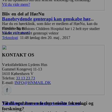
Vil du vide mere?
Bliv en del af HørNu
Banebrydende genterapi kan genskabe hør
...
Har du en høreklinik, som ikke er medlem af HørNu, kan du
tilmelde dig nu!
Forskere fra Bostons Children Hospital har i 2 helt nye studier
Vil du vide mere?
fundet en forbedret genterapi vektor
Teknologi
11:48 lørdag den 20. maj , 2017
KONTAKT OS
Vækstfabrikken Lydens Hus
Gammel Kongevej 11-13
1610 København V
Telefon:
33 13 23 73
E-mail:
INFO@HNMAIL.DK
Vil du opdateres om den seneste teknologi og
Tandlæger har en forøget risiko for en
...
forskning?