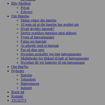
Bliv Medlem
Privat
Erhverv
Om Hørelse
Sådan virker din hørelse
10 tegn på at din hørelse har ændret sig
Hvad skyldes høretab?
Derfor svækkes hørelsen med alderen
Typer af høreapparater
Fakta om høretab
At arbejde med et høretab
Pas på dine ører
Hvordan anskaffer jeg mig høreapparater
Muligheder for tilskud til køb af høreapparater
Hvordan får jeg batterier til mit høreapparat
Om HørNu
Nyheder
Hørelse
Teknologi
Høreomsorg
Industri
Book tid
Kontakt
33
13
23
73