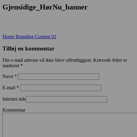
Gjensidige_HørNu_banner
Indlægsnavigation
Home Branding Content 02
Tilføj en kommentar
Din e-mail adresse vil ikke blive offentliggjort. Krævede felter er
markeret *
Navn *
E-mail *
Internet side
Kommentar