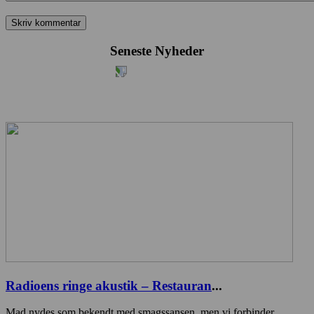
Seneste Nyheder
Radioens ringe akustik – Restauran
...
Mad nydes som bekendt med smagssansen, men vi forbinder