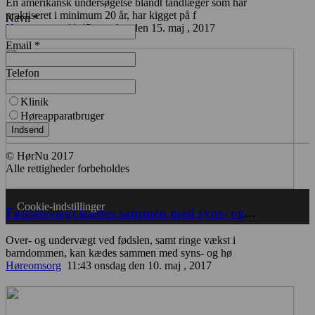
En amerikansk undersøgelse blandt tandlæger som har
praktiseret i minimum 20 år, har kigget på f
Navn *
Høreomsorg
11:45 mandag den 15. maj , 2017
Email *
Telefon
Klinik
Høreapparatbruger
Indsend
© HørNu 2017
Alle rettigheder forbeholdes
Cookie-indstillinger
Fødselsvægt kædes sammen med syns- og
...
Over- og undervægt ved fødslen, samt ringe vækst i
barndommen, kan kædes sammen med syns- og hø
Høreomsorg
11:43 onsdag den 10. maj , 2017