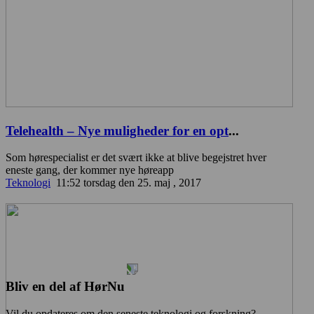
Telehealth – Nye muligheder for en opt
...
Som hørespecialist er det svært ikke at blive begejstret hver
eneste gang, der kommer nye høreapp
Teknologi
11:52 torsdag den 25. maj , 2017
Bliv en del af HørNu
Vil du opdateres om den seneste teknologi og forskning?