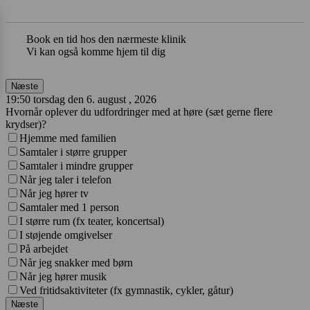
Book en tid hos den nærmeste klinik
Vi kan også komme hjem til dig
Næste
19:50 torsdag den 6. august , 2026
Hvornår oplever du udfordringer med at høre (sæt gerne flere
krydser)?
Hjemme med familien
Samtaler i større grupper
Samtaler i mindre grupper
Når jeg taler i telefon
Når jeg hører tv
Samtaler med 1 person
I større rum (fx teater, koncertsal)
I støjende omgivelser
På arbejdet
Når jeg snakker med børn
Når jeg hører musik
Ved fritidsaktiviteter (fx gymnastik, cykler, gåtur)
Næste