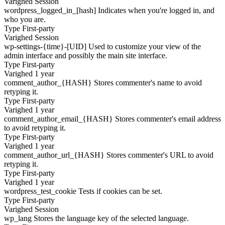
Varighed
Session
wordpress_logged_in_[hash]
Indicates when you're logged in, and
who you are.
Type
First-party
Varighed
Session
wp-settings-{time}-[UID]
Used to customize your view of the
admin interface and possibly the main site interface.
Type
First-party
Varighed
1 year
comment_author_{HASH}
Stores commenter's name to avoid
retyping it.
Type
First-party
Varighed
1 year
comment_author_email_{HASH}
Stores commenter's email address
to avoid retyping it.
Type
First-party
Varighed
1 year
comment_author_url_{HASH}
Stores commenter's URL to avoid
retyping it.
Type
First-party
Varighed
1 year
wordpress_test_cookie
Tests if cookies can be set.
Type
First-party
Varighed
Session
wp_lang
Stores the language key of the selected language.