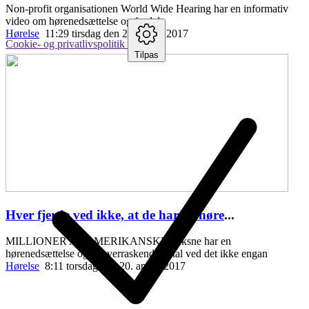
Non-profit organisationen World Wide Hearing har en informativ
video om hørenedsættelse og fordele
Hørelse
11:29 tirsdag den 25. april , 2017
Cookie- og privatlivspolitik
Tilpas
Hver fjerde ved ikke, at de har en høre
...
MILLIONER AF AMERIKANSKE voksne har en
hørenedsættelse og et overraskende antal ved det ikke engan
Hørelse
8:11 torsdag den 20. april , 2017