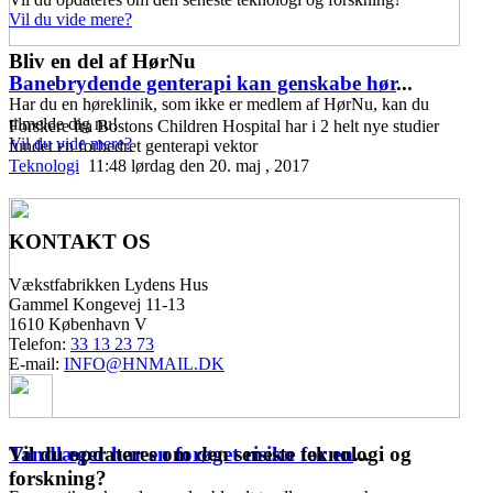
Vil du vide mere?
Bliv en del af HørNu
Banebrydende genterapi kan genskabe hør
...
Har du en høreklinik, som ikke er medlem af HørNu, kan du
tilmelde dig nu!
Forskere fra Bostons Children Hospital har i 2 helt nye studier
Vil du vide mere?
fundet en forbedret genterapi vektor
Teknologi
11:48 lørdag den 20. maj , 2017
KONTAKT OS
Vækstfabrikken Lydens Hus
Gammel Kongevej 11-13
1610 København V
Telefon:
33 13 23 73
E-mail:
INFO@HNMAIL.DK
Vil du opdateres om den seneste teknologi og
Tandlæger har en forøget risiko for en
...
forskning?