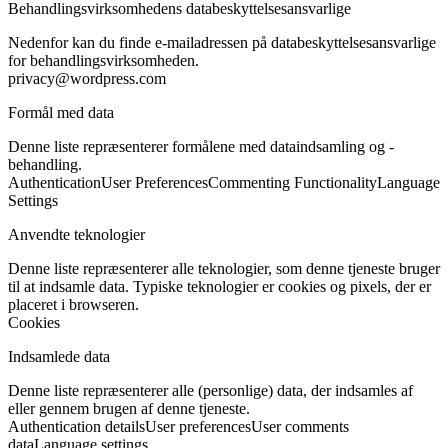
Behandlingsvirksomhedens databeskyttelsesansvarlige
Nedenfor kan du finde e-mailadressen på databeskyttelsesansvarlige
for behandlingsvirksomheden.
privacy@wordpress.com
Formål med data
Denne liste repræsenterer formålene med dataindsamling og -
behandling.
Authentication
User Preferences
Commenting Functionality
Language
Settings
Anvendte teknologier
Denne liste repræsenterer alle teknologier, som denne tjeneste bruger
til at indsamle data. Typiske teknologier er cookies og pixels, der er
placeret i browseren.
Cookies
Indsamlede data
Denne liste repræsenterer alle (personlige) data, der indsamles af
eller gennem brugen af denne tjeneste.
Authentication details
User preferences
User comments
data
Language settings