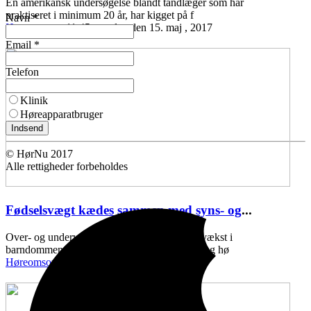
En amerikansk undersøgelse blandt tandlæger som har
praktiseret i minimum 20 år, har kigget på f
Navn *
Høreomsorg
11:45 mandag den 15. maj , 2017
Email *
Telefon
Klinik
Høreapparatbruger
Indsend
© HørNu 2017
Alle rettigheder forbeholdes
Fødselsvægt kædes sammen med syns- og
...
Over- og undervægt ved fødslen, samt ringe vækst i
barndommen, kan kædes sammen med syns- og hø
Høreomsorg
11:43 onsdag den 10. maj , 2017