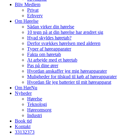
Bliv Medlem
Privat
Erhverv
Om Hørelse
Sådan virker din hørelse
10 tegn på at din hørelse har ændret sig
Hvad skyldes høretab?
Derfor svækkes hørelsen med alderen
Typer af høreapparater
Fakta om høretab
At arbejde med et høretab
Pas på dine ører
Hvordan anskaffer jeg mig høreapparater
Muligheder for tilskud til køb af høreapparater
Hvordan får jeg batterier til mit høreapparat
Om HørNu
Nyheder
Hørelse
Teknologi
Høreomsorg
Industri
Book tid
Kontakt
33
13
23
73