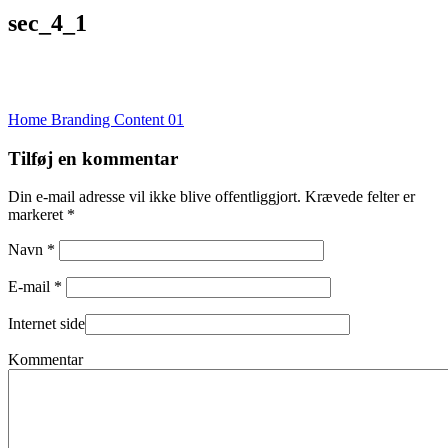
sec_4_1
Indlægsnavigation
Home Branding Content 01
Tilføj en kommentar
Din e-mail adresse vil ikke blive offentliggjort. Krævede felter er
markeret *
Navn *
E-mail *
Internet side
Kommentar