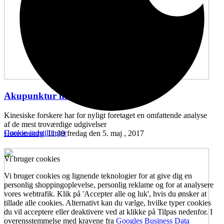
Akupunktur mod hørenedsættelse
...
Kinesiske forskere har for nyligt foretaget en omfattende analyse
af de mest troværdige udgivelser
Cookie-indstillinger
Høreomsorg
11:39 fredag den 5. maj , 2017
Vi bruger cookies
Vi bruger cookies og lignende teknologier for at give dig en
personlig shoppingoplevelse, personlig reklame og for at analysere
vores webtrafik. Klik på 'Accepter alle og luk', hvis du ønsker at
tillade alle cookies. Alternativt kan du vælge, hvilke typer cookies
du vil acceptere eller deaktivere ved at klikke på Tilpas nedenfor. I
overensstemmelse med kravene fra
Googles Business Data