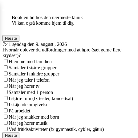
Book en tid hos den nærmeste klinik
Vi kan også komme hjem til dig
Næste
7:41 søndag den 9. august , 2026
Hvornår oplever du udfordringer med at høre (sæt gerne flere
krydser)?
Hjemme med familien
Samtaler i større grupper
Samtaler i mindre grupper
Når jeg taler i telefon
Når jeg hører tv
Samtaler med 1 person
I større rum (fx teater, koncertsal)
I støjende omgivelser
På arbejdet
Når jeg snakker med børn
Når jeg hører musik
Ved fritidsaktiviteter (fx gymnastik, cykler, gåtur)
Næste