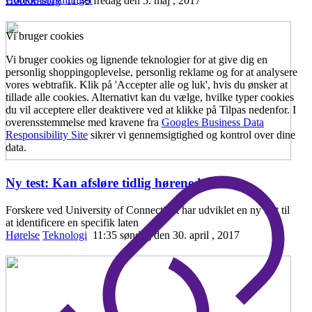
Høreomsorg
11:39 fredag den 5. maj , 2017
Vi bruger cookies
Vi bruger cookies og lignende teknologier for at give dig en
personlig shoppingoplevelse, personlig reklame og for at analysere
vores webtrafik. Klik på 'Accepter alle og luk', hvis du ønsker at
tillade alle cookies. Alternativt kan du vælge, hvilke typer cookies
du vil acceptere eller deaktivere ved at klikke på Tilpas nedenfor. I
overensstemmelse med kravene fra
Googles Business Data
Responsibility Site
sikrer vi gennemsigtighed og kontrol over dine
data.
Ny test: Kan afsløre tidlig hørenedsæ
...
Forskere ved University of Connecticut har udviklet en ny test til
at identificere en specifik laten
Hørelse
Teknologi
11:35 søndag den 30. april , 2017