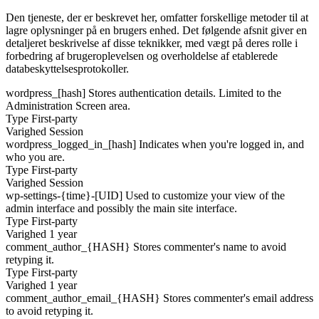
Den tjeneste, der er beskrevet her, omfatter forskellige metoder til at
lagre oplysninger på en brugers enhed. Det følgende afsnit giver en
detaljeret beskrivelse af disse teknikker, med vægt på deres rolle i
forbedring af brugeroplevelsen og overholdelse af etablerede
databeskyttelsesprotokoller.
wordpress_[hash]
Stores authentication details. Limited to the
Administration Screen area.
Type
First-party
Varighed
Session
wordpress_logged_in_[hash]
Indicates when you're logged in, and
who you are.
Type
First-party
Varighed
Session
wp-settings-{time}-[UID]
Used to customize your view of the
admin interface and possibly the main site interface.
Type
First-party
Varighed
1 year
comment_author_{HASH}
Stores commenter's name to avoid
retyping it.
Type
First-party
Varighed
1 year
comment_author_email_{HASH}
Stores commenter's email address
to avoid retyping it.