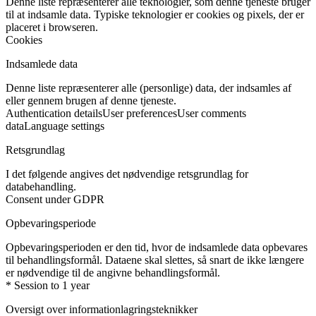
Denne liste repræsenterer alle teknologier, som denne tjeneste bruger
til at indsamle data. Typiske teknologier er cookies og pixels, der er
placeret i browseren.
Cookies
Indsamlede data
Denne liste repræsenterer alle (personlige) data, der indsamles af
eller gennem brugen af denne tjeneste.
Authentication details
User preferences
User comments
data
Language settings
Retsgrundlag
I det følgende angives det nødvendige retsgrundlag for
databehandling.
Consent under GDPR
Opbevaringsperiode
Opbevaringsperioden er den tid, hvor de indsamlede data opbevares
til behandlingsformål. Dataene skal slettes, så snart de ikke længere
er nødvendige til de angivne behandlingsformål.
* Session to 1 year
Oversigt over informationlagringsteknikker