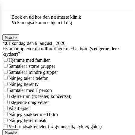
Book en tid hos den nærmeste klinik
Vi kan også komme hjem til dig
Næste
4:01 søndag den 9. august , 2026
Hvornår oplever du udfordringer med at høre (sæt gerne flere
krydser)?
Hjemme med familien
Samtaler i større grupper
Samtaler i mindre grupper
Når jeg taler i telefon
Når jeg hører tv
Samtaler med 1 person
I større rum (fx teater, koncertsal)
I støjende omgivelser
På arbejdet
Når jeg snakker med børn
Når jeg hører musik
Ved fritidsaktiviteter (fx gymnastik, cykler, gåtur)
Næste