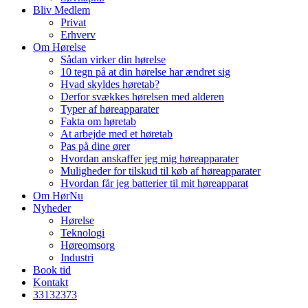
Bliv Medlem
Privat
Erhverv
Om Hørelse
Sådan virker din hørelse
10 tegn på at din hørelse har ændret sig
Hvad skyldes høretab?
Derfor svækkes hørelsen med alderen
Typer af høreapparater
Fakta om høretab
At arbejde med et høretab
Pas på dine ører
Hvordan anskaffer jeg mig høreapparater
Muligheder for tilskud til køb af høreapparater
Hvordan får jeg batterier til mit høreapparat
Om HørNu
Nyheder
Hørelse
Teknologi
Høreomsorg
Industri
Book tid
Kontakt
33
13
23
73