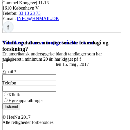
Gammel Kongevej 11-13
1610 København V
Telefon:
33 13 23 73
E-mail:
INFO@HNMAIL.DK
Vil du opdateres om den seneste teknologi og
Tandlæger har en forøget risiko for en
...
forskning?
En amerikansk undersøgelse blandt tandlæger som har
praktiseret i minimum 20 år, har kigget på f
Navn *
Høreomsorg
11:45 mandag den 15. maj , 2017
Email *
Telefon
Klinik
Høreapparatbruger
Indsend
© HørNu 2017
Alle rettigheder forbeholdes