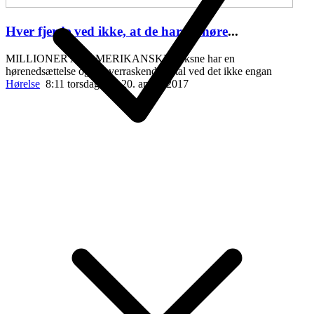
Hver fjerde ved ikke, at de har en høre
...
MILLIONER AF AMERIKANSKE voksne har en
hørenedsættelse og et overraskende antal ved det ikke engan
Hørelse
8:11 torsdag den 20. april , 2017