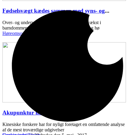
Fødselsvægt kædes sammen med syns- og
...
Over- og undervægt ved fødslen, samt ringe vækst i
barndommen, kan kædes sammen med syns- og hø
Høreomsorg
11:43 onsdag den 10. maj , 2017
Akupunktur mod hørenedsættelse
...
Kinesiske forskere har for nyligt foretaget en omfattende analyse
af de mest troværdige udgivelser
Cookie-indstillinger