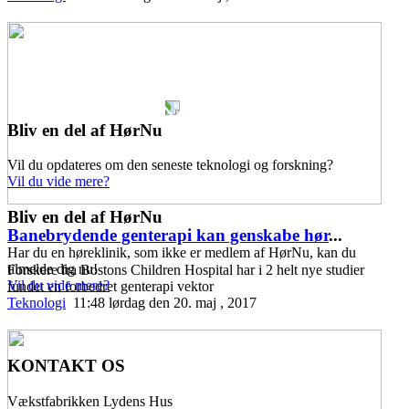
Bliv en del af HørNu
Vil du opdateres om den seneste teknologi og forskning?
Vil du vide mere?
Bliv en del af HørNu
Banebrydende genterapi kan genskabe hør
...
Har du en høreklinik, som ikke er medlem af HørNu, kan du
tilmelde dig nu!
Forskere fra Bostons Children Hospital har i 2 helt nye studier
Vil du vide mere?
fundet en forbedret genterapi vektor
Teknologi
11:48 lørdag den 20. maj , 2017
KONTAKT OS
Vækstfabrikken Lydens Hus