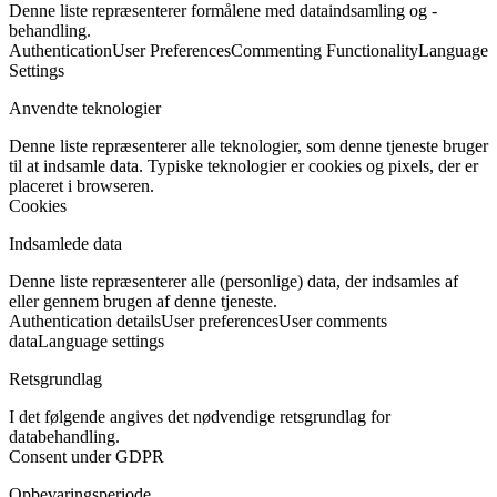
Denne liste repræsenterer formålene med dataindsamling og -
behandling.
Authentication
User Preferences
Commenting Functionality
Language
Settings
Anvendte teknologier
Denne liste repræsenterer alle teknologier, som denne tjeneste bruger
til at indsamle data. Typiske teknologier er cookies og pixels, der er
placeret i browseren.
Cookies
Indsamlede data
Denne liste repræsenterer alle (personlige) data, der indsamles af
eller gennem brugen af denne tjeneste.
Authentication details
User preferences
User comments
data
Language settings
Retsgrundlag
I det følgende angives det nødvendige retsgrundlag for
databehandling.
Consent under GDPR
Opbevaringsperiode