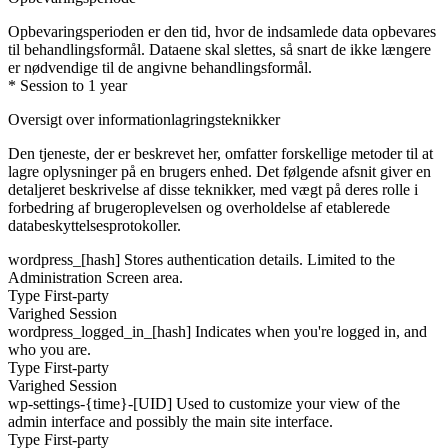
Opbevaringsperioden er den tid, hvor de indsamlede data opbevares
til behandlingsformål. Dataene skal slettes, så snart de ikke længere
er nødvendige til de angivne behandlingsformål.
* Session to 1 year
Oversigt over informationlagringsteknikker
Den tjeneste, der er beskrevet her, omfatter forskellige metoder til at
lagre oplysninger på en brugers enhed. Det følgende afsnit giver en
detaljeret beskrivelse af disse teknikker, med vægt på deres rolle i
forbedring af brugeroplevelsen og overholdelse af etablerede
databeskyttelsesprotokoller.
wordpress_[hash]
Stores authentication details. Limited to the
Administration Screen area.
Type
First-party
Varighed
Session
wordpress_logged_in_[hash]
Indicates when you're logged in, and
who you are.
Type
First-party
Varighed
Session
wp-settings-{time}-[UID]
Used to customize your view of the
admin interface and possibly the main site interface.
Type
First-party