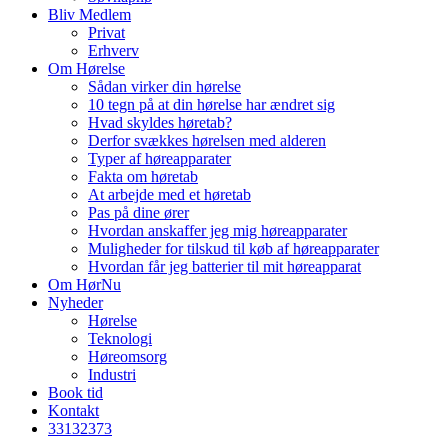
Bliv Medlem
Privat
Erhverv
Om Hørelse
Sådan virker din hørelse
10 tegn på at din hørelse har ændret sig
Hvad skyldes høretab?
Derfor svækkes hørelsen med alderen
Typer af høreapparater
Fakta om høretab
At arbejde med et høretab
Pas på dine ører
Hvordan anskaffer jeg mig høreapparater
Muligheder for tilskud til køb af høreapparater
Hvordan får jeg batterier til mit høreapparat
Om HørNu
Nyheder
Hørelse
Teknologi
Høreomsorg
Industri
Book tid
Kontakt
33
13
23
73