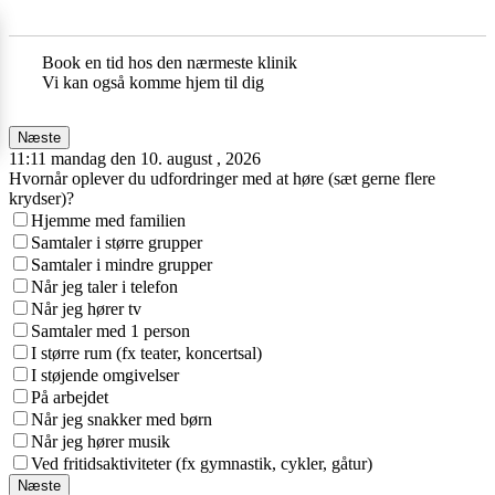
Book en tid hos den nærmeste klinik
Vi kan også komme hjem til dig
Næste
11:11 mandag den 10. august , 2026
Hvornår oplever du udfordringer med at høre (sæt gerne flere
krydser)?
Hjemme med familien
Samtaler i større grupper
Samtaler i mindre grupper
Når jeg taler i telefon
Når jeg hører tv
Samtaler med 1 person
I større rum (fx teater, koncertsal)
I støjende omgivelser
På arbejdet
Når jeg snakker med børn
Når jeg hører musik
Ved fritidsaktiviteter (fx gymnastik, cykler, gåtur)
Næste